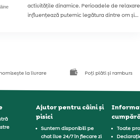
activitățile dinamice. Perioadele de relaxare
âine
influențează puternic legătura dintre om și...

nomisește la livrare
Poți plăti și ramburs
e
Ajutor pentru câini și
Informaț
pisici
cumpără
tră
stre
Suntem disponibili pe
Toate pro
chat live 24/7 în fiecare zi
Declarați