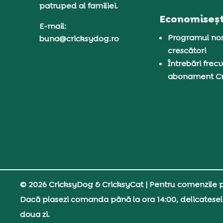
patruped al familiei.
Economiseșt
E-mail:
Programul nos
buna@cricksydog.ro
crescători
Întrebări frecv
abonament C
© 2026 CricksyDog & CricksyCat
| Pentru comenzile pe
Dacă plasezi comanda până la ora 14:00, delicatesel
doua zi.