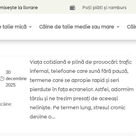
isește la livrare
Poți plăti și ramburs

 talie mică
Câine de talie medie sau mare
Câi
Viața cotidiană e plină de provocări: trafic
infernal, telefoane care sună fără pauză,
30
decembrie
termene care se apropie rapid și seri
2025
pierdute în fața ecranelor. Astfel, adormim
târziu și ne trezim presați de aceeași
|
câine
neliniște. Pe termen lung, stresul cronic
devine o...