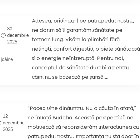
Adesea, privindu-l pe patrupedul nostru,
30
ne dorim să îi garantăm sănătate pe
decembrie
l
termen lung. Visăm la plimbări fără
2025
neliniști, confort digestiv, o piele sănătoas
și o energie neîntreruptă. Pentru noi,
|
câine
conceptul de sănătate durabilă pentru
câini nu se bazează pe șansă....
“Pacea vine dinăuntru. Nu o căuta în afară,”
12
ne învață Buddha. Această perspectivă ne
decembrie
motivează să reconsiderăm interacțiunea cu
2025
patrupedul nostru. Importanța nu stă doar în