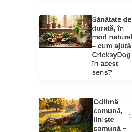
Sănătate de
durată, în
mod natura
– cum ajută
CricksyDog
în acest
sens?
Odihnă
comună,
liniște
comună –