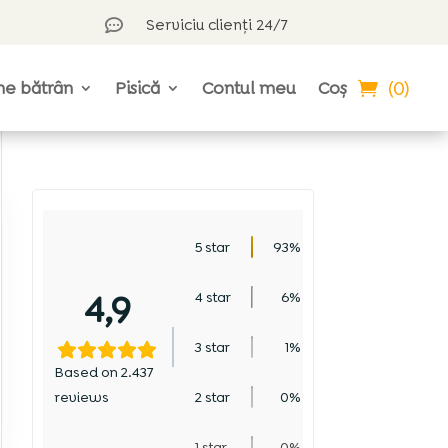
Serviciu clienți 24/7

(0)
ne bătrân
Pisică
Contul meu
Coș
5 star
93%
4,9
4 star
6%
3 star
1%
Based on 2.437
reviews
2 star
0%
1 star
0%