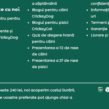
a săptămânii
confidenț
e cu noi
Blogul pentru câini
Informați
CricksyDog
uri
tru pentru
Blogul pentru pisici
Termeni și
CricksyCat
Garanție
ente și
Quiz de alegere hrană
Livrare și
ricksyDog
pentru câini
Prezentarea a 72 de rase
de câini
Prezentarea a 37 de rase
de pisici
ste 240 lei, noi acoperim costul livrării.
e voastre preferate pot ajunge chiar a