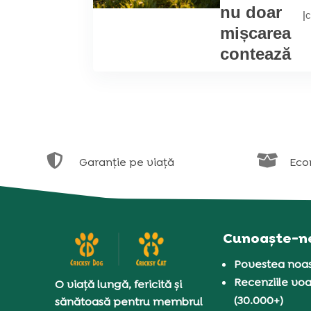
nu doar
|
c
mișcarea
contează


Garanție pe viață
Eco
Cunoaște-n
Povestea noas
Recenziile voa
O viață lungă, fericită și
(30.000+)
sănătoasă pentru membrul