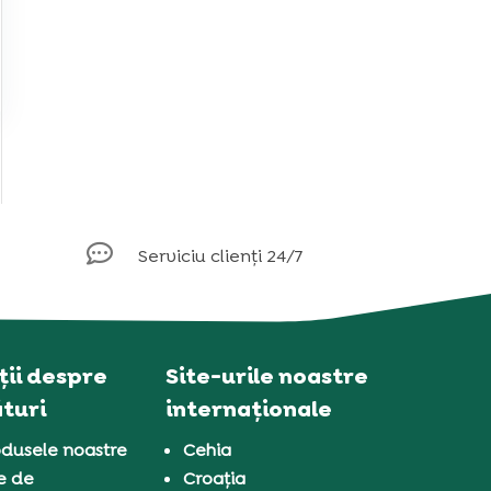

Serviciu clienți 24/7
ii despre
Site-urile noastre
turi
internaționale
dusele noastre
Cehia
e de
Croația