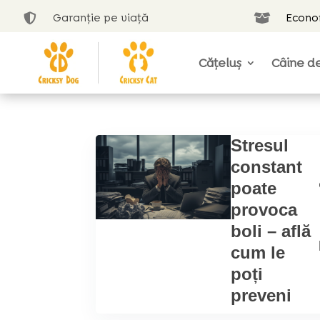
Garanție pe viață
Econom


Cățeluș
Câine de
Stresul
constant
poate
provoca
boli – află
cum le
poți
preveni