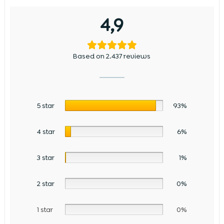
4,9
Based on 2.437 reviews
5 star
93%
4 star
6%
3 star
1%
2 star
0%
1 star
0%