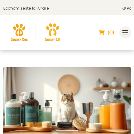
onomisește la livrare
🤝
Poți plă
(0)