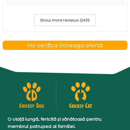
Show more reviews (2431)
Voi verifica întreaga ofertă
O viață lungă, fericită și sănătoasă pentru
membrul patruped al familiei.