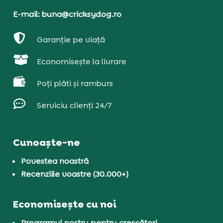
E-mail: buna@cricksydog.ro

Garanție pe viață

Economisește la livrare

Poți plăti și ramburs

Serviciu clienți 24/7
Cunoaște-ne
Povestea noastră
Recenziile voastre (30.000+)
Economisește cu noi
Programul nostru pentru crescători