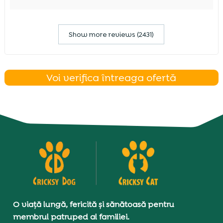
Show more reviews (2431)
Voi verifica întreaga ofertă
O viață lungă, fericită și sănătoasă pentru
membrul patruped al familiei.