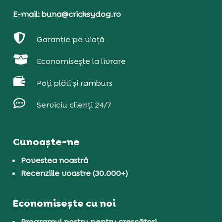
E-mail: buna@cricksydog.ro

Garanție pe viață

Economisește la livrare

Poți plăti și ramburs

Serviciu clienți 24/7
Cunoaște-ne
Povestea noastră
Recenziile voastre (30.000+)
Economisește cu noi
Programul nostru pentru crescători