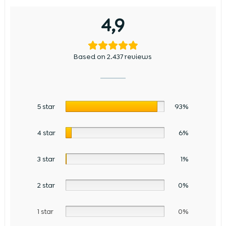
4,9
Based on 2.437 reviews
5 star
93%
4 star
6%
3 star
1%
2 star
0%
1 star
0%