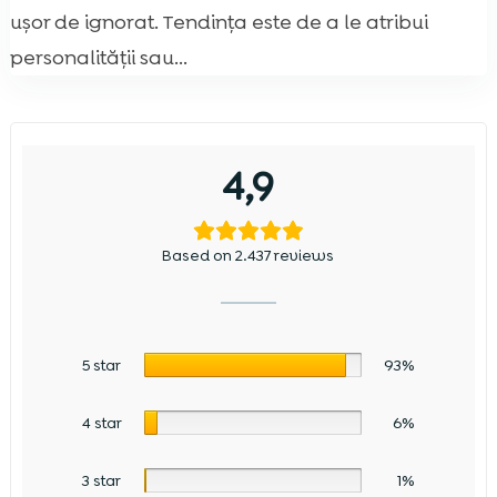
ușor de ignorat. Tendința este de a le atribui
personalității sau...
4,9
Based on 2.437 reviews
5 star
93%
4 star
6%
3 star
1%