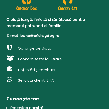
O viață lungă, fericită și sănătoasă pentru
membrul patruped al familiei.
E-mail: buna@cricksydog.ro

Garanție pe viață

Economisește la livrare

Poți plăti și ramburs

Serviciu clienți 24/7
Cunoaște-ne
Povestea noastră