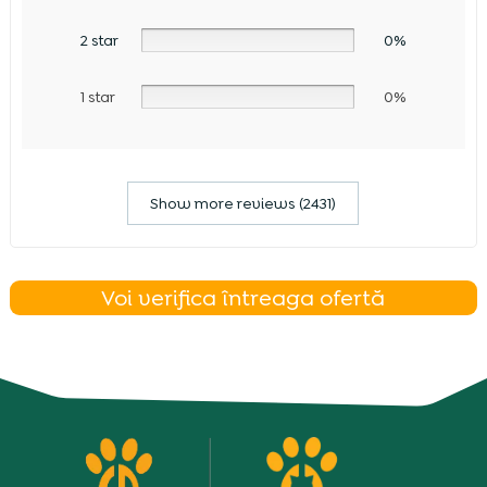
2 star
0%
1 star
0%
Show more reviews (2431)
Voi verifica întreaga ofertă