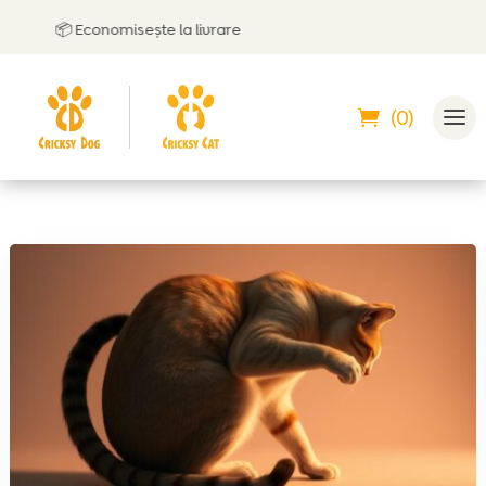
📦 Economisește la livrare

(0)