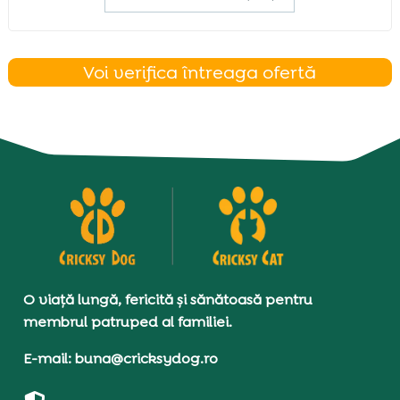
Voi verifica întreaga ofertă
O viață lungă, fericită și sănătoasă pentru
membrul patruped al familiei.
E-mail: buna@cricksydog.ro