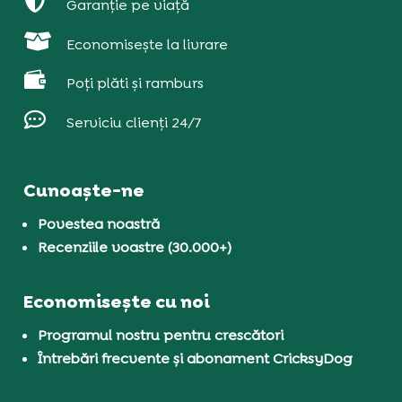

Garanție pe viață

Economisește la livrare

Poți plăti și ramburs

Serviciu clienți 24/7
Cunoaște-ne
Povestea noastră
Recenziile voastre (30.000+)
Economisește cu noi
Programul nostru pentru crescători
Întrebări frecvente și abonament CricksyDog