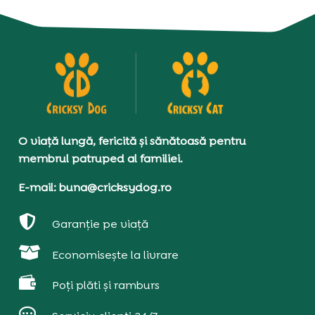
O viață lungă, fericită și sănătoasă pentru
membrul patruped al familiei.
E-mail: buna@cricksydog.ro

Garanție pe viață

Economisește la livrare

Poți plăti și ramburs
