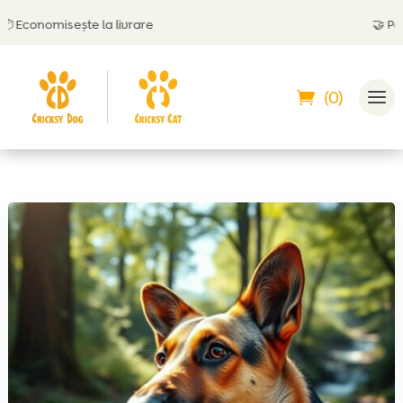
nomisește la livrare
🤝
Poți plăt
(0)