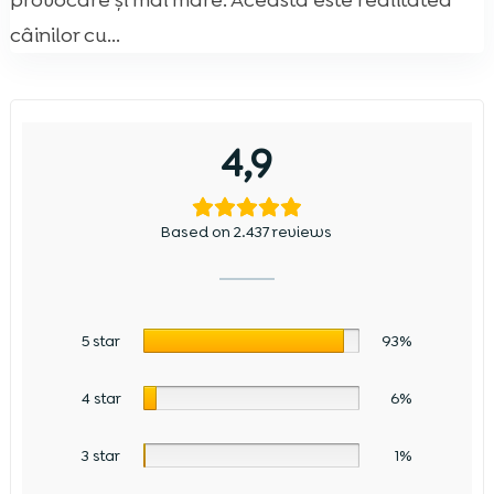
provocare și mai mare. Aceasta este realitatea
câinilor cu...
4,9
Based on 2.437 reviews
5 star
93%
4 star
6%
3 star
1%