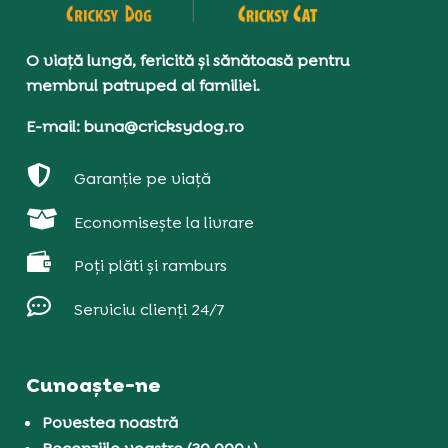
O viață lungă, fericită și sănătoasă pentru
membrul patruped al familiei.
E-mail: buna@cricksydog.ro

Garanție pe viață

Economisește la livrare

Poți plăti și ramburs

Serviciu clienți 24/7
Cunoaște-ne
Povestea noastră