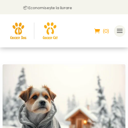
📦 Economisește la livrare
(0)