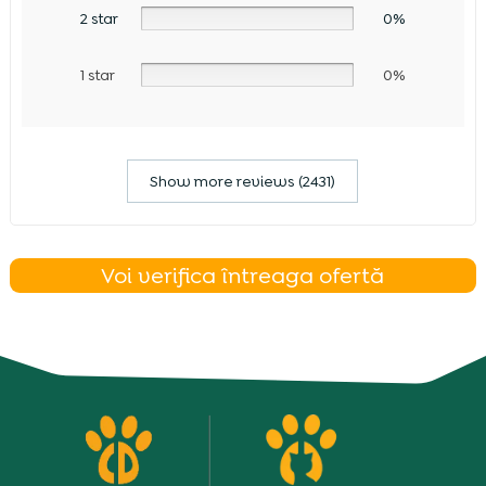
2 star
0%
1 star
0%
Show more reviews (2431)
Voi verifica întreaga ofertă