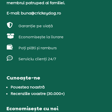
membrul patruped al familiei.
E-mail: buna@cricksydog.ro

Garanție pe viață

Economisește la livrare

Poți plăti și ramburs

Serviciu clienți 24/7
Cunoaște-ne
Povestea noastră
Recenziile voastre (30.000+)
Economisește cu noi