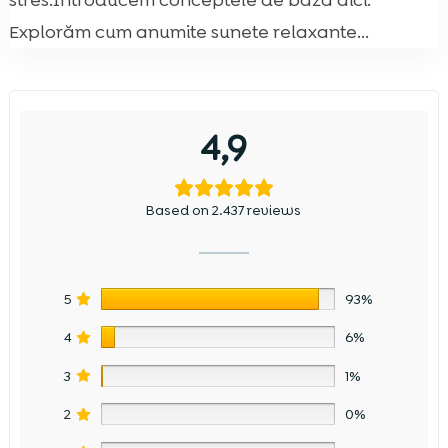
stres.Introducem conceptele de bază aici.
Explorăm cum anumite sunete relaxante...
4,9
Based on 2.437 reviews
5
93%
4
6%
3
1%
2
0%