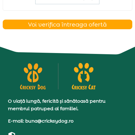
Voi verifica întreaga ofertă
O viață lungă, fericită și sănătoasă pentru
membrul patruped al familiei.
E-mail: buna@cricksydog.ro