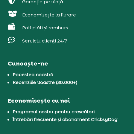

Garanție pe viață

Economisește la livrare

Poți plăti și ramburs

Serviciu clienți 24/7
Cunoaște-ne
Povestea noastră
Recenziile voastre (30.000+)
Economisește cu noi
Programul nostru pentru crescători
Întrebări frecvente și abonament CricksyDog