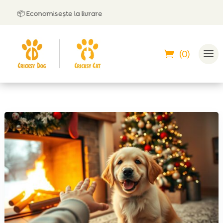
📦 Economisește la livrare
🤝
P
(0)