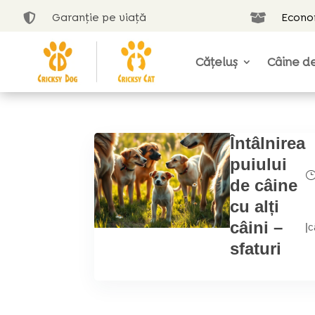
Garanție pe viață
Econom


Cățeluș
Câine de
Întâlnirea
puiului
de câine
cu alți
câini –
|
c
sfaturi