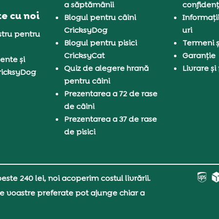
a săptămânii
confidenț
e cu noi
Blogul pentru câini
Informați
CricksyDog
uri
tru pentru
Blogul pentru pisici
Termeni și
CricksyCat
Garanție
ente și
Quiz de alegere hrană
Livrare și
ricksyDog
pentru câini
Prezentarea a 72 de rase
de câini
Prezentarea a 37 de rase
de pisici
ste 240 lei, noi acoperim costul livrării.
e voastre preferate pot ajunge chiar a