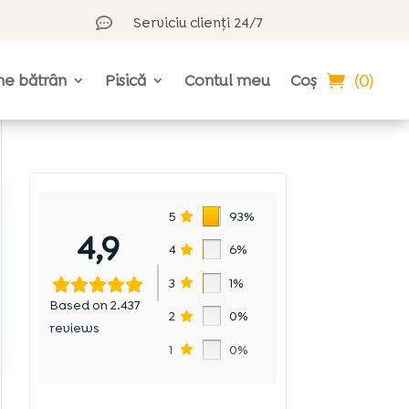
Serviciu clienți 24/7

(0)
ne bătrân
Pisică
Contul meu
Coș
5
93%
4,9
4
6%
3
1%
Based on 2.437
2
0%
reviews
1
0%