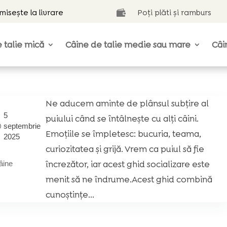
isește la livrare
Poți plăti și ramburs

 talie mică
Câine de talie medie sau mare
Câi
Ne aducem aminte de plânsul subțire al
5
puiului când se întâlnește cu alți câini.
septembrie
Emoțiile se împletesc: bucuria, teama,
2025
curiozitatea și grijă. Vrem ca puiul să fie
încrezător, iar acest ghid socializare este
âine
menit să ne îndrume.Acest ghid combină
cunoștințe...