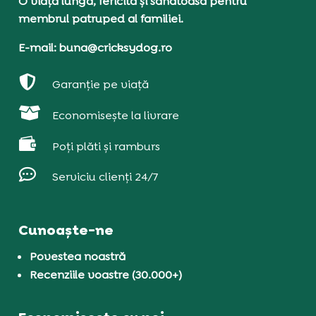
O viață lungă, fericită și sănătoasă pentru
membrul patruped al familiei.
E-mail: buna@cricksydog.ro

Garanție pe viață

Economisește la livrare

Poți plăti și ramburs

Serviciu clienți 24/7
Cunoaște-ne
Povestea noastră
Recenziile voastre (30.000+)