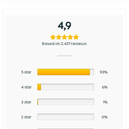
4,9
Based on 2.437 reviews
5 star
93%
4 star
6%
3 star
1%
2 star
0%