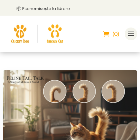
📦 Economisește la livrare
🤝
Po
(0)