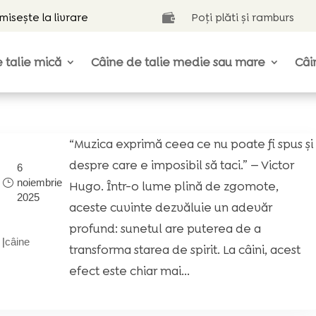
isește la livrare
Poți plăti și ramburs

 talie mică
Câine de talie medie sau mare
Câi
“Muzica exprimă ceea ce nu poate fi spus și
despre care e imposibil să taci.” — Victor
6
noiembrie
Hugo. Într-o lume plină de zgomote,
2025
aceste cuvinte dezvăluie un adevăr
profund: sunetul are puterea de a
|
câine
transforma starea de spirit. La câini, acest
efect este chiar mai...