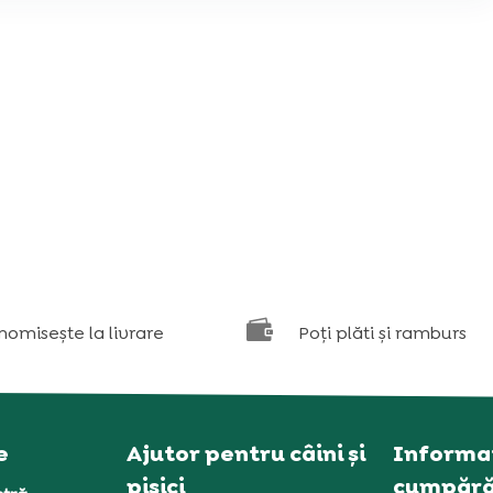

nomisește la livrare
Poți plăti și ramburs
e
Ajutor pentru câini și
Informaț
pisici
cumpără