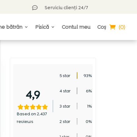
Serviciu clienți 24/7

(0)
ne bătrân
Pisică
Contul meu
Coș
5 star
93%
4,9
4 star
6%
3 star
1%
Based on 2.437
reviews
2 star
0%
1 star
0%