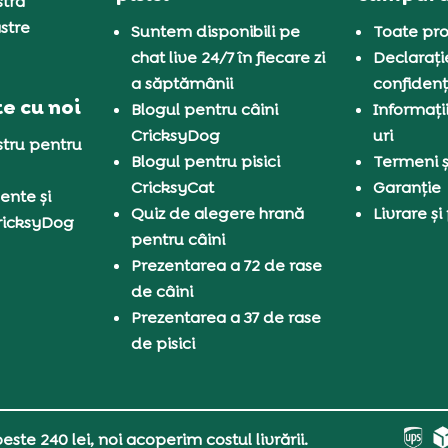
tră
stre
Suntem disponibili pe
Toate pro
chat live 24/7 în fiecare zi
Declarați
a săptămânii
confidenț
e cu noi
Blogul pentru câini
Informați
CricksyDog
uri
tru pentru
Blogul pentru pisici
Termeni și
CricksyCat
Garanție
ente și
Quiz de alegere hrană
Livrare și
ricksyDog
pentru câini
Prezentarea a 72 de rase
de câini
Prezentarea a 37 de rase
de pisici
ste 240 lei, noi acoperim costul livrării.