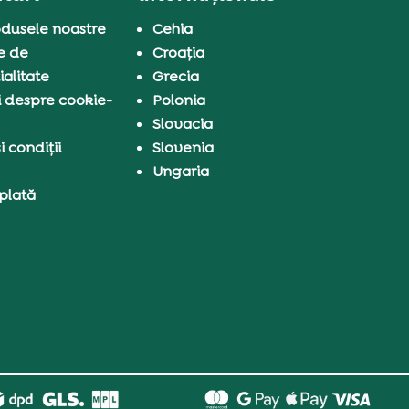
dusele noastre
Cehia
e de
Croația
ialitate
Grecia
i despre cookie-
Polonia
Slovacia
 condiții
Slovenia
Ungaria
 plată