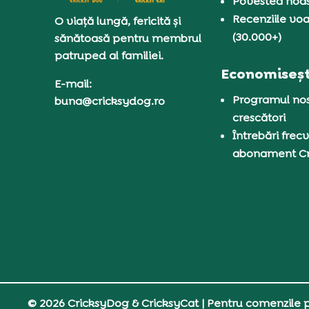
Povestea noas
Recenziile voa
O viață lungă, fericită și
(30.000+)
sănătoasă pentru membrul
patruped al familiei.
Economiseșt
E-mail:
Programul nos
buna@cricksydog.ro
crescători
Întrebări frecv
abonament C
© 2026 CricksyDog & CricksyCat
| Pentru comenzile pe