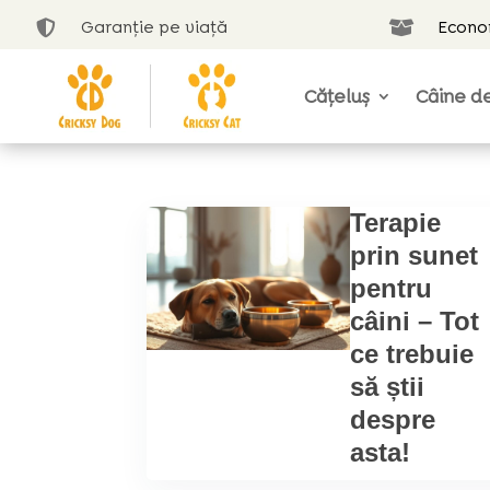
Garanție pe viață
Econom


Cățeluș
Câine de
Terapie
prin sunet
pentru
câini – Tot
ce trebuie
să știi
despre
asta!