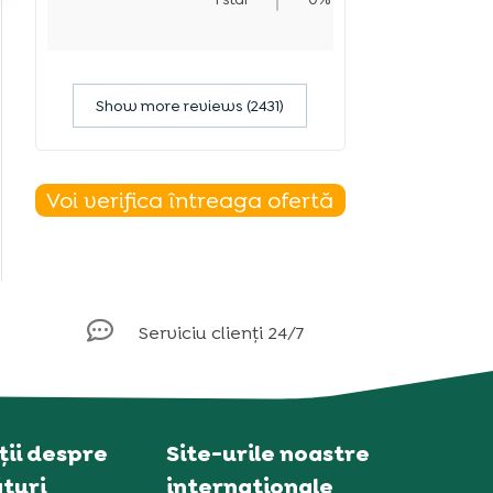
Show more reviews (2431)
Voi verifica întreaga ofertă

Serviciu clienți 24/7
ii despre
Site-urile noastre
turi
internaționale