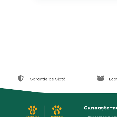


Garanție pe viață
Eco
Cunoaște-n