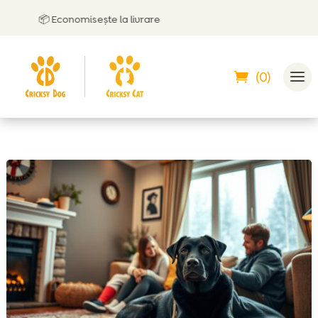
📦 Economisește la livrare
(0)