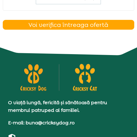
Voi verifica întreaga ofertă
O viață lungă, fericită și sănătoasă pentru
membrul patruped al familiei.
E-mail: buna@cricksydog.ro