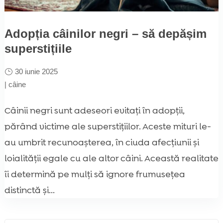
Adopția câinilor negri – să depășim
superstițiile
30 iunie 2025
|
câine
Câinii negri sunt adeseori evitați în adopții,
părând victime ale superstițiilor. Aceste mituri le-
au umbrit recunoașterea, în ciuda afecțiunii și
loialității egale cu ale altor câini. Această realitate
îi determină pe mulți să ignore frumusețea
distinctă și...