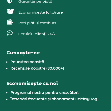

Garanție pe viață

Economisește la livrare

Poți plăti și ramburs

Serviciu clienți 24/7
Cunoaște-ne
Povestea noastră
Recenziile voastre (30.000+)
Economisește cu noi
Programul nostru pentru crescători
Întrebări frecvente și abonament CricksyDog