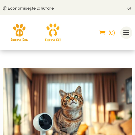
Economisește la livrare
🤝
Poți p
(0)