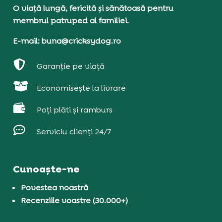
O viață lungă, fericită și sănătoasă pentru
membrul patruped al familiei.
E-mail: buna@cricksydog.ro

Garanție pe viață

Economisește la livrare

Poți plăti și ramburs

Serviciu clienți 24/7
Cunoaște-ne
Povestea noastră
Recenziile voastre (30.000+)