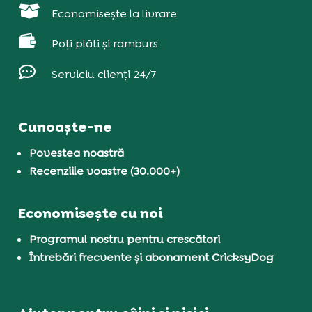

Economisește la livrare

Poți plăti și ramburs

Serviciu clienți 24/7
Cunoaște-ne
Povestea noastră
Recenziile voastre (30.000+)
Economisește cu noi
Programul nostru pentru crescători
Întrebări frecvente și abonament CricksyDog