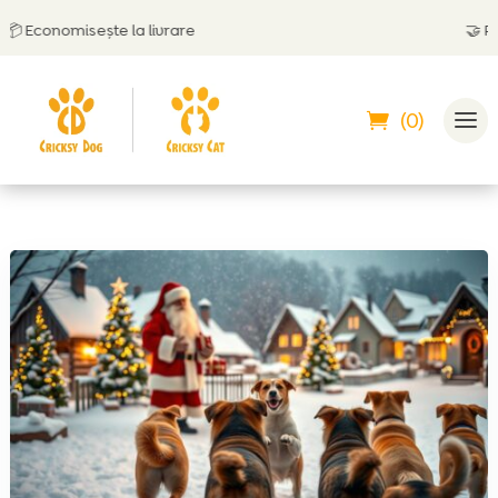
Economisește la livrare
🤝
Poți p
(0)