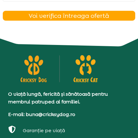
Voi verifica întreaga ofertă
O viață lungă, fericită și sănătoasă pentru
membrul patruped al familiei.
E-mail: buna@cricksydog.ro

Garanție pe viață