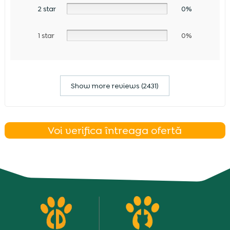
2 star
0%
1 star
0%
Show more reviews (2431)
Voi verifica întreaga ofertă