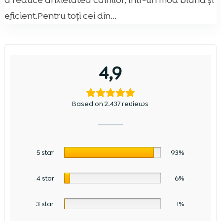
a reduce anxietatea câinilor, într-un mod blând și
eficient.Pentru toți cei din...
4,9
Based on 2.437 reviews
5 star
93%
4 star
6%
3 star
1%