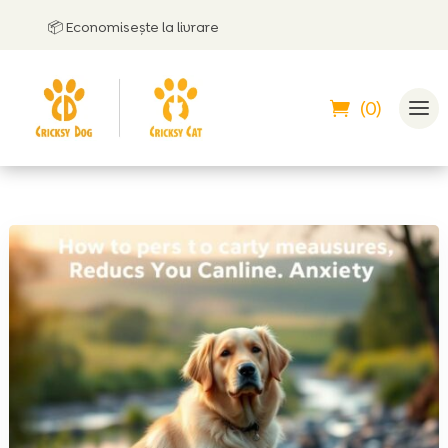
📦 Economisește la livrare
🤝
(0)