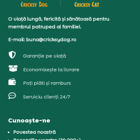
O viață lungă, fericită și sănătoasă pentru
membrul patruped al familiei.
E-mail: buna@cricksydog.ro

Garanție pe viață

Economisește la livrare

Poți plăti și ramburs

Serviciu clienți 24/7
Cunoaște-ne
Povestea noastră