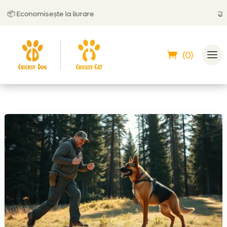
📦 Economisește la livrare
🤝
Poț
(0)