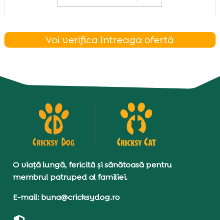
Voi verifica întreaga ofertă
O viață lungă, fericită și sănătoasă pentru
membrul patruped al familiei.
E-mail: buna@cricksydog.ro