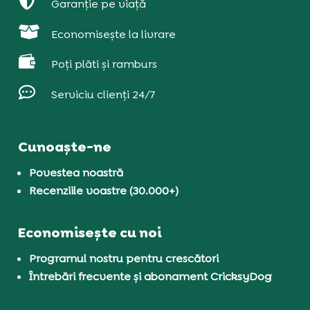

Garanție pe viață

Economisește la livrare

Poți plăti și ramburs

Serviciu clienți 24/7
Cunoaște-ne
Povestea noastră
Recenziile voastre (30.000+)
Economisește cu noi
Programul nostru pentru crescători
Întrebări frecvente și abonament CricksyDog