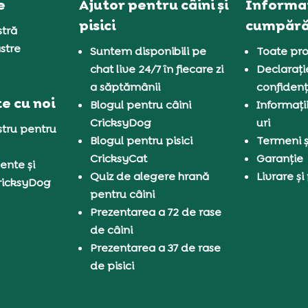
e
Ajutor pentru câini și
Informaț
pisici
cumpără
tră
stre
Suntem disponibili pe
Toate pro
chat live 24/7 în fiecare zi
Declarați
a săptămânii
confidenț
e cu noi
Blogul pentru câini
Informați
CricksyDog
uri
tru pentru
Blogul pentru pisici
Termeni și
CricksyCat
Garanție
ente și
Quiz de alegere hrană
Livrare și
ricksyDog
pentru câini
Prezentarea a 72 de rase
de câini
Prezentarea a 37 de rase
de pisici