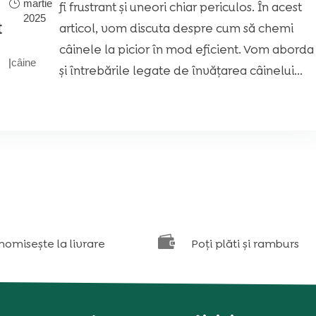
martie
fi frustrant și uneori chiar periculos. În acest
2025
t
articol, vom discuta despre cum să chemi
câinele la picior în mod eficient. Vom aborda
|
câine
și întrebările legate de învățarea câinelui...

nomisește la livrare
Poți plăti și ramburs