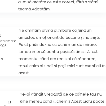
cum să arătăm ce este corect, fără a stârni
teamă.Adoptăm...
Ne amintim prima plimbare ca fiind un
5
amestec emoționant de bucurie și neliniște.
septembrie
Puiul privindu-ne cu ochii mari de mirare,
2025
lumea imensă pentru pașii săi timizi. A fost
momentul când am realizat că răbdarea,
ne
tonul calm al vocii și pașii mici sunt esențiali.În
acest...
Te-ai gândit vreodată de ce câinele tău nu
vine mereu când îl chemi? Acest lucru poate
11