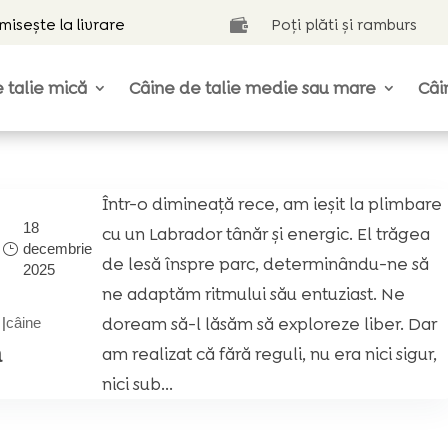
isește la livrare
Poți plăti și ramburs

 talie mică
Câine de talie medie sau mare
Câi
Într-o dimineață rece, am ieșit la plimbare
18
cu un Labrador tânăr și energic. El trăgea
decembrie
de lesă înspre parc, determinându-ne să
2025
ne adaptăm ritmului său entuziast. Ne
doream să-l lăsăm să exploreze liber. Dar
|
câine
ă
am realizat că fără reguli, nu era nici sigur,
nici sub...