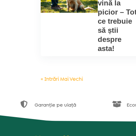
vină la
picior – To
ce trebuie
să știi
despre
asta!
« Intrări Mai Vechi


Garanție pe viață
Eco