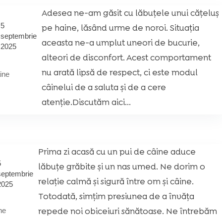
Adesea ne-am găsit cu lăbuțele unui cățeluș
5
pe haine, lăsând urme de noroi. Situația
septembrie
aceasta ne-a umplut uneori de bucurie,
2025
alteori de disconfort. Acest comportament
nu arată lipsă de respect, ci este modul
ine
câinelui de a saluta și de a cere
atenție.Discutăm aici...
Prima zi acasă cu un pui de câine aduce
5
lăbuțe grăbite și un nas umed. Ne dorim o
septembrie
relație calmă și sigură între om și câine.
2025
Totodată, simțim presiunea de a învăța
repede noi obiceiuri sănătoase. Ne întrebăm
ne