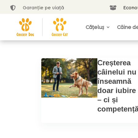
Garanție pe viață
Econom


Cățeluș
Câine de
Creșterea
câinelui nu
înseamnă
doar iubire
– ci și
competenț