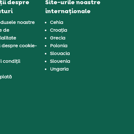
ii despre
Site-urile noastre
turi
internaționale
dusele noastre
Cehia
e de
Croația
ialitate
Grecia
i despre cookie-
Polonia
Slovacia
 condiții
Slovenia
Ungaria
 plată