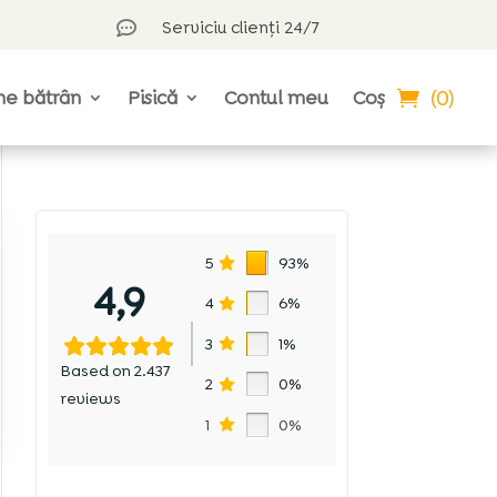
Serviciu clienți 24/7

(0)
ne bătrân
Pisică
Contul meu
Coș
5
93%
4,9
4
6%
3
1%
Based on 2.437
2
0%
reviews
1
0%