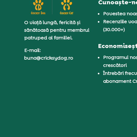
Cunoaște-n
Povestea noas
Recenziile voa
O viață lungă, fericită și
(30.000+)
sănătoasă pentru membrul
patruped al familiei.
Economiseșt
E-mail:
Programul nos
buna@cricksydog.ro
crescători
Întrebări frecv
abonament C