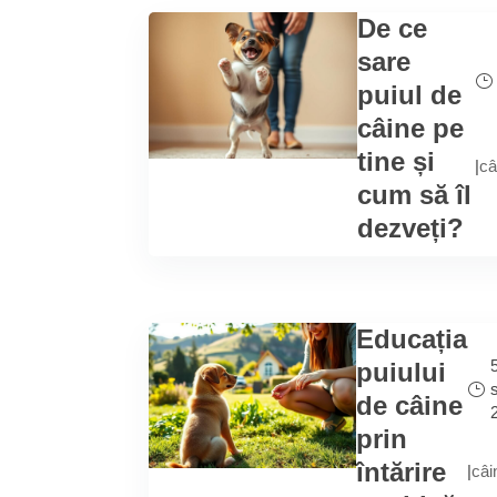
De ce
sare
puiul de
câine pe
tine și
|
câ
cum să îl
dezveți?
Educația
puiului
de câine
prin
întărire
|
câi