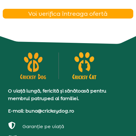
Voi verifica întreaga ofertă
O viață lungă, fericită și sănătoasă pentru
membrul patruped al familiei.
E-mail: buna@cricksydog.ro

Garanție pe viață