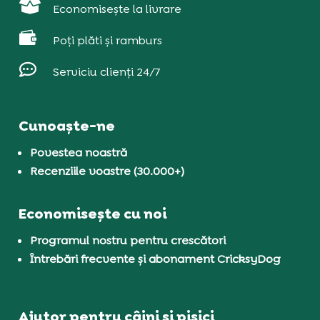

Economisește la livrare

Poți plăti și ramburs

Serviciu clienți 24/7
Cunoaște-ne
Povestea noastră
Recenziile voastre (30.000+)
Economisește cu noi
Programul nostru pentru crescători
Întrebări frecvente și abonament CricksyDog
Ajutor pentru câini și pisici