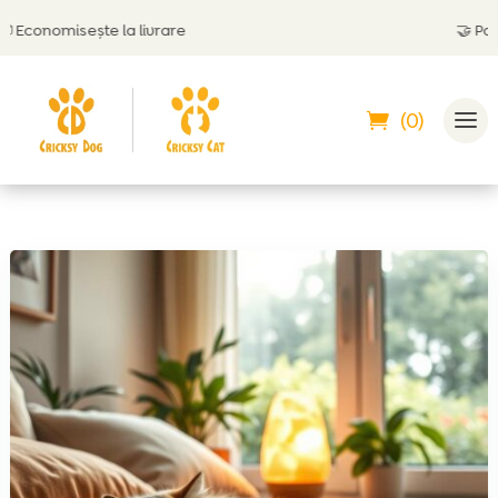
omisește la livrare
🤝
Poți plăti
(0)