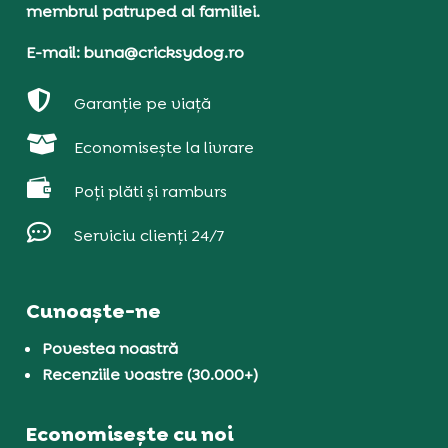
membrul patruped al familiei.
E-mail: buna@cricksydog.ro

Garanție pe viață

Economisește la livrare

Poți plăti și ramburs

Serviciu clienți 24/7
Cunoaște-ne
Povestea noastră
Recenziile voastre (30.000+)
Economisește cu noi