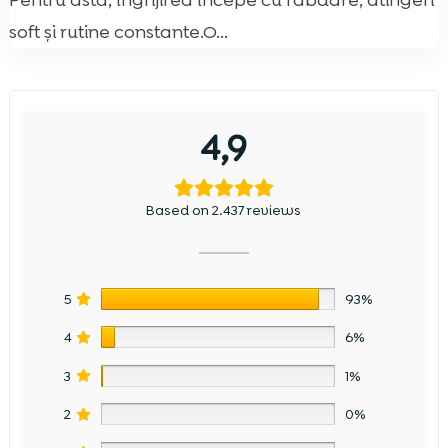
Pentru asta, îngrijirea începe cu răbdare, atingeri
soft și rutine constante.O...
4,9
Based on 2.437 reviews
5
93%
4
6%
3
1%
2
0%