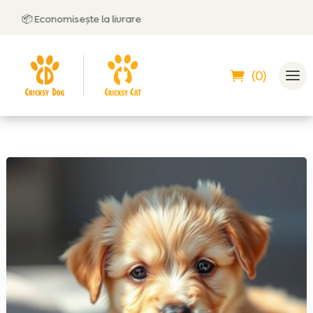
📦 Economisește la livrare
🤝
Po
(0)