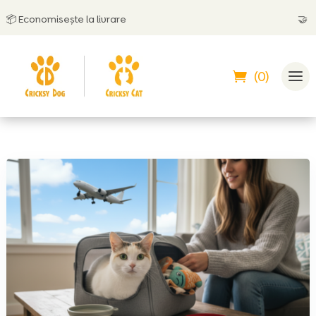
Economisește la livrare
🤝
Poți p
(0)