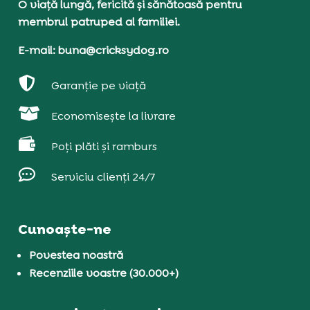
O viață lungă, fericită și sănătoasă pentru
membrul patruped al familiei.
E-mail: buna@cricksydog.ro

Garanție pe viață

Economisește la livrare

Poți plăti și ramburs

Serviciu clienți 24/7
Cunoaște-ne
Povestea noastră
Recenziile voastre (30.000+)