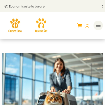
 Economisește la livrare
🤝
Poți 
(0)