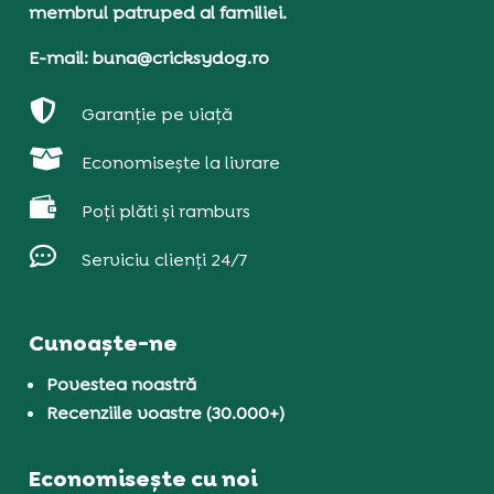
membrul patruped al familiei.
E-mail: buna@cricksydog.ro

Garanție pe viață

Economisește la livrare

Poți plăti și ramburs

Serviciu clienți 24/7
Cunoaște-ne
Povestea noastră
Recenziile voastre (30.000+)
Economisește cu noi