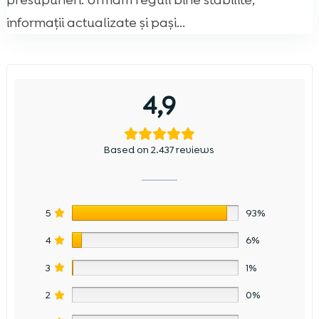
presupuneri. Urmăm reguli bine stabilite,
informații actualizate și pași...
4,9
Based on 2.437 reviews
5
93%
4
6%
3
1%
2
0%