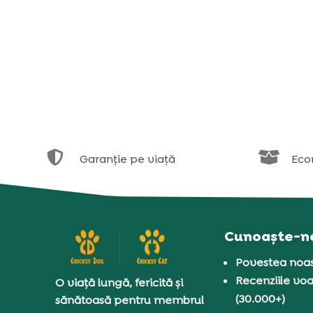


Garanție pe viață
Eco
Cunoaște-n
Povestea noas
Recenziile voa
O viață lungă, fericită și
(30.000+)
sănătoasă pentru membrul