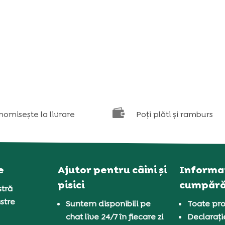

nomisește la livrare
Poți plăti și ramburs
e
Ajutor pentru câini și
Informaț
pisici
cumpără
tră
stre
Suntem disponibili pe
Toate pro
chat live 24/7 în fiecare zi
Declarați