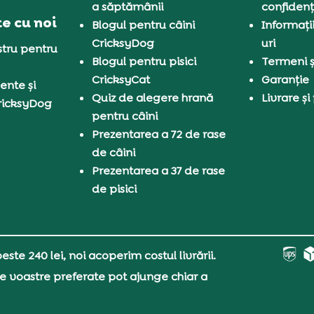
a săptămânii
confidenț
e cu noi
Blogul pentru câini
Informați
CricksyDog
uri
tru pentru
Blogul pentru pisici
Termeni și
CricksyCat
Garanție
ente și
Quiz de alegere hrană
Livrare și
ricksyDog
pentru câini
Prezentarea a 72 de rase
de câini
Prezentarea a 37 de rase
de pisici
ste 240 lei, noi acoperim costul livrării.
e voastre preferate pot ajunge chiar a