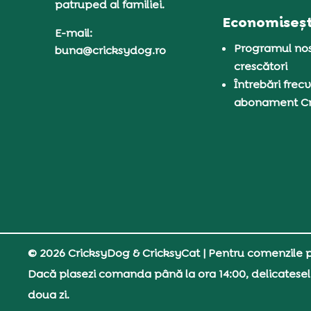
patruped al familiei.
Economiseșt
E-mail:
Programul nos
buna@cricksydog.ro
crescători
Întrebări frecv
abonament C
© 2026 CricksyDog & CricksyCat
| Pentru comenzile pe
Dacă plasezi comanda până la ora 14:00, delicatesel
doua zi.