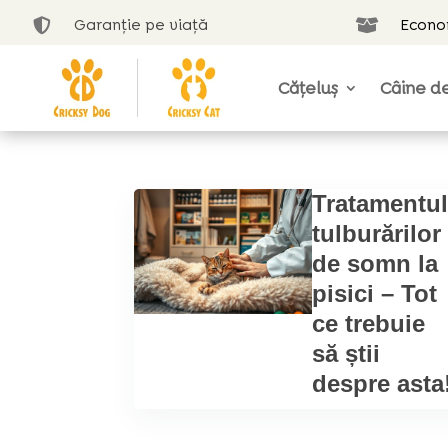
Garanție pe viață
Econom


Cățeluș
Câine de
Tratamentu
tulburărilor
de somn la
pisici – Tot
ce trebuie
să știi
despre asta