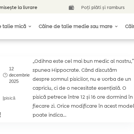
isește la livrare
Poți plăti și ramburs

 talie mică
Câine de talie medie sau mare
Câi
l
„Odihna este cel mai bun medic al nostru,”
12
spunea Hippocrate. Când discutăm
decembrie
despre somnul pisicilor, nu e vorba de un
2025
capriciu, ci de o necesitate esențială. O
pisică petrece între 12 și 16 ore dormind în
|
pisică
fiecare zi. Orice modificare în acest mode
!
poate indica...