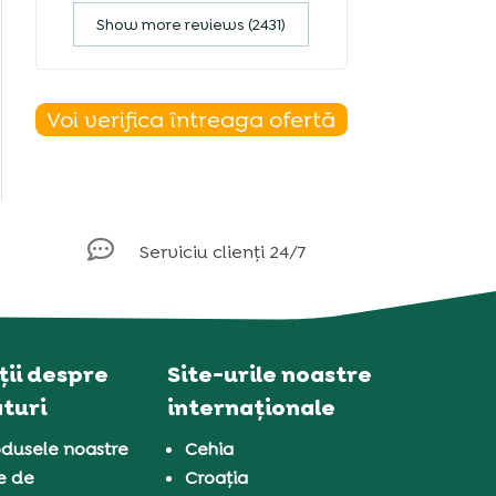
Show more reviews (2431)
Voi verifica întreaga ofertă

Serviciu clienți 24/7
ii despre
Site-urile noastre
turi
internaționale
dusele noastre
Cehia
e de
Croația