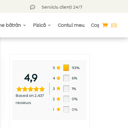
Serviciu clienți 24/7

(0)
ne bătrân
Pisică
Contul meu
Coș
5
93%
4,9
4
6%
3
1%
Based on 2.437
2
0%
l
reviews
1
0%