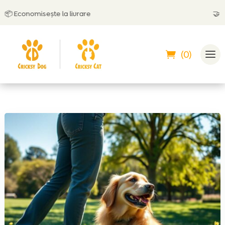
Economisește la livrare
🤝
Poți p
(0)