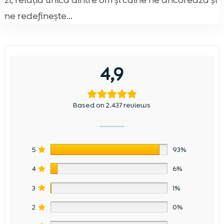
zi, relația unică dintre om și câine ne ancorează și
ne redefinește...
4,9
Based on 2.437 reviews
5
93%
4
6%
3
1%
2
0%