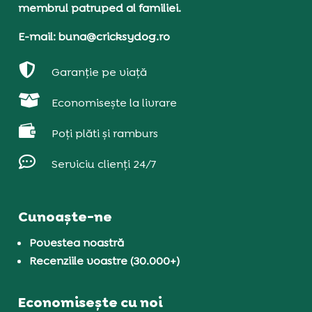
membrul patruped al familiei.
E-mail: buna@cricksydog.ro

Garanție pe viață

Economisește la livrare

Poți plăti și ramburs

Serviciu clienți 24/7
Cunoaște-ne
Povestea noastră
Recenziile voastre (30.000+)
Economisește cu noi