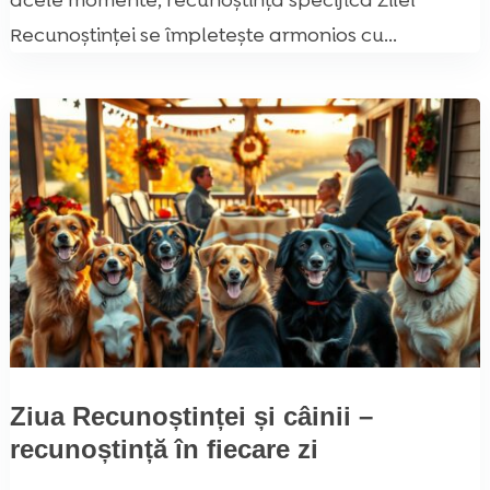
acele momente, recunoștința specifică Zilei
Recunoștinței se împletește armonios cu...
Ziua Recunoștinței și câinii –
recunoștință în fiecare zi