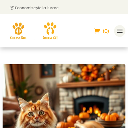
📦 Economisește la livrare
🤝
Po
(0)