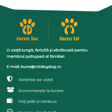
O viață lungă, fericită și sănătoasă pentru
membrul patruped al familiei.
E-mail: buna@cricksydog.ro

Garanție pe viață

Economisește la livrare

Poți plăti și ramburs
