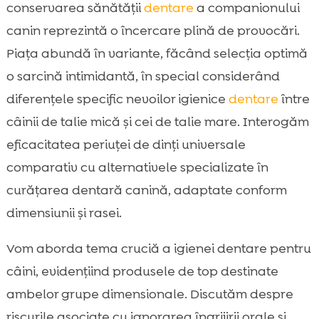
Nevoile dentare ale câinilor mici vs câinii
conservarea sănătății
dentare
a companionului

mari
canin reprezintă o încercare plină de provocări.
Tipuri de produse dentare pentru câini

Piața abundă în variante, făcând selecția optimă
Produse dentare eficiente pentru câini mici

o sarcină intimidantă, în special considerând
Produse dentare eficiente pentru câini mari

diferențele specific nevoilor igienice
dentare
între
Factori de luat în considerare la alegerea

câinii de talie mică și cei de talie mare. Interogăm
produselor dentare
eficacitatea periuței de dinți universale
Recomandările noastre pentru produse

comparativ cu alternativele specializate în
dentare
curățarea dentară canină, adaptate conform
Testare și evaluare produse dentare

dimensiunii și rasei.
pentru câini mici și mari
CricksyDog – O alegere excelentă pentru

Vom aborda tema cruciă a igienei dentare pentru
sănătatea dentară a câinilor
câini, evidențiind produsele de top destinate
Produse dentare DIY pentru câini mici și

ambelor grupe dimensionale. Discutăm despre
mari
Frecvența și rutina curățării dentare la
riscurile asociate cu ignorarea îngrijirii orale și
