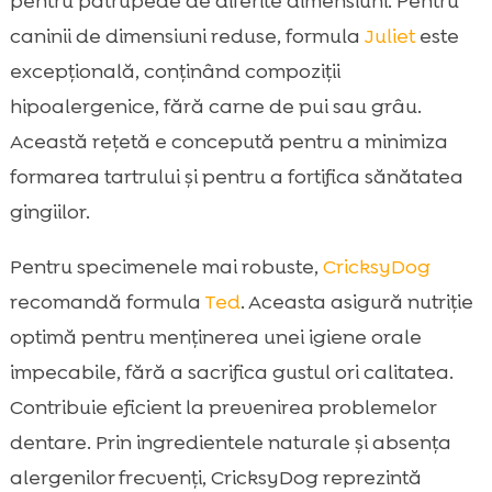
pentru patrupede de diferite dimensiuni. Pentru
caninii de dimensiuni reduse, formula
Juliet
este
excepțională, conținând compoziții
hipoalergenice, fără carne de pui sau grâu.
Această rețetă e concepută pentru a minimiza
formarea tartrului și pentru a fortifica sănătatea
gingiilor.
Pentru specimenele mai robuste,
CricksyDog
recomandă formula
Ted
. Aceasta asigură nutriție
optimă pentru menținerea unei igiene orale
impecabile, fără a sacrifica gustul ori calitatea.
Contribuie eficient la prevenirea problemelor
dentare. Prin ingredientele naturale și absența
alergenilor frecvenți, CricksyDog reprezintă