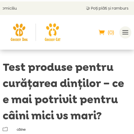
🤝
Poți plăti și ramburs
(0)
Test produse pentru
curățarea dinților – ce
e mai potrivit pentru
câini mici vs mari?
m
câine