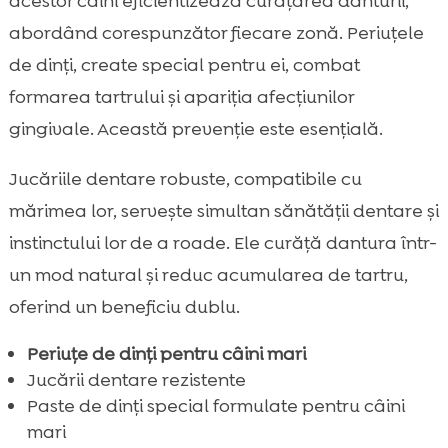
acestor câini eficientizează curățarea danturii,
abordând corespunzător fiecare zonă. Periuțele
de dinți, create special pentru ei, combat
formarea tartrului și apariția afecțiunilor
gingivale. Această prevenție este esențială.
Jucăriile dentare robuste, compatibile cu
mărimea lor, servește simultan sănătății dentare și
instinctului lor de a roade. Ele curăță dantura într-
un mod natural și reduc acumularea de tartru,
oferind un beneficiu dublu.
Periuțe de dinți pentru câini mari
Jucării dentare rezistente
Paste de dinți special formulate pentru câini
mari