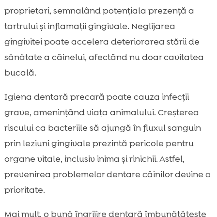
proprietari, semnalând potențiala prezență a
tartrului și inflamații gingivale. Neglijarea
gingivitei poate accelera deteriorarea stării de
sănătate a câinelui, afectând nu doar cavitatea
bucală.
Igiena dentară precară poate cauza infecții
grave, amenințând viața animalului. Creșterea
riscului ca bacteriile să ajungă în fluxul sanguin
prin leziuni gingivale prezintă pericole pentru
organe vitale, inclusiv inima și rinichii. Astfel,
prevenirea problemelor dentare câinilor devine o
prioritate.
Mai mult, o bună îngrijire dentară îmbunătățește