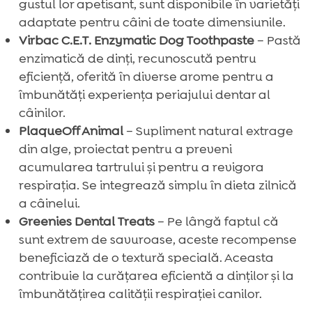
gustul lor apetisant, sunt disponibile în varietăți
adaptate pentru câini de toate dimensiunile.
Virbac C.E.T. Enzymatic Dog Toothpaste
– Pastă
enzimatică de dinți, recunoscută pentru
eficiență, oferită în diverse arome pentru a
îmbunătăți experiența periajului dentar al
câinilor.
PlaqueOff Animal
– Supliment natural extrage
din alge, proiectat pentru a preveni
acumularea tartrului și pentru a revigora
respirația. Se integrează simplu în dieta zilnică
a câinelui.
Greenies Dental Treats
– Pe lângă faptul că
sunt extrem de savuroase, aceste recompense
beneficiază de o textură specială. Aceasta
contribuie la curățarea eficientă a dinților și la
îmbunătățirea calității respirației canilor.