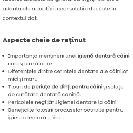
câini
avantajele adoptării unor soluții adecvate în
Semnele unei bune igiene dentare la câini

contextul dat.
Produse dentare pentru câini mici și mari

Concluzie

Aspecte cheie de reținut
FAQ

Importanța menținerii unei
igienă dentară câini
corespunzătoare.
Diferențele dintre cerințele dentare ale câinilor
mici și mari.
Tipuri de
periuțe de dinți pentru câini
și soluții
de curățare dentară canină.
Pericolele neglijării igienei dentare la câini.
Beneficiile folosirii produselor potrivite pentru
igiena dentară câini.