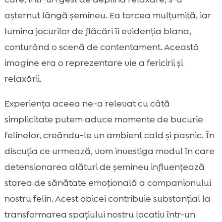
ta
așternut lângă șemineu. Ea torcea mulțumită, iar
Bill: Alegerea ideală de hrană umedă

lumina jocurilor de flăcări îi evidenția blana,
pentru pisici
conturând o scenă de contentament. Această
Importanța hranei de calitate în fericirea

imagine era o reprezentare vie a fericirii și
pisicii
relaxării.
Purrfect Life: Litiera ideală pentru pisici

fericite
Experiența aceea ne-a relevat cu câtă
Interacțiunea cu pisica lângă șemineu

simplicitate putem aduce momente de bucurie
Activități de relaxare și joacă lângă

felinelor, creându-le un ambient cald și pașnic. În
șemineu
discuția ce urmează, vom investiga modul în care
Ritualuri de seară pentru o pisică fericită

detensionarea alături de șemineu influențează
Semne că pisica ta este cu adevărat

fericită
starea de sănătate emoțională a companionului
Concluzie
nostru felin. Acest obicei contribuie substanțial la

FAQ
transformarea spațiului nostru locativ într-un
