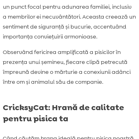
un punct focal pentru adunarea familiei, inclusiv
a membrilor ei necuvântători. Aceasta creează un
sentiment de siguranță și bucurie, accentuând
importanța conviețuirii armonioase.
Observând fericirea amplificată a pisicilor în
prezența unui șemineu, fiecare clipă petrecută
împreună devine o mărturie a conexiunii adânci
între om și animalul său de companie.
CricksyCat: Hrană de calitate
pentru pisica ta
Când căutăm hrana ideală pentru pisica noastră,