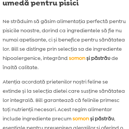
umedă pentru pisici
Ne străduim să găsim alimentația perfectă pentru
pisicile noastre, dorind ca ingredientele să fie nu
numai apetisante, ci și benefice pentru sănătatea
lor. Bill se distinge prin selecția sa de ingrediente
hipoalergenice, integrând
somon
și păstrăv
de
înaltă calitate.
Atenția acordată prietenilor noștri feline se
extinde și la selecția dietei care susține sănătatea
lor integrală. Bill garantează că felinile primesc
toți nutrienții necesari. Acest regim alimentar
include ingrediente precum
somon
și păstrăv
,
esențiale pentru prevenirea alergiilor și oferind o