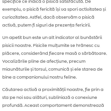
specifice ce indică o pisică satisfăcută. De
exemplu, o pisică fericită își va spori activitatea și
curiozitatea. Astfel, dacă observăm o pisică
activă, putem fi siguri de prezența fericirii.
Un apetit bun este un alt indicator al bunăstării
pisicii noastre. Pisicile mulțumite se hrănesc cu
plăcere, considerând fiecare masă o sărbătoare.
Vocalizările pline de afecțiune, precum
miaunăturile și torsul, comunică și ele starea de
bine a companionului nostru feline.
Căutarea activă a proximității noastre, fie prin a
sta pe noi sau alături, subliniază o conexiune
profundă. Aceast comportament demonstrează