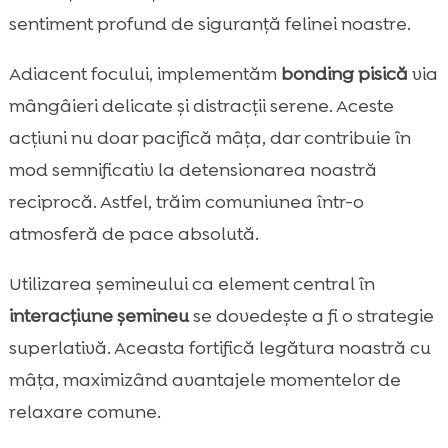
sentiment profund de siguranță felinei noastre.
Adiacent focului, implementăm
bonding pisică
via
mângâieri delicate și distracții serene. Aceste
acțiuni nu doar pacifică mâța, dar contribuie în
mod semnificativ la detensionarea noastră
reciprocă. Astfel, trăim comuniunea într-o
atmosferă de pace absolută.
Utilizarea șemineului ca element central în
interacțiune șemineu
se dovedește a fi o strategie
superlativă. Aceasta fortifică legătura noastră cu
mâța, maximizând avantajele momentelor de
relaxare comune.