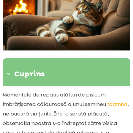
Cuprins
3
Importanța unei atmosfere calde
Momentele de repaus alături de pisici, în

Șemineul: Refugiul perfect pentru pisica ta
îmbrățișarea călduroasă a unui șemineu
toamna
,

Proprietățile liniștitoare ale torăitului
ne bucură simțurile. Într-o serată plăcută,

Fericirea pisicii lângă șemineu toamna
observația noastră s-a îndreptat către pisica

CricksyCat: Hrană de calitate pentru pisica
care, într-un gest de deplină relaxare, s-a
