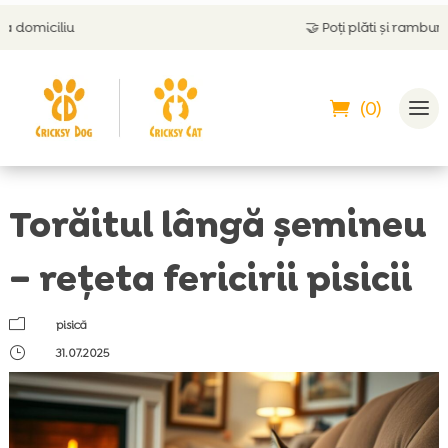
🤝
Poți plăti și ramburs
(0)
Torăitul lângă șemineu
– rețeta fericirii pisicii
m
pisică
}
31.07.2025