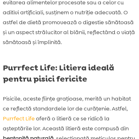
evitarea alimentelor procesate sau a celor cu
aditivi artificiali, susținem o nutriție adecvată. O
astfel de dietă promovează o digestie sănătoasă
și un aspect strălucitor al blănii, reflectând o viață
sănătoasă și împlinită.
Purrfect Life: Litiera ideală
pentru pisici fericite
Pisicile, aceste ființe grațioase, merită un habitat
ce reflectă standardele lor de curățenie. Astfel,
Purrfect Life
oferă o litieră ce se ridică la
așteptările lor. Această litieră este compusă din
bentonită naturală
, selecționată meticulos pentru