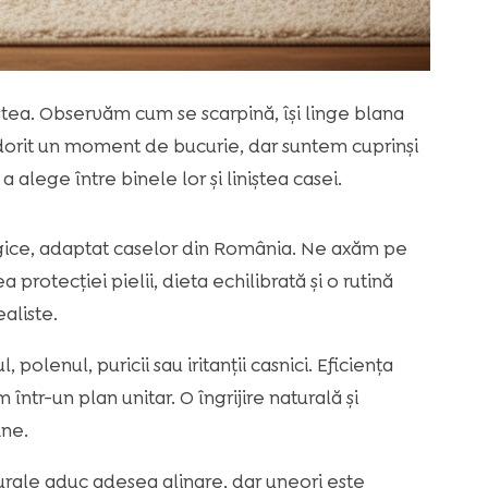
iștea. Observăm cum se scarpină, își linge blana
m dorit un moment de bucurie, dar suntem cuprinși
e a alege între binele lor și liniștea casei.
lergice, adaptat caselor din România. Ne axăm pe
protecției pielii, dieta echilibrată și o rutină
aliste.
, polenul, puricii sau iritanții casnici. Eficiența
ntr-un plan unitar. O îngrijire naturală și
ine.
turale aduc adesea alinare, dar uneori este