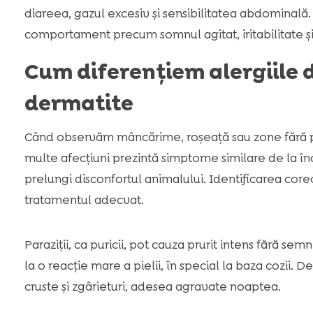
diareea, gazul excesiv și sensibilitatea abdominală.
comportament precum somnul agitat, iritabilitate și
Cum diferențiem alergiile de
dermatite
Când observăm mâncărime, roșeață sau zone fără pă
multe afecțiuni prezintă simptome similare de la în
prelungi disconfortul animalului. Identificarea core
tratamentul adecvat.
Paraziții, ca puricii, pot cauza prurit intens fără sem
la o reacție mare a pielii, în special la baza cozii
cruste și zgârieturi, adesea agravate noaptea.