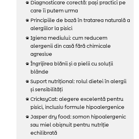
Diagnosticare corectă: pași practici pe

care îi putem urma
Principiile de bază în tratarea naturală a

alergiilor la pisici
Igiena mediului: cum reducem

alergenii din casă fără chimicale
agresive
Îngrijirea blănii și a pielii cu soluții

blânde
Suport nutrițional: rolul dietei în alergii

și sensibilități
CricksyCat: alegere excelentă pentru

pisici, inclusiv formule hipoalergenice
Jasper dry food: somon hipoalergenic

sau miel obișnuit pentru nutriție
echilibrată