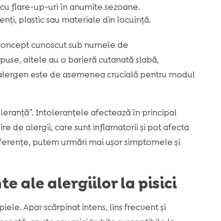
cu flare-up-uri în anumite sezoane.
nți, plastic sau materiale din locuință.
a, concept cunoscut sub numele de
spuse, altele au o barieră cutanată slabă,
 la alergen este de asemenea crucială pentru modul
toleranță”. Intoleranțele afectează în principal
re de alergii, care sunt inflamatorii și pot afecta
diferențe, putem urmări mai ușor simptomele și
 ale alergiilor la pisici
iele. Apar scărpinat intens, lins frecvent și