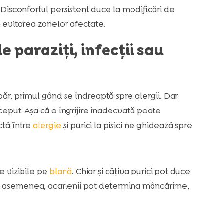
 Disconfortul persistent duce la modificări de
 evitarea zonelor afectate.
 paraziți, infecții sau
r, primul gând se îndreaptă spre alergii. Dar
ceput. Așa că o îngrijire inadecvată poate
ctă între
alergie
și purici la pisici ne ghidează spre
ne vizibile pe
blană
. Chiar și câțiva purici pot duce
. De asemenea, acarienii pot determina mâncărime,