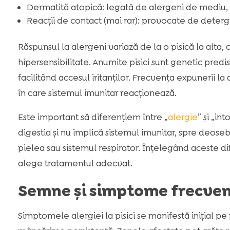
Dermatită atopică: legată de alergeni de mediu, 
Reacții de contact (mai rar): provocate de deterge
Răspunsul la alergeni variază de la o pisică la alt
hipersensibilitate. Anumite pisici sunt genetic predi
facilitând accesul iritanților. Frecvența expunerii
în care sistemul imunitar reacționează.
Este important să diferențiem între „
alergie
” și „in
digestia și nu implică sistemul imunitar, spre deosebi
pielea sau sistemul respirator. Înțelegând aceste 
alege tratamentul adecvat.
Semne și simptome frecvente
Simptomele alergiei la pisici se manifestă inițial pe p