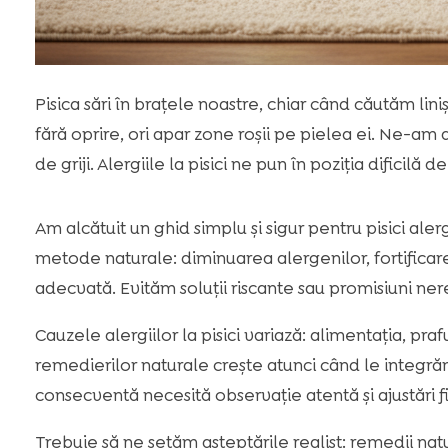
Pisica sări în brațele noastre, chiar când căutăm lin
fără oprire, ori apar zone roșii pe pielea ei. Ne-a
de griji. Alergiile la pisici ne pun în poziția dificilă d
Am alcătuit un ghid simplu și sigur pentru pisici a
metode naturale: diminuarea alergenilor, fortificarea 
adecvată. Evităm soluții riscante sau promisiuni nere
Cauzele alergiilor la pisici variază: alimentația, praful
remedierilor naturale crește atunci când le integrăm î
consecventă necesită observație atentă și ajustări f
Trebuie să ne setăm așteptările realist: remedii na