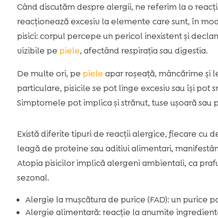
Când discutăm despre alergii, ne referim la o reacți
reacționează excesiv la elemente care sunt, în mod 
pisici: corpul percepe un pericol inexistent și decl
vizibile pe
piele
, afectând respirația sau digestia.
De multe ori, pe
piele
apar roșeață, mâncărime și lez
particulare, pisicile se pot linge excesiv sau își pot
Simptomele pot implica și strănut, tuse ușoară sau 
Există diferite tipuri de reacții alergice, fiecare cu d
leagă de proteine sau aditivi alimentari, manifest
Atopia pisicilor implică alergeni ambientali, ca pr
sezonal.
Alergie la mușcătura de purice (FAD): un purice poa
Alergie alimentară: reacție la anumite ingredien