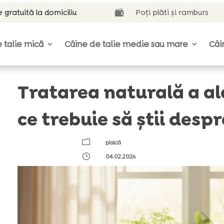
e gratuită la domiciliu
Poți plăti și ramburs

 talie mică
Câine de talie medie sau mare
Câi
Tratarea naturală a aler
ce trebuie să știi despr
m
pisică
}
04.02.2026