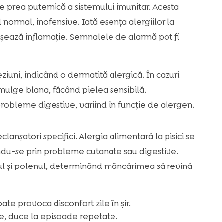
e prea puternică a sistemului imunitar. Acesta
normal, inofensive. Iată esența alergiilor la
anșează inflamație. Semnalele de alarmă pot fi
iuni, indicând o dermatită alergică. În cazuri
 smulge blana, făcând pielea sensibilă.
probleme digestive, variind în funcție de alergen.
eclanșatori specifici. Alergia alimentară la pisici se
ându-se prin probleme cutanate sau digestive.
aful și polenul, determinând mâncărimea să revină
te provoca disconfort zile în șir.
te, duce la episoade repetate.