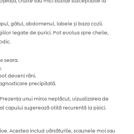
șeață, cruste sau mici bubițe susceptibile la
ul, gâtul, abdomenul, labele și baza cozii.
ilor legate de purici. Pot evolua spre chelie,
odic.
s seara.
.
 pot deveni răni.
iagnosticare precipitată.
. Prezența unui miros neplăcut, vizualizarea de
al capului sugerează otită recurentă la pisici.
.
ve. Acestea includ vărsăturile, scaunele moi sau