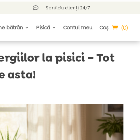
Serviciu clienți 24/7

(0)
ne bătrân
Pisică
Contul meu
Coș
giilor la pisici – Tot
e asta!