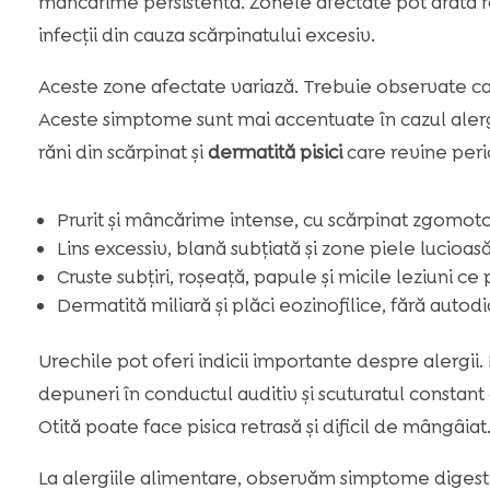
mâncărime persistentă. Zonele afectate pot arăta ro
infecții din cauza scărpinatului excesiv.
Aceste zone afectate variază. Trebuie observate cap
Aceste simptome sunt mai accentuate în cazul alergi
răni din scărpinat și
dermatită pisici
care revine peri
Prurit și mâncărime intense, cu scărpinat zgomoto
Lins excessiv, blană subțiată și zone piele lucioasă
Cruste subțiri, roșeață, papule și micile leziuni ce
Dermatită miliară și plăci eozinofilice, fără autod
Urechile pot oferi indicii importante despre alergii
depuneri în conductul auditiv și scuturatul constant 
Otită poate face pisica retrasă și dificil de mângâiat
La alergiile alimentare, observăm simptome digesti