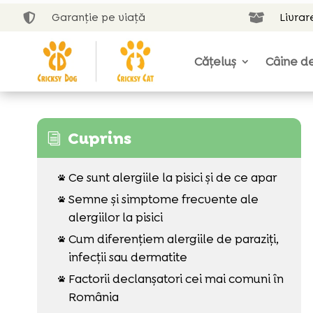
Garanție pe viață
Livrar


Cățeluș
Câine de
Cuprins
i
Ce sunt alergiile la pisici și de ce apar

Semne și simptome frecvente ale

alergiilor la pisici
Cum diferențiem alergiile de paraziți,

infecții sau dermatite
Factorii declanșatori cei mai comuni în

România