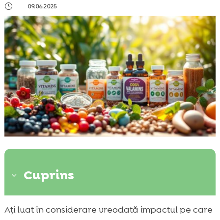
}
09.06.2025
Cuprins
3
Introducere în lumea vitaminelor pentru
Ați luat în considerare vreodată impactul pe care
