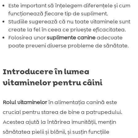
o abordare holistică
Este important să înțelegem diferențele și cum
funcționează fiecare tip de supliment.
Sfaturi pentru alegerea suplimentelor

Studiile sugerează că nu toate vitaminele sunt
potrivite pentru câinele vostru
create la fel în ceea ce privește eficacitatea.
Cum să recunoaștem vitaminele de calitate

Folosirea unor
suplimente canine
adecvate
pentru câini?
poate preveni diverse probleme de sănătate.
Concluzie

FAQ

Introducere în lumea
vitaminelor pentru câini
Rolul vitaminelor
în alimentația canină este
crucial pentru starea de bine a patrupedului.
Acestea ajută la întărirea imunității, mențin
sănătatea pielii și blănii, și susțin funcțiile