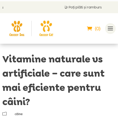
🤝
Poți plăti și ramburs
(0)
Vitamine naturale vs
artificiale – care sunt
mai eficiente pentru
câini?
m
câine