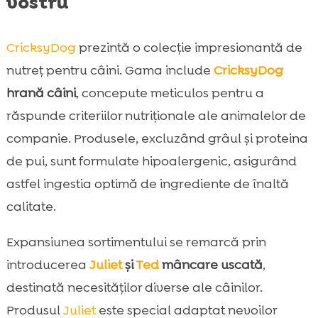
vostru
CricksyDog
prezintă o colecție impresionantă de
nutreț pentru câini. Gama include
CricksyDog
hrană câini
, concepute meticulos pentru a
răspunde criteriilor nutriționale ale animalelor de
companie. Produsele, excluzând grâul și proteina
de pui, sunt formulate hipoalergenic, asigurând
astfel ingestia optimă de ingrediente de înaltă
calitate.
Expansiunea sortimentului se remarcă prin
introducerea
Juliet
și
Ted
mâncare uscată
,
destinată necesităților diverse ale câinilor.
Produsul
Juliet
este special adaptat nevoilor