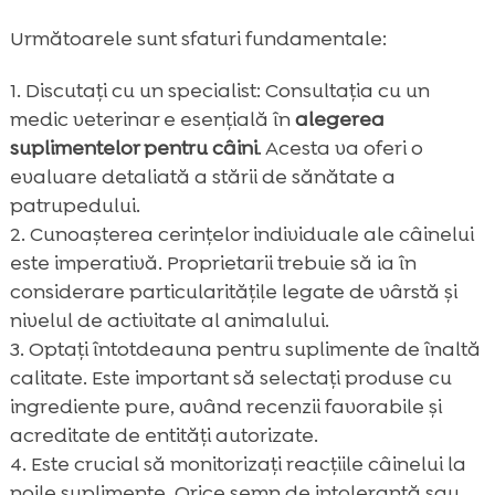
Următoarele sunt sfaturi fundamentale:
Discutați cu un specialist: Consultația cu un
medic veterinar e esențială în
alegerea
suplimentelor pentru câini
. Acesta va oferi o
evaluare detaliată a stării de sănătate a
patrupedului.
Cunoașterea cerințelor individuale ale câinelui
este imperativă. Proprietarii trebuie să ia în
considerare particularitățile legate de vârstă și
nivelul de activitate al animalului.
Optați întotdeauna pentru suplimente de înaltă
calitate. Este important să selectați produse cu
ingrediente pure, având recenzii favorabile și
acreditate de entități autorizate.
Este crucial să monitorizați reacțiile câinelui la
noile suplimente. Orice semn de intoleranță sau