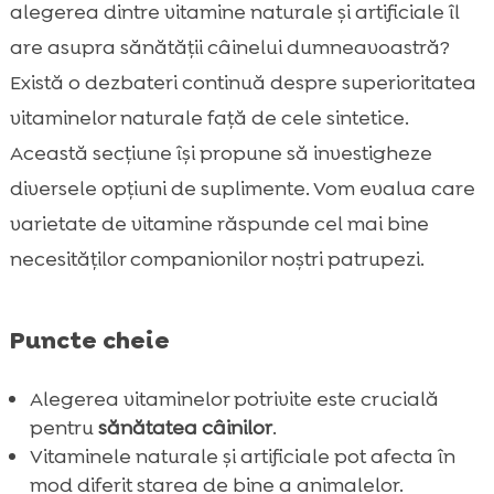
câini
alegerea dintre vitamine naturale și artificiale îl
Vitamine naturale: ce sunt și cum

are asupra sănătății câinelui dumneavoastră?
funcționează?
Există o dezbateri continuă despre superioritatea
Vitamine artificiale: ce sunt și cum se

vitaminelor naturale față de cele sintetice.
produc?
Această secțiune își propune să investigheze
Comparația între vitaminele naturale și

diversele opțiuni de suplimente. Vom evalua care
artificiale
varietate de vitamine răspunde cel mai bine
Importanța vitaminelor în dieta câinilor

necesităților companionilor noștri patrupezi.
Vitamine naturale vs artificiale pentru câini

Ce spun studiile științifice despre vitaminele

pentru câini?
Puncte cheie
Suplimentele vitaminice pentru câini: o

necesitate sau o opțiune?
Alegerea vitaminelor potrivite este crucială
CricksyDog: O alegere excelentă pentru
pentru
sănătatea câinilor
.

sănătatea câinelui vostru
Vitaminele naturale și artificiale pot afecta în
Alimente naturale vs suplimente vitaminice:
mod diferit starea de bine a animalelor.
