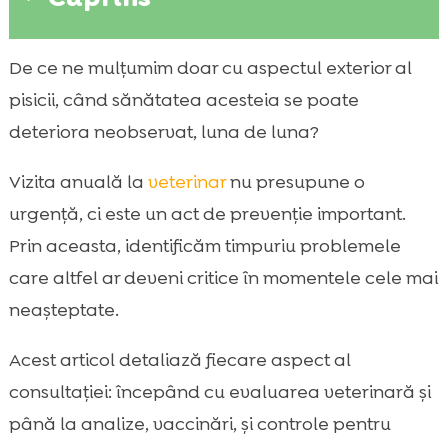
De ce contează controlul anual pentru
De ce ne mulțumim doar cu aspectul exterior al

sănătatea pisicii noastre
pisicii, când sănătatea acesteia se poate
Cât de des mergem la veterinar în funcție

deteriora neobservat, luna de luna?
de vârstă și stil de viață
vizita veterinară anuală a pisicii: ce include,
Vizita anuală la
veterinar
nu presupune o

pas cu pas
urgență, ci este un act de prevenție important.
Semnele care ne spun că nu e bine să

Prin aceasta, identificăm timpuriu problemele
așteptăm controlul de rutină
care altfel ar deveni critice în momentele cele mai
Examinarea fizică: ochi, urechi, dinți, inimă,

neașteptate.
piele și blană
Analize recomandate: sânge, urină, fecale

Acest articol detaliază fiecare aspect al
și ce ne arată ele
consultației: începând cu evaluarea veterinară și
Vaccinări în România: schema anuală și

până la analize, vaccinări, și controle pentru
rapelurile importante