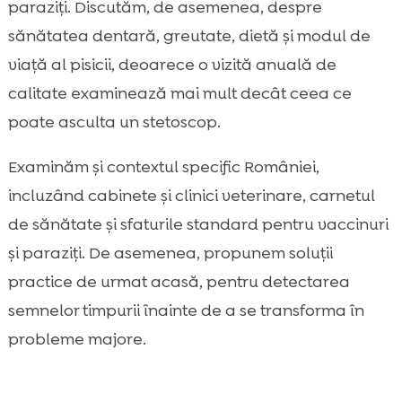
paraziți. Discutăm, de asemenea, despre
Deparazitarea internă și externă: calendar,

sănătatea dentară, greutate, dietă și modul de
produse și greșeli comune
viață al pisicii, deoarece o vizită anuală de
Îngrijirea dentară: tartru, gingivită și când e

nevoie de detartraj
calitate examinează mai mult decât ceea ce
Nutriție și greutate: cum ajustăm hrana pe
poate asculta un stetoscop.

baza recomandărilor medicului
Examinăm și contextul specific României,
CricksyCat în alimentația de zi cu zi: opțiuni

hipoalergenice și beneficii practice
incluzând cabinete și clinici veterinare, carnetul
Litierea și igiena: cum ne ajută Purrfect Life
de sănătate și sfaturile standard pentru vaccinuri

să monitorizăm sănătatea pisicii
și paraziți. De asemenea, propunem soluții
Cum ne pregătim pentru vizită: transport,

practice de urmat acasă, pentru detectarea
documente, întrebări și reducerea stresului
semnelor timpurii înainte de a se transforma în
Concluzie

probleme majore.
FAQ
