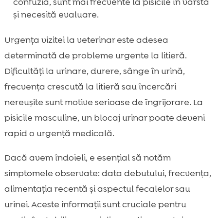
confuzia, sunt mai frecvente la pisicile în vârstă
și necesită evaluare.
Urgența vizitei la veterinar este adesea
determinată de probleme urgente la litieră.
Dificultăți la urinare, durere, sânge în urină,
frecvența crescută la litieră sau încercări
nereușite sunt motive serioase de îngrijorare. La
pisicile masculine, un blocaj urinar poate deveni
rapid o urgență medicală.
Dacă avem îndoieli, e esențial să notăm
simptomele observate: data debutului, frecvența,
alimentația recentă și aspectul fecalelor sau
urinei. Aceste informații sunt cruciale pentru