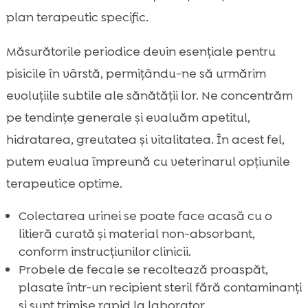
plan terapeutic specific.
Măsurătorile periodice devin esențiale pentru
pisicile în vârstă, permițându-ne să urmărim
evoluțiile subtile ale sănătății lor. Ne concentrăm
pe tendințe generale și evaluăm apetitul,
hidratarea, greutatea și vitalitatea. În acest fel,
putem evalua împreună cu veterinarul opțiunile
terapeutice optime.
Colectarea urinei se poate face acasă cu o
litieră curată și material non-absorbant,
conform instrucțiunilor clinicii.
Probele de fecale se recoltează proaspăt,
plasate într-un recipient steril fără contaminanți
și sunt trimise rapid la laborator.