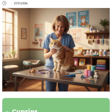
}
27.01.2026
Cuprins
3