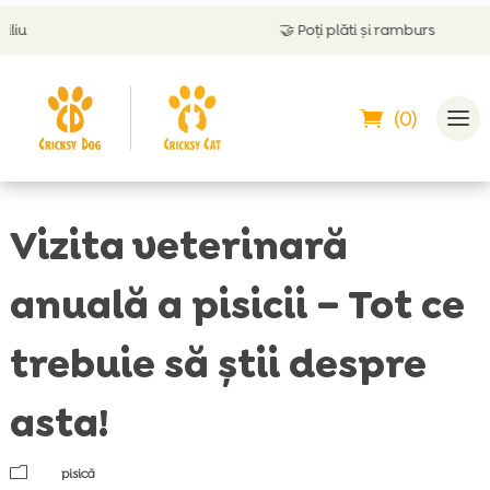
🤝
Poți plăti și ramburs
(0)
Vizita veterinară
anuală a pisicii – Tot ce
trebuie să știi despre
asta!
m
pisică