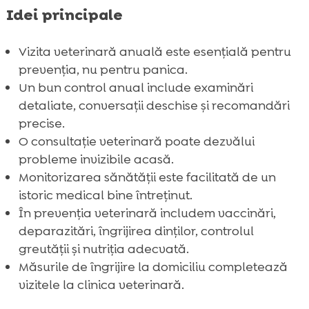
Idei principale
Vizita veterinară anuală este esențială pentru
prevenția, nu pentru panica.
Un bun control anual include examinări
detaliate, conversații deschise și recomandări
precise.
O consultație veterinară poate dezvălui
probleme invizibile acasă.
Monitorizarea sănătății este facilitată de un
istoric medical bine întreținut.
În prevenția veterinară includem vaccinări,
deparazitări, îngrijirea dinților, controlul
greutății și nutriția adecvată.
Măsurile de îngrijire la domiciliu completează
vizitele la clinica veterinară.