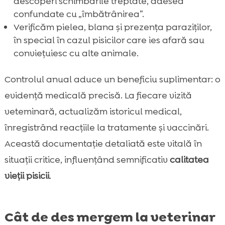
descoperi schimbările treptate, adesea
confundate cu „îmbătrânirea”.
Verificăm pielea, blana și prezența paraziților,
în special în cazul pisicilor care ies afară sau
conviețuiesc cu alte animale.
Controlul anual aduce un beneficiu suplimentar: o
evidență medicală precisă. La fiecare vizită
veteminară, actualizăm istoricul medical,
înregistrând reacțiile la tratamente și vaccinări.
Această documentație detaliată este vitală în
situații critice, influențând semnificativ
calitatea
vieții pisicii
.
Cât de des mergem la veterinar