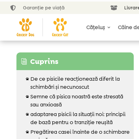
Garanție pe viață
Livrar


Cățeluș
Câine de
Cuprins
i
De ce pisicile reacționează diferit la

schimbări și necunoscut
Semne că pisica noastră este stresată

sau anxioasă
adaptarea pisicii la situații noi: principii

de bază pentru o tranziție reușită
Pregătirea casei înainte de o schimbare
