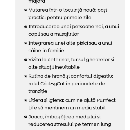
majoră
Mutarea într-o locuință nouă: pași

practici pentru primele zile
Introducerea unei persoane noi, a unui

copil sau a musafirilor
Integrarea unei alte pisici sau a unui

câine în familie
Vizita la veterinar, tunsul ghearelor și

alte situații inevitabile
Rutina de hrană și confortul digestiv:

rolul CricksyCat în perioadele de
tranziție
Litiera și igiena: cum ne ajută Purrfect

Life să menținem un mediu stabil
Joaca, îmbogățirea mediului și

reducerea stresului pe termen lung