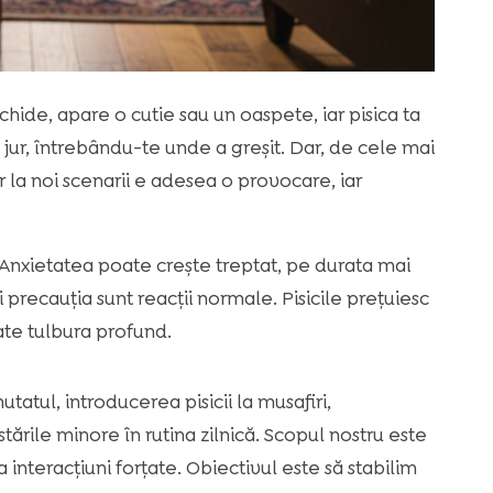
ide, apare o cutie sau un oaspete, iar pisica ta
n jur, întrebându-te unde a greșit. Dar, de cele mai
or la noi scenarii e adesea o provocare, iar
. Anxietatea poate crește treptat, pe durata mai
i precauția sunt reacții normale. Pisicile prețuiesc
oate tulbura profund.
atul, introducerea pisicii la musafiri,
stările minore în rutina zilnică. Scopul nostru este
 interacțiuni forțate. Obiectivul este să stabilim