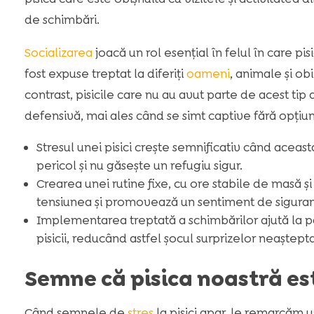
de schimbări.
Socializarea
joacă un rol esențial în felul în care pi
fost expuse treptat la diferiți
oameni
, animale și ob
contrast, pisicile care nu au avut parte de acest tip
defensivă, mai ales când se simt captive fără opțiun
Stresul unei pisici crește semnificativ când aceas
pericol și nu găsește un refugiu sigur.
Crearea unei rutine fixe, cu ore stabile de masă ș
tensiunea și promovează un sentiment de siguran
Implementarea treptată a schimbărilor ajută la păs
pisicii, reducând astfel șocul surprizelor neaștept
Semne că pisica noastră es
Când semnele de
stres
la pisici apar, le remarcăm 