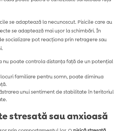
sicile se adaptează la necunoscut. Pisicile care au
iecte se adaptează mai ușor la schimbări. În
 de socializare pot reacționa prin retragere sau
i.
ta nu poate controla distanța față de un potențial
i locuri familiare pentru somn, poate diminua
ță.
trarea unui sentiment de stabilitate în teritoriul
ate.
te stresată sau anxioasă
ușor prin comportamentul lor. O
pisică stresată