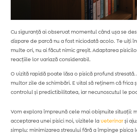
Cu siguranță ai observat momentul când ușa se desch
dispare de parcă nu a fost niciodată acolo. Te uiți î
multe ori, nu ai făcut nimic greșit. Adaptarea pisicil
reacțiile lor variază considerabil.
O vizită rapidă poate lăsa o pisică profund stresată
multor zile de schimbări. E vital să reținem că frica ș
controlul și predictibilitatea, iar necunoscutul le p
Vom explora împreună cele mai obișnuite situații: mut
acceptarea unei pisici noi, vizitele la
veterinar
și aju
simplu: minimizarea stresului fără a împinge pisica la