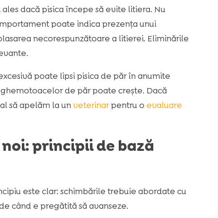
ales dacă pisica începe să evite litiera. Nu
comportament poate indica prezența unui
plasarea necorespunzătoare a litierei. Eliminările
evante.
a excesivă poate lipsi pisica de păr în anumite
ia ghemotoacelor de păr poate crește. Dacă
ial să apelăm la un
veterinar
pentru o
evaluare
 noi: principii de bază
cipiu este clar: schimbările trebuie abordate cu
ide când e pregătită să avanseze.