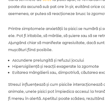
poate sta ascunsă sub pat ore în șir, evitând orice 
asemenea, ar putea să reacționeze brusc la zgomote
Printre simptomele anxietății la pisici se numără și
ele. Pot fi iritabile, să mârâie, să șuiere sau să se 
Ajungând chiar să manifeste agresivitate, dacă sunt f
mușcături fiind posibile.
Ascundere prelungită și refuzul jocului
Hipervigilență și reacții exagerate la zgomote
Evitarea mângâierii sau, dimpotrivă, căutarea exc
Stresul influențează și cum pisicile interacționează 
animale, unele pisici pot împiedica accesul la hrană
fi mereu în alertă. Apetitul poate scădea, rezultân