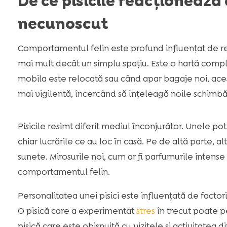
De ce pisicile reacționează 
necunoscut
Comportamentul felin este profund influențat de rep
mai mult decât un simplu spațiu. Este o hartă comple
mobila este relocată sau când apar bagaje noi, acest
mai vigilentă, încercând să înțeleagă noile schimbăr
Pisicile resimt diferit mediul înconjurător. Unele p
chiar lucrările ce au loc în casă. Pe de altă parte, a
sunete. Mirosurile noi, cum ar fi parfumurile intense
comportamentul felin.
Personalitatea unei pisici este influențată de facto
O pisică care a experimentat
stres
în trecut poate p
pisică care este obișnuită cu vizitele și activitatea 