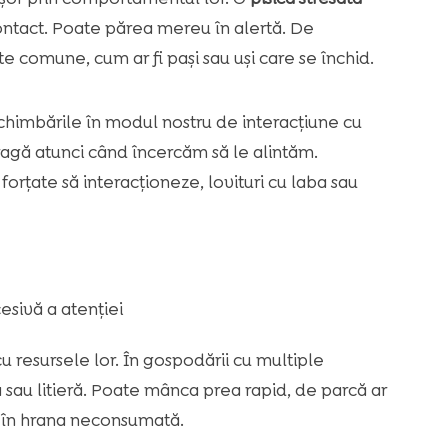
contact. Poate părea mereu în alertă. De
 comune, cum ar fi pași sau uși care se închid.
 schimbările în modul nostru de interacțiune cu
retragă atunci când încercăm să le alintăm.
orțate să interacționeze, lovituri cu laba sau
esivă a atenției
cu resursele lor. În gospodării cu multiple
 sau litieră. Poate mânca prea rapid, de parcă ar
d în hrana neconsumată.