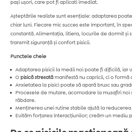
pași ușori, care pot fi aplicati imediat.
Așteptările realiste sunt esențiale: adaptarea poat
chiar luni. Fiecare mic succes este important, în spe
constantă. Alimentația, litiera, locurile de dormit și
transmit siguranță și confort pisicii.
Punctele cheie
Adaptarea pisicii la medii noi poate fi dificilă, iar
O
pisică stresată
manifestă nu capricii, ci o formă 
Anxietatea la pisici poate să apară brusc sau gradu
Procesele de mutare, acomodare la musafiri noi ș
răbdare.
Menținerea unei rutine stabile ajută la reducerea s
Evităm forțarea interacțiunilor; creăm un mediu pre