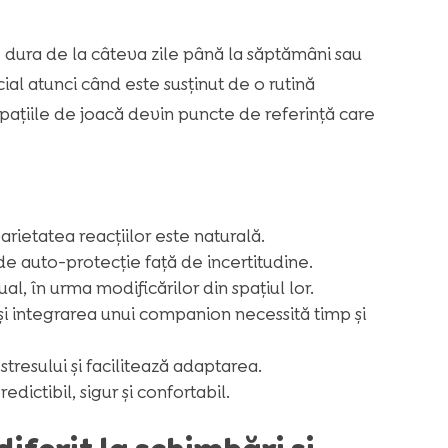
e dura de la câteva zile până la săptămâni sau
cial atunci când este susținut de o rutină
 spațiile de joacă devin puncte de referință care
 varietatea reacțiilor este naturală.
de auto-protecție față de incertitudine.
al, în urma modificărilor din spațiul lor.
i integrarea unui companion necessită timp și
tresului și facilitează adaptarea.
dictibil, sigur și confortabil.