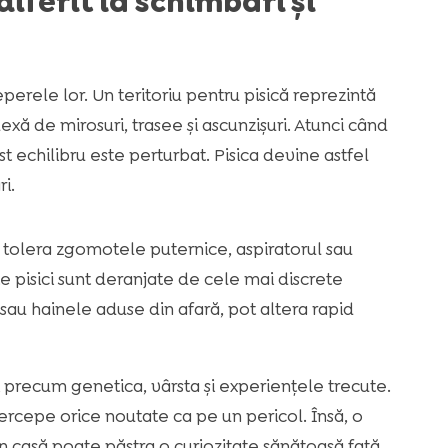
diferit la schimbări și
erele lor. Un teritoriu pentru pisică reprezintă
xă de mirosuri, trasee și ascunzișuri. Atunci când
 echilibru este perturbat. Pisica devine astfel
i.
ot tolera zgomotele puternice, aspiratorul sau
lte pisici sunt deranjate de cele mai discrete
 sau hainele aduse din afară, pot altera rapid
ri precum genetica, vârsta și experiențele trecute.
ercepe orice noutate ca pe un pericol. Însă, o
din casă poate păstra o curiozitate sănătoasă față