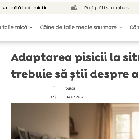
e gratuită la domiciliu
Poți plăti și ramburs

 talie mică
Câine de talie medie sau mare
Câi
Adaptarea pisicii la sit
trebuie să știi despre a
m
pisică
}
04.02.2026