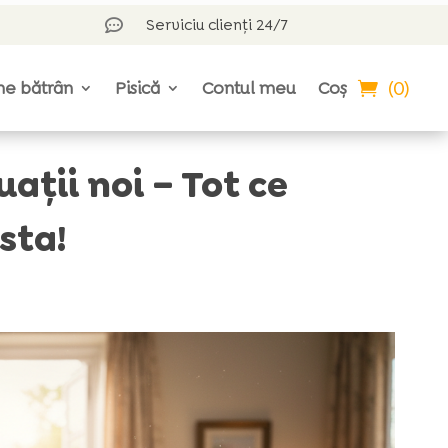
Serviciu clienți 24/7

(0)
ne bătrân
Pisică
Contul meu
Coș
uații noi – Tot ce
sta!