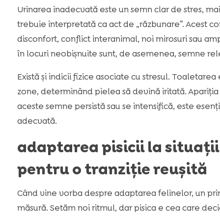
Urinarea inadecvată este un semn clar de stres, mai 
trebuie interpretată ca act de „răzbunare”. Acest 
disconfort, conflict interanimal, noi mirosuri sau am
în locuri neobișnuite sunt, de asemenea, semne rel
Există și indicii fizice asociate cu stresul. Toaletare
zone, determinând pielea să devină iritată. Apariț
aceste semne persistă sau se intensifică, este esenț
adecvată.
adaptarea pisicii la situații
pentru o tranziție reușită
Când vine vorba despre adaptarea felinelor, un prin
măsură. Setăm noi ritmul, dar pisica e cea care dec