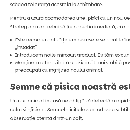
scădea toleranța acesteia la schimbare.
Pentru a ușura acomodarea unei pisici cu un nou venit
Strategia nu ar trebui să fie corecția imediată, ci 
Este recomendat să ținem resursele separat la înce
„invadat”.
Introducem noile mirosuri gradual. Evităm expune
Menținem rutina zilnică a pisicii cât mai stabilă po
preocupați cu îngrijirea noului animal.
Semne că pisica noastră es
Un nou animal în casă ne obligă să detectăm rapi
calm și eficient. Semnele inițiale sunt adesea subti
observație atentă dintr-un colț.