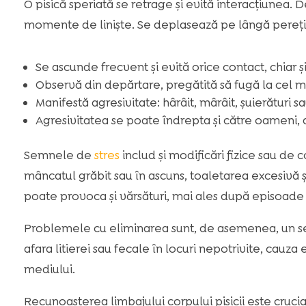
O pisică speriată se retrage și evită interacțiunea. 
momente de liniște. Se deplasează pe lângă pereți 
Se ascunde frecvent și evită orice contact, chiar ș
Observă din depărtare, pregătită să fugă la cel m
Manifestă agresivitate: hârâit, mârâit, șuierături sa
Agresivitatea se poate îndrepta și către oameni, 
Semnele de
stres
includ și modificări fizice sau d
mâncatul grăbit sau în ascuns, toaletarea excesivă ș
poate provoca și vărsături, mai ales după episoade 
Problemele cu eliminarea sunt, de asemenea, un s
afara litierei sau fecale în locuri nepotrivite, cau
mediului.
Recunoașterea limbajului corpului pisicii este cruc