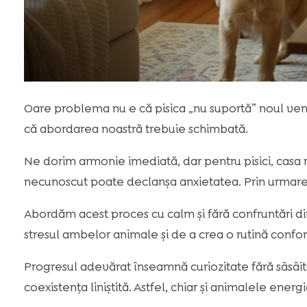
Oare problema nu e că pisica „nu suportă” noul veni
că abordarea noastră trebuie schimbată.
Ne dorim armonie imediată, dar pentru pisici, casa r
necunoscut poate declanșa anxietatea. Prin urmare,
Abordăm acest proces cu calm și fără confruntări di
stresul ambelor animale și de a crea o rutină confor
Progresul adevărat înseamnă curiozitate fără sâsâituri
coexistența liniștită. Astfel, chiar și animalele en