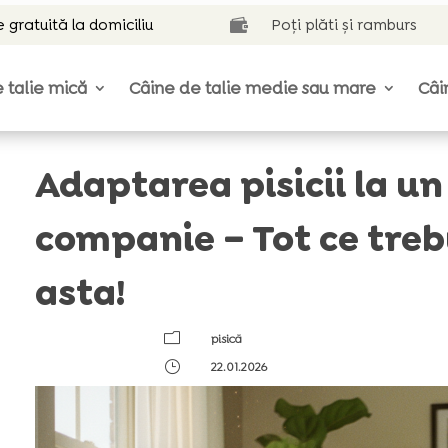
e gratuită la domiciliu
Poți plăti și ramburs

 talie mică
Câine de talie medie sau mare
Câi
Adaptarea pisicii la u
companie – Tot ce trebu
asta!
m
pisică
}
22.01.2026