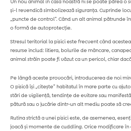
Un nou animal în casa noastră ni se poate părea o si
și-l revendică simbolizează siguranța. Cuprinde locur
„puncte de control”. Când un alt animal pătrunde în a
o formă de autoprotecție.
Stresul teritorial la pisici este frecvent când acest
resurse includ: litiera, bolurile de mâncare, canapea
animal străin poate fi văzut ca un pericol, chiar dac
Pe lângă aceste provocări, introducerea de noi miro
O pisică își „citește” habitatul în mare parte cu aj
stări de vigilență, tendințe de evitare sau manifestă
pătură sau o jucărie dintr-un alt mediu poate să cre
Rutina strictă a unei pisici este, de asemenea, esen
joacă și momente de cuddling. Orice modificare în ac