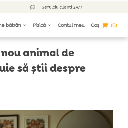
Serviciu clienți 24/7

(0)
ne bătrân
Pisică
Contul meu
Coș
n nou animal de
ie să știi despre