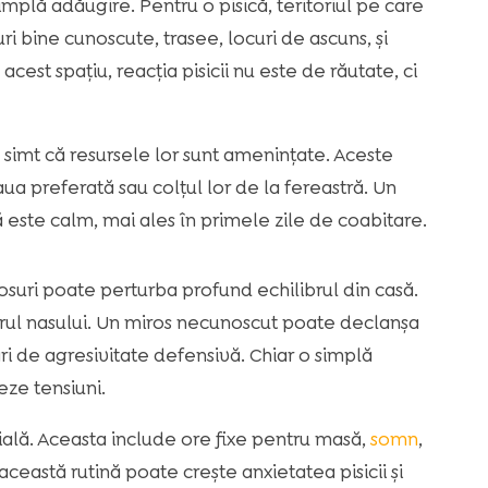
mplă adăugire. Pentru o pisică, teritoriul pe care
i bine cunoscute, trasee, locuri de ascuns, și
cest spațiu, reacția pisicii nu este de răutate, ci
ea simt că resursele lor sunt amenințate. Aceste
ua preferată sau colțul lor de la fereastră. Un
ă este calm, mai ales în primele zile de coabitare.
suri poate perturba profund echilibrul din casă.
utorul nasului. Un miros necunoscut poate declanșa
ri de agresivitate defensivă. Chiar o simplă
eze tensiuni.
țială. Aceasta include ore fixe pentru masă,
somn
,
eastă rutină poate crește anxietatea pisicii și