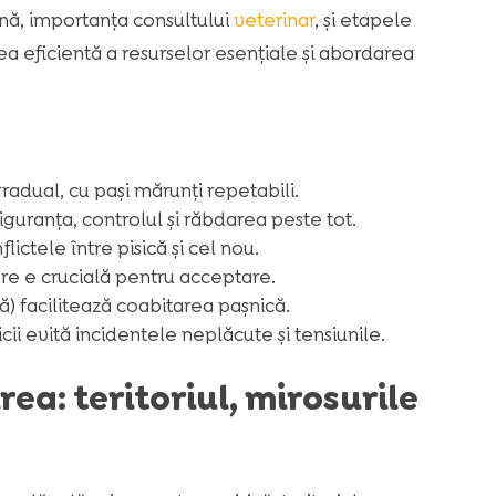
ină, importanța consultului
veterinar
, și etapele
ea eficientă a resurselor esențiale și abordarea
radual, cu pași mărunți repetabili.
guranța, controlul și răbdarea peste tot.
ctele între pisică și cel nou.
re e crucială pentru acceptare.
ă) facilitează coabitarea pașnică.
cii evită incidentele neplăcute și tensiunile.
rea: teritoriul, mirosurile