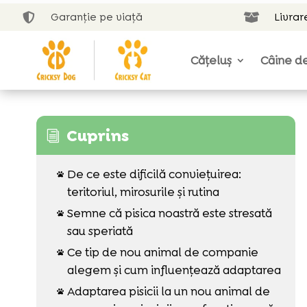
Garanție pe viață
Livrar


Cățeluș
Câine de
Cuprins
i
De ce este dificilă conviețuirea:

teritoriul, mirosurile și rutina
Semne că pisica noastră este stresată

sau speriată
Ce tip de nou animal de companie

alegem și cum influențează adaptarea
Adaptarea pisicii la un nou animal de
