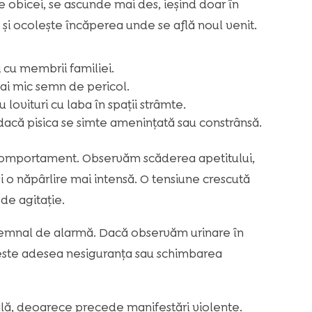
De obicei, se ascunde mai des, ieșind doar în
și ocolește încăperea unde se află noul venit.
i cu membrii familiei.
ai mic semn de pericol.
u lovituri cu laba în spații strâmte.
dacă pisica se simte amenințată sau constrânsă.
e comportament. Observăm scăderea apetitului,
i o năpârlire mai intensă. O tensiune crescută
de agitație.
emnal de alarmă. Dacă observăm urinare în
za este adesea nesiguranța sau schimbarea
ială, deoarece precede manifestări violente.