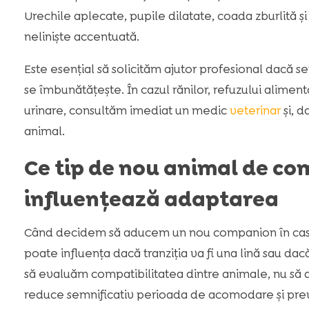
Urechile aplecate, pupile dilatate, coada zburlită și 
neliniște accentuată.
Este esențial să solicităm ajutor profesional dacă se
se îmbunătățește. În cazul rănilor, refuzului alimen
urinare, consultăm imediat un medic
veterinar
și, d
animal.
Ce tip de nou animal de c
influențează adaptarea
Când decidem să aducem un nou companion în casă,
poate influența dacă tranziția va fi una lină sau da
să evaluăm compatibilitatea dintre animale, nu să
reduce semnificativ perioada de acomodare și prev