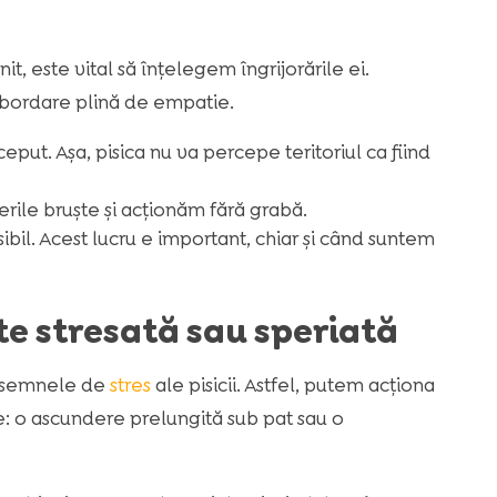
, este vital să înțelegem îngrijorările ei.
o abordare plină de empatie.
put. Așa, pisica nu va percepe teritoriul ca fiind
rile bruște și acționăm fără grabă.
sibil. Acest lucru e important, chiar și când suntem
te stresată sau speriată
d semnele de
stres
ale pisicii. Astfel, putem acționa
le: o ascundere prelungită sub pat sau o