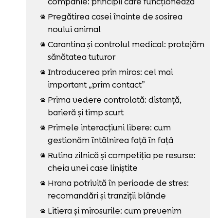
companie: principii care funcționează
Pregătirea casei înainte de sosirea

noului animal
Carantina și controlul medical: protejăm

sănătatea tuturor
Introducerea prin miros: cel mai

important „prim contact”
Prima vedere controlată: distanță,

barieră și timp scurt
Primele interacțiuni libere: cum

gestionăm întâlnirea față în față
Rutina zilnică și competiția pe resurse:

cheia unei case liniștite
Hrana potrivită în perioade de stres:

recomandări și tranziții blânde
Litiera și mirosurile: cum prevenim
