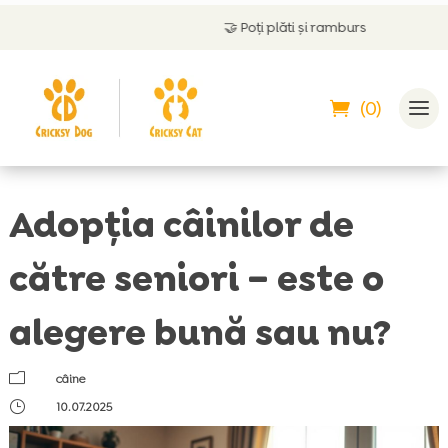
🤝
Poți plăti și ramburs
(0)
Adopția câinilor de
către seniori – este o
alegere bună sau nu?
m
câine
}
10.07.2025