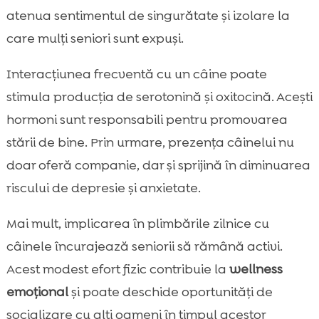
atenua sentimentul de singurătate și izolare la
care mulți seniori sunt expuși.
Interacțiunea frecventă cu un câine poate
stimula producția de serotonină și oxitocină. Acești
hormoni sunt responsabili pentru promovarea
stării de bine. Prin urmare, prezența câinelui nu
doar oferă companie, dar și sprijină în diminuarea
riscului de depresie și anxietate.
Mai mult, implicarea în plimbările zilnice cu
câinele încurajează seniorii să rămână activi.
Acest modest efort fizic contribuie la
wellness
emoțional
și poate deschide oportunități de
socializare cu alți oameni în timpul acestor