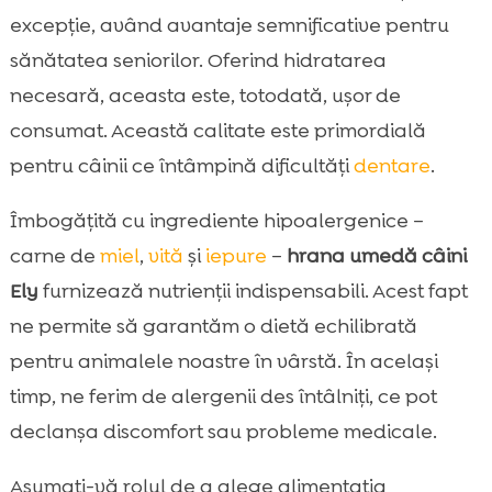
excepție, având avantaje semnificative pentru
sănătatea seniorilor. Oferind hidratarea
necesară, aceasta este, totodată, ușor de
consumat. Această calitate este primordială
pentru câinii ce întâmpină dificultăți
dentare
.
Îmbogățită cu ingrediente hipoalergenice –
carne de
miel
,
vită
și
iepure
–
hrana umedă câini
Ely
furnizează nutrienții indispensabili. Acest fapt
ne permite să garantăm o dietă echilibrată
pentru animalele noastre în vârstă. În același
timp, ne ferim de alergenii des întâlniți, ce pot
declanșa discomfort sau probleme medicale.
Asumați-vă rolul de a alege alimentația