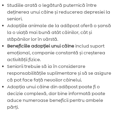
Studiile arată o legătură puternică între
seniori
deținerea unui câine și reducerea depresiei la
Suportul comunitar pentru seniorii cu câini

seniori.
din adăposturi
Adopțiile animale de la adăpost oferă o șansă
Concluzie

la o viață mai bună atât câinilor, cât și
FAQ

stăpânilor lor în vârstă.
Beneficiile adopției unui câine
includ suport
emoțional, companie constantă și creșterea
activității fizice.
Seniorii trebuie să ia în considerare
responsabilitățile suplimentare și să se asigure
că pot face față nevoilor câinelui.
Adopția unui câine din adăpost poate fi o
decizie complexă, dar bine informată poate
aduce numeroase beneficii pentru ambele
părți.