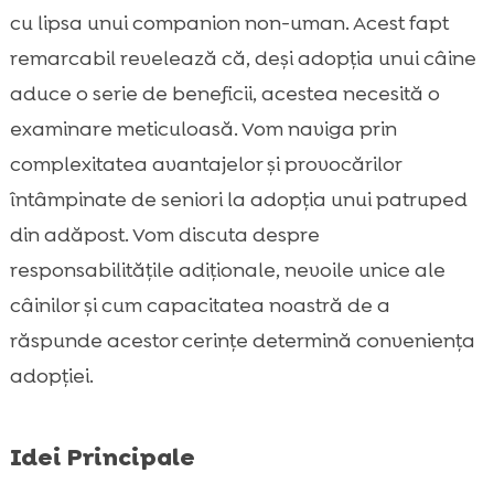
stăpân în vârstă?
cu lipsa unui companion non-uman. Acest fapt
Considerații legate de sănătate și vârstă

remarcabil revelează că, deși adopția unui câine
Beneficii emoționale ale adopției unui câine

aduce o serie de beneficii, acestea necesită o
pentru seniori
examinare meticuloasă. Vom naviga prin
Provocări comune pe care seniorii le pot

complexitatea avantajelor și provocărilor
întâlni având un câine
întâmpinate de seniori la adopția unui patruped
Stăpân în vârstă câine din adăpost: cum să

alegem corect?
din adăpost. Vom discuta despre
Sfaturi pentru o tranziție ușoară a câinelui
responsabilitățile adiționale, nevoile unice ale

adoptat
câinilor și cum capacitatea noastră de a
Importanța alegerii hranei potrivite pentru

răspunde acestor cerințe determină conveniența
câine
adopției.
Alegerea hranei umede potrivite pentru

seniorii cu câini
Îngrijirea dentară a câinilor seniorilor
Idei Principale

Activități potrivite pentru câinii adoptați de
