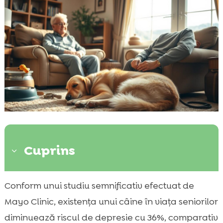
Cuprins
3
De ce ar fi o idee bună pentru seniori să
Conform unui studiu semnificativ efectuat de

adopte un câine?
Mayo Clinic, existența unui câine în viața seniorilor
Ce tip de câine este potrivit pentru un

diminuează riscul de depresie cu 36%, comparativ