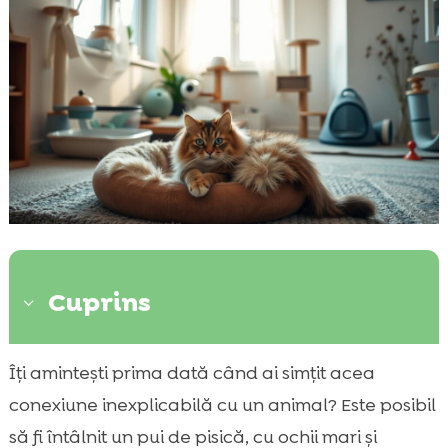
Cuprins
3
Ce este adopția temporară a pisicilor?
Îți amintești prima dată când ai simțit acea

Beneficiile pentru pisici
conexiune inexplicabilă cu un animal? Este posibil

Beneficiile pentru gazdă
să fi întâlnit un pui de pisică, cu ochii mari și
