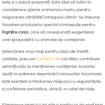
este și o pisică prezentă. Este vital să luăm în
considerare igiena animalului nostru pentru
asigurarea sănătății întregului cămin. Se impune
folosirea produselor special concepute pentru
îngrijire casa
, care să corespundă exigențelor
unei gospodării cu animale de companie.
Selectarea unui nisip pentru pisici de înaltă
calitate, precum
Purrfect Life
cat litter, contribuie
semnificativ la menținerea curățeniei. Aceasta
ajută la evitarea diseminării mirosurilor incomode.
Este esențial schimbarea nisipului cu regularitate
și curățarea periodica, zilnică, a cutiei de nisip.
Eliminarea stratului de păr și particule de praf prin