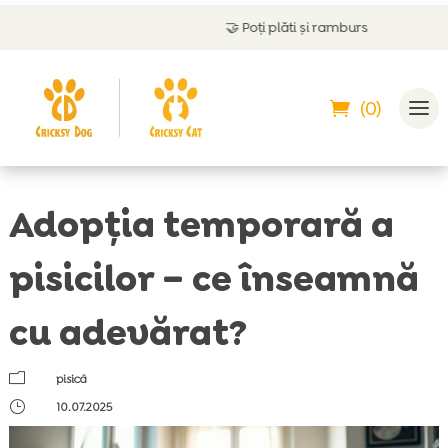
🤝
Poți plăti și ramburs
(0)
Adopția temporară a
pisicilor – ce înseamnă
cu adevărat?
m
pisică
}
10.07.2025