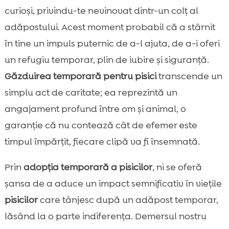
Responsabilitățile gazdelor temporare
curioși, privindu-te nevinovat dintr-un colț al

Cum să devii gazdă temporară pentru pisici
adăpostului. Acest moment probabil că a stârnit

Perioada de acomodare și integrare
în tine un impuls puternic de a-l ajuta, de a-i oferi

Îngrijirea zilnică a pisicii temporare
un refugiu temporar, plin de iubire și siguranță.

Sprijinirea pisicilor cu nevoi speciale

Găzduirea temporară pentru pisici
transcende un
Găzduire temporară pentru pisici – ce

simplu act de caritate; ea reprezintă un
înseamnă cu adevărat?
angajament profund între om și animal, o
Produsele necesare pentru îngrijirea

garanție că nu contează cât de efemer este
optimă
timpul împărțit, fiecare clipă va fi însemnată.
Alimentație sănătoasă pentru pisici

Menținerea unei locuințe curate

Prin
adopția temporară a pisicilor
, ni se oferă
Rolul comunității în adopția temporară

șansa de a aduce un impact semnificativ în viețile
Adopția permanentă – un pas următor?

pisicilor
care tânjesc după un adăpost temporar,
Concluzie

lăsând la o parte indiferența. Demersul nostru
FAQ
