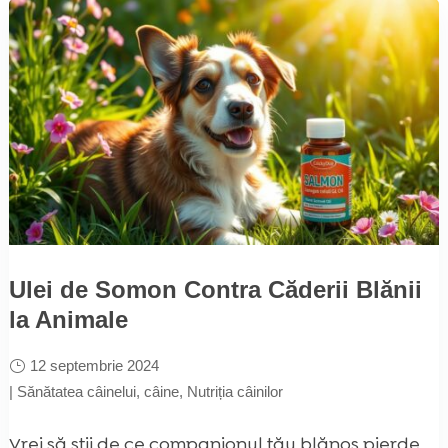
Ulei de Somon Contra Căderii Blănii
la Animale
12 septembrie 2024
|
Sănătatea câinelui
,
câine
,
Nutriția câinilor
Vrei să știi de ce companionul tău blănos pierde