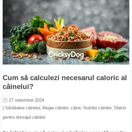
Cum să calculezi necesarul caloric al
câinelui?
27 noiembrie 2024
|
Sănătatea câinelui
,
Alegia câinilor
,
câine
,
Nutriția câinilor
,
Sfaturi
pentru dresajul câinilor