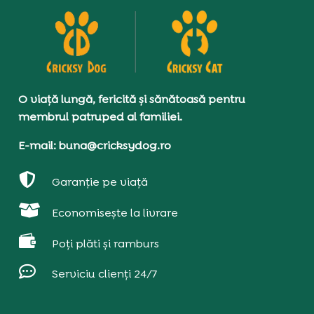
O viață lungă, fericită și sănătoasă pentru
membrul patruped al familiei.
E-mail: buna@cricksydog.ro

Garanție pe viață

Economisește la livrare

Poți plăti și ramburs

Serviciu clienți 24/7