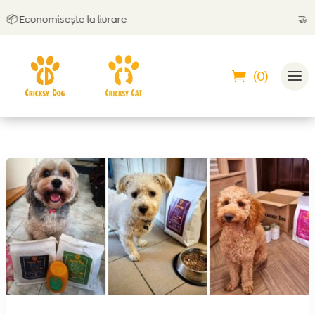
omisește la livrare
🤝
Poți plăti 
(0)