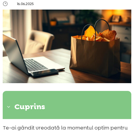
}
16.06.2025
Cuprins
3
De ce e important să alegi momentul
Te-ai gândit vreodată la momentul optim pentru
