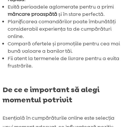
Cum să evite frustrările legate de comenzi

Evită perioadele aglomerate pentru a primi
Importanța verificării recenziilor

mâncare proaspătă
și în stare perfectă.
Atenție la termenele de livrare

Planificarea comandărilor poate îmbunătăți
Aplicatii utile pentru comenzi online

considerabil experiența ta de cumpărături
Avantajele serviciilor cu abonament
online.

Compară ofertele și promoțiile pentru cea mai
Concluzie

bună valoare a banilor tăi.
FAQ

Fii atent la termenele de livrare pentru a evita
frustrările.
De ce e important să alegi
momentul potrivit
Esenţială în cumpărăturile online este selecția