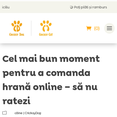
🤝
Poți plăti și ramburs
(0)
Cel mai bun moment
pentru a comanda
hrană online – să nu
ratezi
m
câine
|
CricksyDog