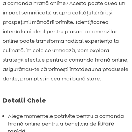
potrivit
a comanda hrană online? Acesta poate avea un
Alege intervalele de timp cu livrări rapide

impact semnificativ asupra calității livrării și
Cum influențează disponibilitatea

prospețimii mâncării primite. Identificarea
produselor
intervalului ideal pentru plasarea comenzilor
Momentul ideal comandă hrană online

online poate transforma radical experiența ta
Ofertă specială și promoții

culinară. În cele ce urmează, vom explora
Comandă anticipată pentru evenimente

strategii efective pentru a comanda hrană online,
speciale
asigurându-te că primești întotdeauna produsele
Impactul asupra mediului

dorite, prompt și în cea mai bună stare.
Cum să optimizezi timpul de livrare

Avantajele comenzii online pentru

animalele de companie
Detalii Cheie
CricksyDog: Alegerea perfectă pentru

câinele tău
Alege momentele potrivite pentru a comanda
Experiența personală cu comanda online
hrană online pentru a beneficia de
livrare

rapidă
.