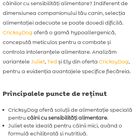
pentru câinele tău sensibil
câinilor cu sensibilități alimentare? Indiferent de
Ce înseamnă hrană pentru câini sensibili?

dimensiunea companionului tău canin, selecția
Avantajele hranei CricksyDog pentru câini

alimentației adecvate se poate dovedi dificilă.
sensibili
CricksyDog
oferă o gamă hypoallergenică,
Juliet – Hrană uscată pentru câini mici

concepută meticulos pentru a combate și
Compararea hranei CricksyDog pentru

controla intoleranțele alimentare. Analizăm
câini sensibili
variantele
Juliet
,
Ted
și Ely din oferta
CricksyDog
,
Ted – Hrană uscată pentru câini medii și

pentru a evidenția avantajele specifice fiecăreia.
mari
Ely – Hrană umedă pentru câini sensibili

Tratamente și recompense CricksyDog
Principalele puncte de reținut

pentru câini sensibili
Suplimentele Twinky pentru câini sensibili
CricksyDog oferă soluții de alimentație specială

Îngrijirea pielii sensibile: Șampoane și
pentru
câini cu sensibilități alimentare
.

balsamuri CricksyDog
Juliet este ideală pentru câinii mici, având o
formulă echilibrată și nutritivă.
Clienții noștri despre CricksyDog
