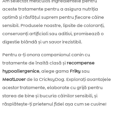
Am selectat meticulos ingredientele pentru
aceste tratamente pentru a asigura nutriția
optimă și răsfățul suprem pentru fiecare câine
sensibil. Produsele noastre, lipsite de coloranți,
conservanți artificiali sau aditivi, promisează o
digestie blândă și un savor irezistibil.
Pentru a-ți onora companionul canin cu
tratamente de înaltă clasă și
recompense
hypoallergenice
, alege gama
Friky
sau
MeatLover
de la CricksyDog. Explorați avantajele
acestor tratamente, elaborate cu grijă pentru
starea de bine și bucuria câinilor sensibili, și
răsplătește-ți prietenul fidel așa cum se cuvine!