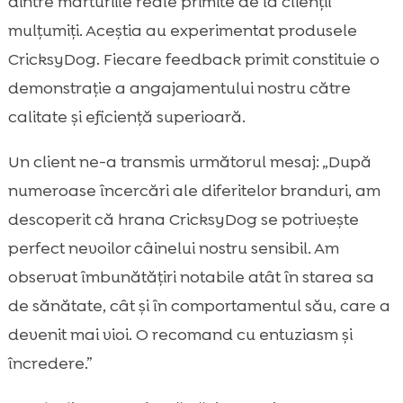
dintre mărturiile reale primite de la clienții
mulțumiți. Aceștia au experimentat produsele
CricksyDog. Fiecare feedback primit constituie o
demonstrație a angajamentului nostru către
calitate și eficiență superioară.
Un client ne-a transmis următorul mesaj: „După
numeroase încercări ale diferitelor branduri, am
descoperit că hrana CricksyDog se potrivește
perfect nevoilor câinelui nostru sensibil. Am
observat îmbunătățiri notabile atât în starea sa
de sănătate, cât și în comportamentul său, care a
devenit mai vioi. O recomand cu entuziasm și
încredere.”