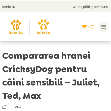
🤝
Poți plăti și ramburs
(0)
Compararea hranei
CricksyDog pentru
câini sensibili – Juliet,
Ted, Max
m
câine