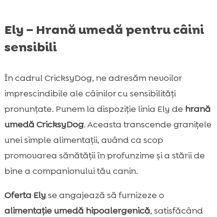
Ely – Hrană umedă pentru câini
sensibili
În cadrul CricksyDog, ne adresăm nevoilor
imprescindibile ale câinilor cu sensibilități
pronunțate. Punem la dispoziție linia Ely de
hrană
umedă CricksyDog
. Aceasta transcende granițele
unei simple alimentații, având ca scop
promovarea sănătății în profunzime și a stării de
bine a companionului tău canin.
Oferta Ely
se angajează să furnizeze o
alimentație umedă hipoalergenică
, satisfăcând