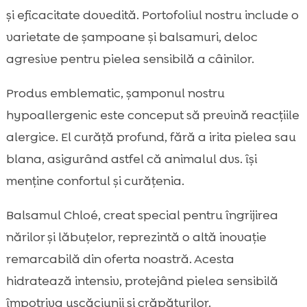
și eficacitate dovedită. Portofoliul nostru include o
varietate de șampoane și balsamuri, deloc
agresive pentru pielea sensibilă a câinilor.
Produs emblematic, șamponul nostru
hypoallergenic este conceput să prevină reacțiile
alergice. El curăță profund, fără a irita pielea sau
blana, asigurând astfel că animalul dvs. își
menține confortul și curățenia.
Balsamul Chloé, creat special pentru îngrijirea
nărilor și lăbuțelor, reprezintă o altă inovație
remarcabilă din oferta noastră. Acesta
hidratează intensiv, protejând pielea sensibilă
împotriva uscăciunii și crăpăturilor.