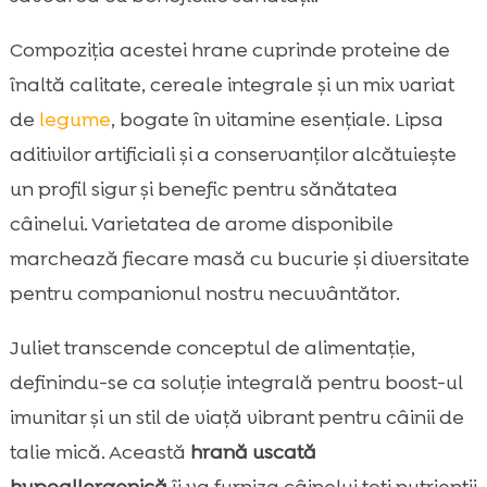
Compoziția acestei hrane cuprinde proteine de
înaltă calitate, cereale integrale și un mix variat
de
legume
, bogate în vitamine esențiale. Lipsa
aditivilor artificiali și a conservanților alcătuiește
un profil sigur și benefic pentru sănătatea
câinelui. Varietatea de arome disponibile
marchează fiecare masă cu bucurie și diversitate
pentru companionul nostru necuvântător.
Juliet transcende conceptul de alimentație,
definindu-se ca soluție integrală pentru boost-ul
imunitar și un stil de viață vibrant pentru câinii de
talie mică. Această
hrană uscată
hypoallergenică
îi va furniza câinelui toți nutrienții