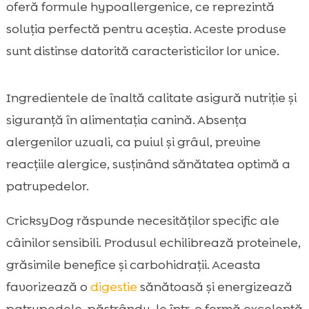
oferă formule hypoallergenice, ce reprezintă
soluția perfectă pentru aceștia. Aceste produse
sunt distinse datorită caracteristicilor lor unice.
Ingredientele de înaltă calitate asigură nutriție și
siguranță în alimentația canină. Absența
alergenilor uzuali, ca puiul și grâul, previne
reacțiile alergice, susținând sănătatea optimă a
patrupedelor.
CricksyDog răspunde necesităților specific ale
câinilor sensibili. Produsul echilibrează proteinele,
grăsimile benefice și carbohidrații. Aceasta
favorizează o
digestie
sănătoasă și energizează
patrupedele, păstrându-le într-o formă excelentă