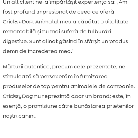
Un alt client ne-a împărtășit experiența sa: „Am
fost profund impresionat de ceea ce oferă
CricksyDog. Animalul meu a căpătat o vitalitate
remarcabilă și nu mai suferă de tulburări
digestive. Sunt alinat găsind în sfârșit un produs
demn de încrederea mea.”
Mărturii autentice, precum cele prezentate, ne
stimulează să perseverăm în furnizarea
produselor de top pentru animalele de companie.
CricksyDog nu reprezintă doar un brand; este, în
esență, o promisiune către bunăstarea prietenilor
noștri canini.