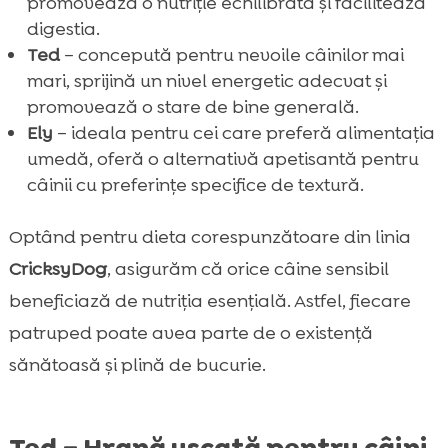
promovează o nutriție echilibrată și facilitează
digestia.
Ted
– concepută pentru nevoile câinilor mai
mari, sprijină un nivel energetic adecvat și
promovează o stare de bine generală.
Ely
– ideala pentru cei care preferă alimentația
umedă, oferă o alternativă apetisantă pentru
câinii cu preferințe specifice de textură.
Optând pentru dieta corespunzătoare din linia
CricksyDog
, asigurăm că orice câine sensibil
beneficiază de nutriția esențială. Astfel, fiecare
patruped poate avea parte de o existență
sănătoasă și plină de bucurie.
Ted – Hrană uscată pentru câini