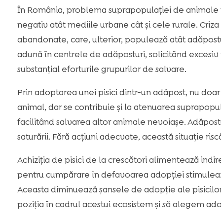
În România, problema suprapopulației de animale făr
negativ atât mediile urbane cât și cele rurale. Criz
abandonate, care, ulterior, populează atât adăposturil
adună în centrele de adăposturi, solicitând excesiv
substanțial eforturile grupurilor de salvare.
Prin adoptarea unei pisici dintr-un adăpost, nu doar
animal, dar se contribuie și la atenuarea suprapopul
facilitând salvarea altor animale nevoiașe. Adăpos
saturării. Fără acțiuni adecvate, această situație ris
Achiziția de pisici de la crescători alimentează ind
pentru cumpărare în defavoarea adopției stimulea
Aceasta diminuează șansele de adopție ale pisicilor
poziția în cadrul acestui ecosistem și să alegem ad