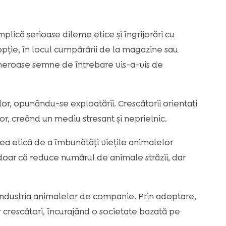
plică serioase dileme etice și îngrijorări cu
pție, în locul cumpărării de la magazine sau
umeroase semne de întrebare vis-a-vis de
r, opunându-se exploatării. Crescătorii orientați
r, creând un mediu stresant și neprielnic.
a etică de a îmbunătăți viețile animalelor
oar că reduce numărul de animale străzii, dar
industria animalelor de companie. Prin adoptare,
 crescători, încurajând o societate bazată pe