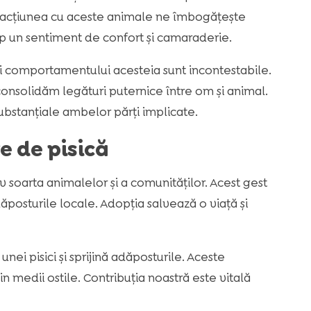
teracțiunea cu aceste animale ne îmbogățește
mp un sentiment de confort și camaraderie.
e și comportamentului acesteia sunt incontestabile.
 consolidăm legături puternice între om și animal.
ubstanțiale ambelor părți implicate.
e de pisică
v soarta animalelor și a comunităților. Acest gest
posturile locale. Adopția salvează o viață și
nei pisici și sprijină adăposturile. Aceste
medii ostile. Contribuția noastră este vitală