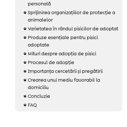
personală
Sprijinirea organizațiilor de protecție a

animalelor
Varietatea în rândul pisicilor de adoptat

Produse esențiale pentru pisici

adoptate
Mituri despre adopția de pisici

Procesul de adopție

Importanța cercetării și pregătirii

Crearea unui mediu favorabil la

domiciliu
Concluzie

FAQ
