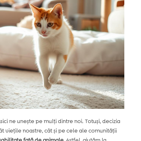
ici ne unește pe mulți dintre noi. Totuși, decizia
 viețile noastre, cât și pe cele ale comunității
abilitate față de animale
. Astfel, ajutăm la