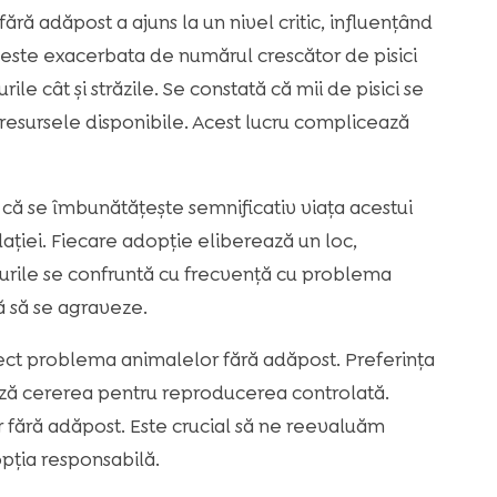
ă adăpost a ajuns la un nivel critic, influențând
a este exacerbata de numărul crescător de pisici
e cât și străzile. Se constată că mii de pisici se
 resursele disponibile. Acest lucru complicează
 că se îmbunătățește semnificativ viața acestui
ației. Fiecare adopție eliberează un loc,
turile se confruntă cu frecvență cu problema
că să se agraveze.
irect problema animalelor fără adăpost. Preferința
ză cererea pentru reproducerea controlată.
 fără adăpost. Este crucial să ne reevaluăm
opția responsabilă.