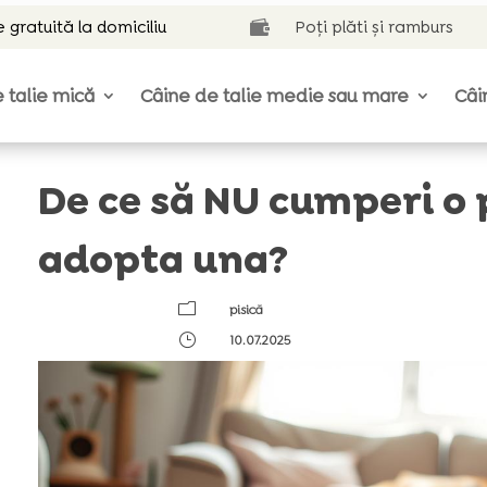
e gratuită la domiciliu
Poți plăti și ramburs

 talie mică
Câine de talie medie sau mare
Câi
De ce să NU cumperi o 
adopta una?
m
pisică
}
10.07.2025