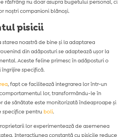
se răsfrâng nu doar asupra bugetului personal, ci
lor noștri companioni blănoși.
l pisicii
a starea noastră de bine și la adaptarea
rovenind din adăposturi se adaptează ușor la
 mental. Aceste feline primesc în adăposturi o
ngrijire specifică.
area
, fapt ce facilitează integrarea lor într-un
t comportamentul lor, transformându-le în
lor de sănătate este monitorizată îndeaproape şi
e specifice pentru
boli
.
. Proprietarii lor experimentează de asemenea
tatea. Interacțiunea constantă cu pisicile reduce