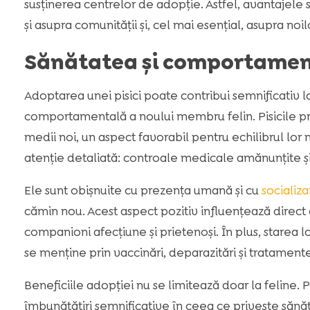
susținerea centrelor de adopție. Astfel, avantajele 
și asupra comunității și, cel mai esențial, asupra noi
Sănătatea și comportamentu
Adoptarea unei pisici poate contribui semnificativ l
comportamentală a noului membru felin. Pisicile p
medii noi, un aspect favorabil pentru echilibrul lor
atenție detaliată: controale medicale amănunțite și î
Ele sunt obișnuite cu prezența umană și cu
socializ
cămin nou. Acest aspect pozitiv influențează direc
companioni afecțiune și prietenoși. În plus, starea 
se menține prin vaccinări, deparazitări și tratament
Beneficiile adopției nu se limitează doar la feline
îmbunătățiri semnificative în ceea ce privește sănă