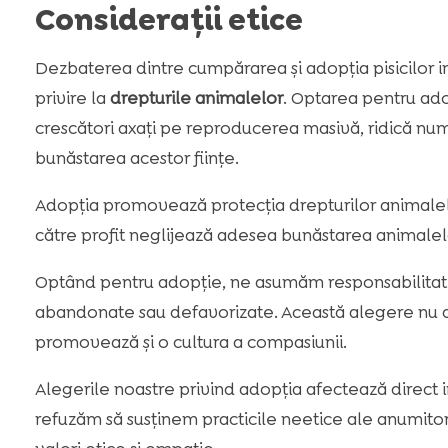
Considerații etice
Dezbaterea dintre cumpărarea și adopția pisicilor im
privire la
drepturile animalelor
. Optarea pentru ado
crescători axați pe reproducerea masivă, ridică n
bunăstarea acestor ființe.
Adopția promovează protecția drepturilor animalelo
către profit neglijează adesea bunăstarea animalelo
Optând pentru adopție, ne asumăm responsabilitate
abandonate sau defavorizate. Această alegere nu d
promovează și o cultura a compasiunii.
Alegerile noastre privind adopția afectează direct 
refuzăm să susținem practicile neetice ale anumitor