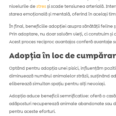
nivelurile de
stres
și scade tensiunea arterială. In
starea emoțională și mentală, oferind în același ti
În final, beneficiile adopției asupra sănătății felin
Prin adoptare, nu doar salvăm vieți, ci construim și
Acest proces reciproc avantajos conferă avantaje s
Adopția în loc de cumpărar
Optând pentru adopția unei pisici, influențăm poziti
diminuează numărul animalelor străzii, susținând adă
eliberează simultan spațiu pentru alți nevoiași.
Adopția aduce beneficii semnificative: oferă o casă u
adăposturi recuperează animale abandonate sau din 
pentru aceste eforturi.