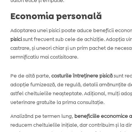
valori etice și empatie.
Economia personală
Adoptarea unei pisici poate aduce beneficii econom
pisici
sunt frecvent sub cele de achiziție. Adopția vin
castrare, și uneori chiar și un prim pachet de necesare
semnificativ mai costisitoare.
Pe de altă parte,
costurile întreținere pisică
sunt red
adopție furnizează, de regulă, detalii amănunțite 
astfel cheltuielile neașteptate. Adițional, mulți adop
veterinare gratuite la prima consultație.
Analizând pe termen lung,
beneficiile economice a
reducem cheltuielile inițiale, dar contribuim și la 