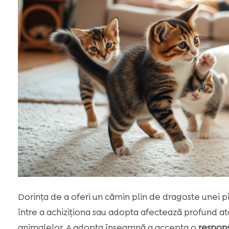
Dorința de a oferi un cămin plin de dragoste unei pis
între a achiziționa sau adopta afectează profund atât
animalelor. A adopta înseamnă a accepta o
respons