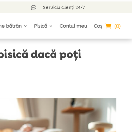
Serviciu clienți 24/7

(0)
ne bătrân
Pisică
Contul meu
Coș
pisică dacă poți