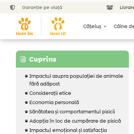
Garanție pe viață
Livrar


Cățeluș
Câine de
Cuprins
i
Impactul asupra populației de animale

fără adăpost
Considerații etice

Economia personală

Sănătatea și comportamentul pisicii

Adopția în loc de cumpărare de pisică

Impactul emoțional și satisfacția
