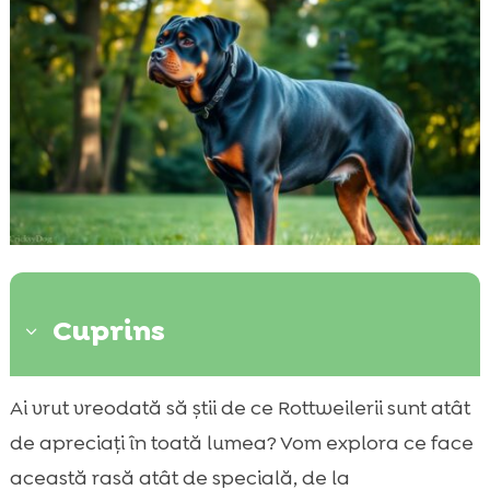
Cuprins
3
Istoria rasei Rottweiler
Ai vrut vreodată să știi de ce Rottweilerii sunt atât

Caracteristicile fizice ale Rottweilerului
de apreciați în toată lumea? Vom explora ce face

Temperamentul și personalitatea
această rasă atât de specială, de la
