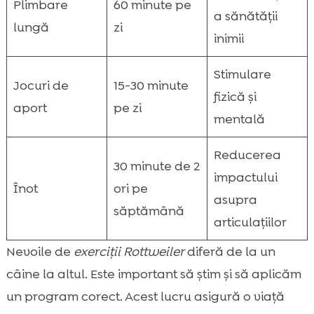
Plimbare
60 minute pe
a sănătății
lungă
zi
inimii
Stimulare
Jocuri de
15-30 minute
fizică și
aport
pe zi
mentală
Reducerea
30 minute de 2
impactului
Înot
ori pe
asupra
săptămână
articulațiilor
Nevoile de
exerciții Rottweiler
diferă de la un
câine la altul. Este important să știm și să aplicăm
un program corect. Acest lucru asigură o viață