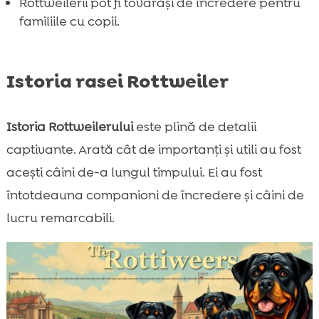
Rottweilerii pot fi tovarăși de încredere pentru
FAQ

familiile cu copii.
Istoria rasei Rottweiler
Istoria Rottweilerului
este plină de detalii
captivante. Arată cât de importanți și utili au fost
acești câini de-a lungul timpului. Ei au fost
întotdeauna companioni de încredere și câini de
lucru remarcabili.