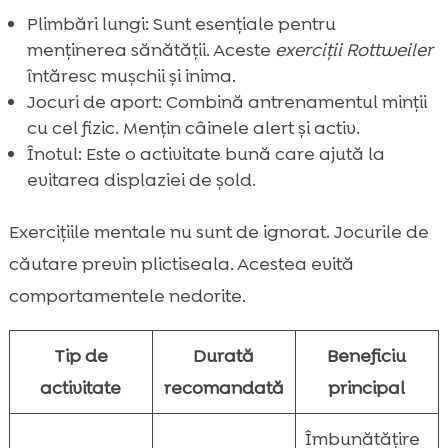
Plimbări lungi: Sunt esențiale pentru
menținerea sănătății. Aceste
exerciții Rottweiler
întăresc mușchii și inima.
Jocuri de aport: Combină antrenamentul minții
cu cel fizic. Mențin câinele alert și activ.
Înotul: Este o activitate bună care ajută la
evitarea displaziei de șold.
Exercițiile mentale nu sunt de ignorat. Jocurile de
căutare previn plictiseala. Acestea evită
comportamentele nedorite.
Tip de
Durată
Beneficiu
activitate
recomandată
principal
Îmbunătățire