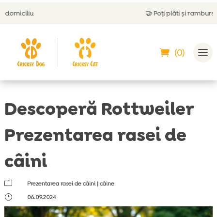
🤝
Poți plăti și ramburs
(0)
Descoperă Rottweiler
Prezentarea rasei de
câini
m
Prezentarea rasei de câini
|
câine
}
06.09.2024