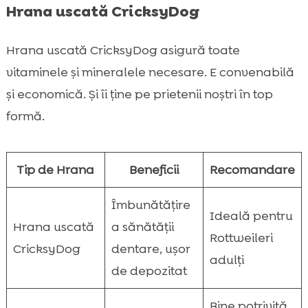
Hrana uscată CricksyDog
Hrana uscată CricksyDog asigură toate
vitaminele și mineralele necesare. E convenabilă
și economică. Și îi ține pe prietenii noștri în top
formă.
Tip de Hrana
Beneficii
Recomandare
Îmbunătățire
Ideală pentru
Hrana uscată
a sănătății
Rottweileri
CricksyDog
dentare, ușor
adulți
de depozitat
Bine potrivită