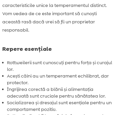
Rottweilerului
caracteristicile unice la temperamentul distinct.
Nevoi de exercițiu și activitate fizică

Vom vedea de ce este important să cunoști
Îngrijirea Rottweilerului

această rasă dacă vrei să fii un proprietar
Alimentația Rottweilerului

responsabil.
Rottweiler Prezentarea rasei de câini: Un

ghid complet
Repere esențiale
Probleme de sănătate frecvente

Trăsături sociale și de protecție

Rottweilerii sunt cunoscuți pentru forța și curajul
Dresarea unui Rottweiler

lor.
Rottweiler ca animal de companie

Acești câini au un temperament echilibrat, dar
Rottweiler pentru familii cu copii
protector.

Îngrijirea corectă a blănii și alimentația
CricksyDog: Alegerea perfectă pentru

adecvată sunt cruciale pentru sănătatea lor.
hrana Rottweilerilor
Socializarea și dresajul sunt esențiale pentru un
Alegerea unui Rottweiler: Ce trebuie să știți

comportament pozitiv.
Concluzie
