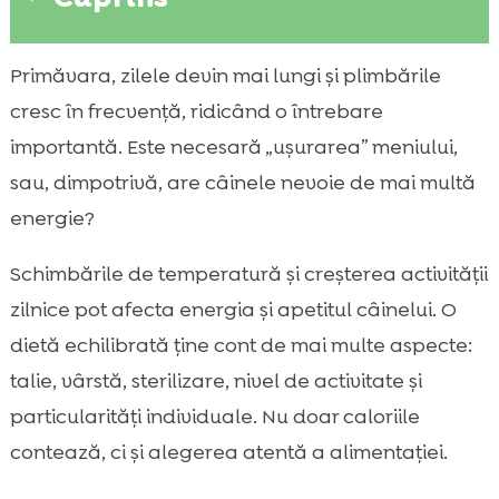
De ce se schimbă nevoile nutriționale ale
Primăvara, zilele devin mai lungi și plimbările

câinelui primăvara
cresc în frecvență, ridicând o întrebare
câine primăvară dietă: cum alegem între

importantă. Este necesară „ușurarea” meniului,
hrană mai ușoară și hrană mai consistentă
sau, dimpotrivă, are câinele nevoie de mai multă
Greutatea corporală după iarnă: evaluare

energie?
și obiective realiste
Activitatea fizică primăvara și ajustarea

Schimbările de temperatură și creșterea activității
porțiilor
zilnice pot afecta energia și apetitul câinelui. O
Controlul caloriilor fără să sacrificăm

dietă echilibrată ține cont de mai multe aspecte:
sațietatea
talie, vârstă, sterilizare, nivel de activitate și
Proteine, grăsimi și carbohidrați: echilibrul

particularități individuale. Nu doar caloriile
ideal în sezonul cald
contează, ci și alegerea atentă a alimentației.
Hidratarea și digestia: priorități de

primăvară