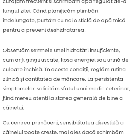
curățăm frecvent și schimbăm apa regulat de-a
lungul zilei. Când planificăm plimbări
îndelungate, purtăm cu noi o sticlă de apă mică
pentru a preveni deshidratarea.
Observăm semnele unei hidratări insuficiente,
cum ar fi gingii uscate, lipsa energiei sau urină de
culoare închisă. În aceste condiții, reglăm rutina
zilnică și cantitatea de mâncare. La persistența
simptomelor, solicităm sfatul unui medic veterinar,
fiind mereu atenți la starea generală de bine a
câinelui.
Cu venirea primăverii, sensibilitatea digestivă a
câinelui poate crește, mai ales dacă schimbăm