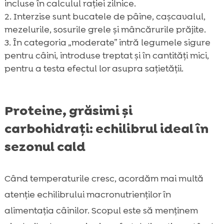
incluse în calculul rației zilnice.
Interzise sunt bucatele de pâine, cașcavalul,
mezelurile, sosurile grele și mâncărurile prăjite.
În categoria „moderate” intră legumele sigure
pentru câini, introduse treptat și în cantități mici,
pentru a testa efectul lor asupra sațietății.
Proteine, grăsimi și
carbohidrați: echilibrul ideal în
sezonul cald
Când temperaturile cresc, acordăm mai multă
atenție echilibrului macronutrienților în
alimentația câinilor. Scopul este să menținem