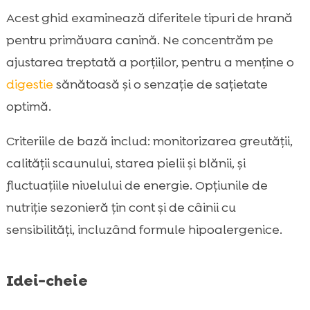
Alergii sezoniere și sensibilități alimentare:

Acest ghid examinează diferitele tipuri de hrană
ce urmărim
pentru primăvara canină. Ne concentrăm pe
Cum facem tranziția corectă la o nouă

ajustarea treptată a porțiilor, pentru a menține o
hrană primăvara
digestie
sănătoasă și o senzație de sațietate
Hrană uscată sau umedă primăvara: ce

optimă.
alegem și de ce
CricksyDog: opțiuni potrivite primăvara

Criteriile de bază includ: monitorizarea greutății,
pentru câini de toate taliile
calității scaunului, starea pielii și blănii, și
Ely hrană umedă: când ne ajută și cum o

fluctuațiile nivelului de energie. Opțiunile de
combinăm în meniu
nutriție sezonieră țin cont și de câinii cu
Recompense și răsfăț responsabil:

MeatLover și controlul aportului zilnic
sensibilități, incluzând formule hipoalergenice.
Suplimente și îngrijire în sezonul de

năpârlire: Twinky, Chloé și rutină completă
Idei-cheie
Palat pretențios și igienă orală: Mr. Easy și

Denty în rutina de primăvară