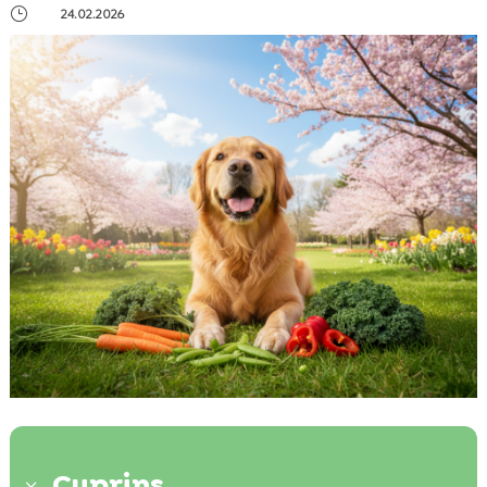
}
24.02.2026
Cuprins
3