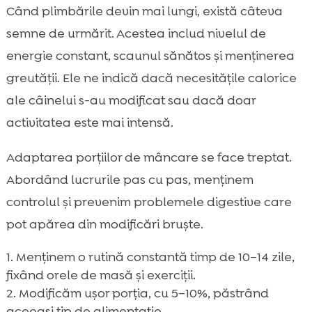
Când plimbările devin mai lungi, există câteva
semne de urmărit. Acestea includ nivelul de
energie constant, scaunul sănătos și menținerea
greutății. Ele ne indică dacă necesitățile calorice
ale câinelui s-au modificat sau dacă doar
activitatea este mai intensă.
Adaptarea porțiilor de mâncare se face treptat.
Abordând lucrurile pas cu pas, menținem
controlul și prevenim problemele digestive care
pot apărea din modificări bruște.
Menținem o rutină constantă timp de 10–14 zile,
fixând orele de masă și exerciții.
Modificăm ușor porția, cu 5–10%, păstrând
aceeași tip de alimentație.