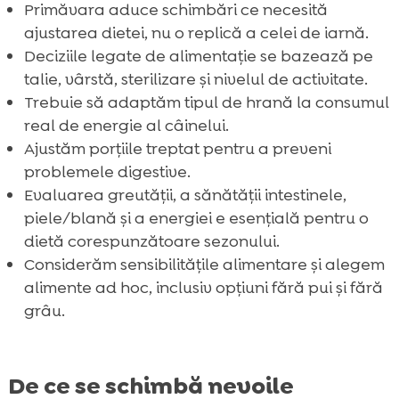
Primăvara aduce schimbări ce necesită
Concluzie

ajustarea dietei, nu o replică a celei de iarnă.
FAQ
Deciziile legate de alimentație se bazează pe

talie, vârstă, sterilizare și nivelul de activitate.
Trebuie să adaptăm tipul de hrană la consumul
real de energie al câinelui.
Ajustăm porțiile treptat pentru a preveni
problemele digestive.
Evaluarea greutății, a sănătății intestinele,
piele/blană și a energiei e esențială pentru o
dietă corespunzătoare sezonului.
Considerăm sensibilitățile alimentare și alegem
alimente ad hoc, inclusiv opțiuni fără pui și fără
grâu.
De ce se schimbă nevoile