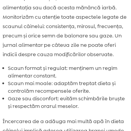
alimentația sau dacă acesta mănâncă iarbă.
Monitorizăm cu atenție toate aspectele legate de
scaunul câinelui: consistența, mirosul, frecvența,
precum și orice semn de balonare sau gaze. Un
jurnal alimentar pe câteva zile ne poate oferi
indicii despre cauza modificărilor observate.
Scaun format și regulat: menținem un regim
alimentar constant.
Scaun mai moale: adaptăm treptat dieta și
controlăm recompensele oferite.
Gaze sau disconfort: evităm schimbările bruște
și respectăm orarul meselor.
Încercarea de a adăuga mai multă apă în dieta
câinelui implică adesea utilizarea hranei umede,