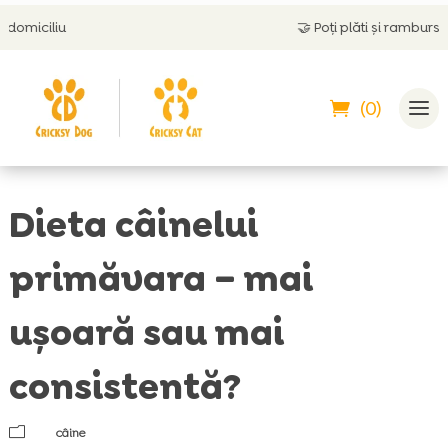
🤝
Poți plăti și ramburs
(0)
Dieta câinelui
primăvara – mai
ușoară sau mai
consistentă?
m
câine