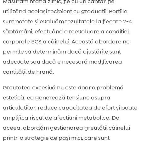
Măsurăm hrana zilnic, fie cu un cântar, fie
utilizând același recipient cu graduații. Porțiile
sunt notate și evaluăm rezultatele la fiecare 2-4
săptămâni, efectuând o reevaluare a condiției
corporale BCS a câinelui. Această abordare ne
permite să determinăm dacă ajustările sunt
adecvate sau dacă e necesară modificarea
cantității de hrană.
Greutatea excesivă nu este doar o problemă
estetică; ea generează tensiune asupra
articulațiilor, reduce capacitatea de efort și poate
amplifica riscul de afecțiuni metabolice. De
aceea, abordăm gestionarea greutății câinelui
printr-o strategie de pași mici, care sunt