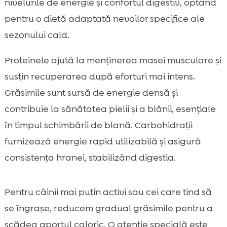
nivelurile de energie și confortul digestiv, optând
pentru o dietă adaptată nevoilor specifice ale
sezonului cald.
Proteinele ajută la menținerea masei musculare și
susțin recuperarea după eforturi mai intens.
Grăsimile sunt sursă de energie densă și
contribuie la sănătatea pielii și a blănii, esențiale
în timpul schimbării de blană. Carbohidrații
furnizează energie rapid utilizabilă și asigură
consistența hranei, stabilizând digestia.
Pentru câinii mai puțin activi sau cei care tind să
se îngrașe, reducem gradual grăsimile pentru a
scădea aportul caloric. O atenție specială este