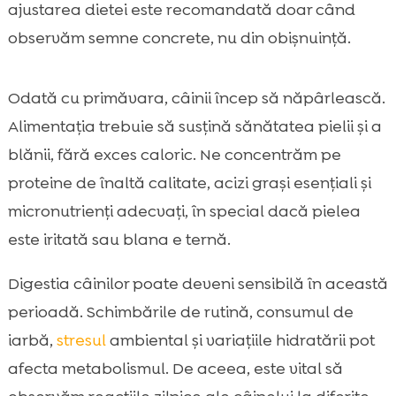
ajustarea dietei este recomandată doar când
observăm semne concrete, nu din obișnuință.
Odată cu primăvara, câinii încep să năpârlească.
Alimentația trebuie să susțină sănătatea pielii și a
blănii, fără exces caloric. Ne concentrăm pe
proteine de înaltă calitate, acizi grași esențiali și
micronutrienți adecvați, în special dacă pielea
este iritată sau blana e ternă.
Digestia câinilor poate deveni sensibilă în această
perioadă. Schimbările de rutină, consumul de
iarbă,
stresul
ambiental și variațiile hidratării pot
afecta metabolismul. De aceea, este vital să