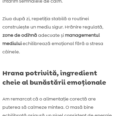
întărim semnalele de calm.
Ziua după zi, repetiția stabilă a routinei
construiește un mediu sigur. Hrănire regulată,
zone de odihnă
adecvate și
managementul
mediului
echilibrează emoțional fără a stresa
câinele.
Hrana potrivită, ingredient
cheie al bunăstării emoționale
Am remarcat că o alimentație corectă are
puterea să calmeze mintea. O masă bine
echilibrată asigură un nivel consistent de energie.