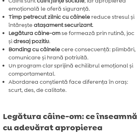
Câinii sunt
câini ființe sociale
, iar apropierea
Concluzie

emoțională le oferă siguranță.
FAQ

Timp petrecut zilnic cu câinele
reduce stresul și
întărește
atașament securizant
.
Legătura câine-om
se formează prin rutină, joc
și
dresaj pozitiv
.
Bonding cu câinele
cere consecvență: plimbări,
comunicare și hrană potrivită.
Un program clar sprijină echilibrul emoțional și
comportamental.
Abordarea conștientă face diferența în oraș:
scurt, des, de calitate.
Legătura câine-om: ce înseamnă
cu adevărat apropierea