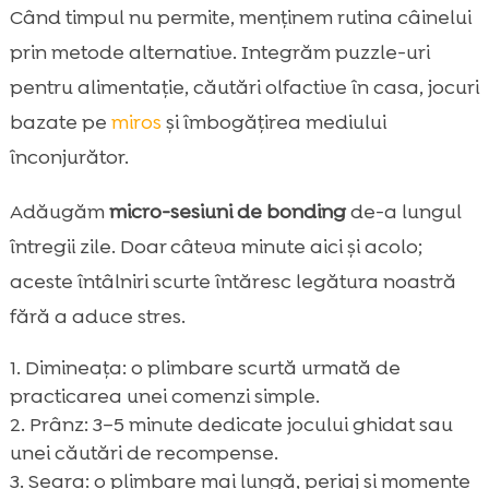
Când timpul nu permite, menținem rutina câinelui
prin metode alternative. Integrăm puzzle-uri
pentru alimentație, căutări olfactive în casa, jocuri
bazate pe
miros
și îmbogățirea mediului
înconjurător.
Adăugăm
micro-sesiuni de bonding
de-a lungul
întregii zile. Doar câteva minute aici și acolo;
aceste întâlniri scurte întăresc legătura noastră
fără a aduce stres.
Dimineața: o plimbare scurtă urmată de
practicarea unei comenzi simple.
Prânz: 3–5 minute dedicate jocului ghidat sau
unei căutări de recompense.
Seara: o plimbare mai lungă, periaj și momente