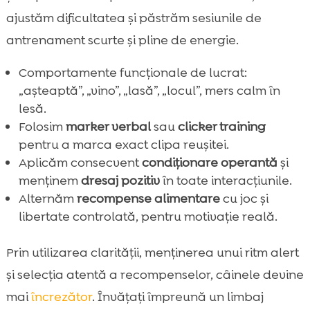
ajustăm dificultatea și păstrăm sesiunile de
antrenament scurte și pline de energie.
Comportamente funcționale de lucrat:
„așteaptă”, „vino”, „lasă”, „locul”, mers calm în
lesă.
Folosim
marker verbal
sau
clicker training
pentru a marca exact clipa reușitei.
Aplicăm consecvent
condiționare operantă
și
menținem
dresaj pozitiv
în toate interacțiunile.
Alternăm
recompense alimentare
cu joc și
libertate controlată, pentru motivație reală.
Prin utilizarea clarității, menținerea unui ritm alert
și selecția atentă a recompenselor, câinele devine
mai
încrezător
. Învățați împreună un limbaj