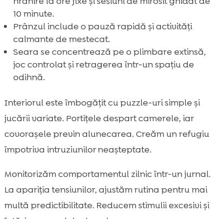
hrănire la ore fixe și sesiuni de mirosit ghidat de
10 minute.
Prânzul include o pauză rapidă și activități
calmante de mestecat.
Seara se concentrează pe o plimbare extinsă,
joc controlat și retragerea într-un spațiu de
odihnă.
Interiorul este îmbogățit cu puzzle-uri simple și
jucării variate. Portițele despart camerele, iar
covorașele previn alunecarea. Creăm un refugiu
împotriva intruziunilor neașteptate.
Monitorizăm comportamentul zilnic într-un jurnal.
La apariția tensiunilor, ajustăm rutina pentru mai
multă predictibilitate. Reducem stimulii excesivi și