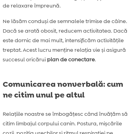
de relaxare împreună.
Ne lăsăm conduși de semnalele trimise de câine.
Dacă se arată obosit, reducem activitatea. Dacă
este dornic de mai mult, intensificăm activitățile
treptat. Acest lucru menține relația vie și asigură
succesul oricărui
plan de conectare
.
Comunicarea nonverbală: cum
ne citim unul pe altul
Relaţiile noastre se îmbogăţesc când învăţăm să
citim limbajul corpului canin. Postura, mişcările
cozii, poziţia urechilor şi ritmul respiraţiei ne