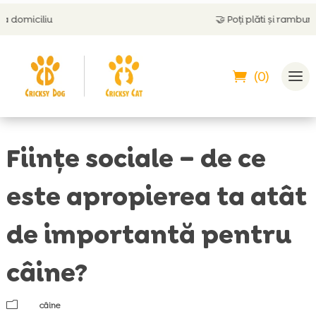
🤝
Poți plăti și ramburs
(0)
Ființe sociale – de ce
este apropierea ta atât
de importantă pentru
câine?
m
câine