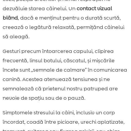
dezvăluie starea câinelui. Un
contact vizual
blând
, dacă e menţinut pentru o durată scurtă,
creează o legătură relaxată, permiţând câinelui
să aleagă.
Gesturi precum întoarcerea capului, clipirea
frecventă, linsul botului, căscatul, şi mişcările
încete sunt „semnale de calmare” în comunicarea
canină. Acestea atenuează tensiunea şi ne
semnalează că prietenul nostru patruped are
nevoie de spaţiu sau de o pauză.
Simptomele stresului la câini, inclusiv un corp
încordat, coadă între picioare, urechi aplatizate,