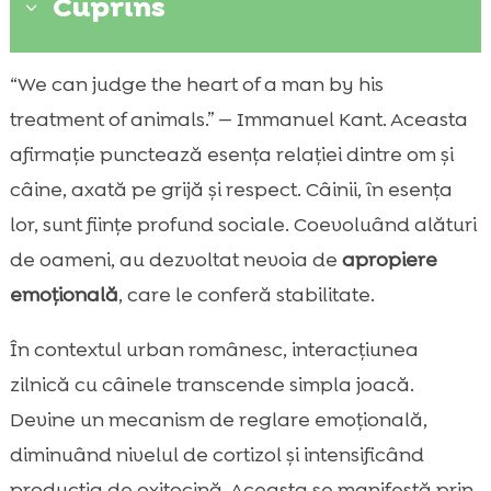
Cuprins
3
Legătura câine-om: ce înseamnă cu
“We can judge the heart of a man by his

adevărat apropierea
treatment of animals.” — Immanuel Kant. Aceasta
Beneficiile emoționale ale apropierii pentru

afirmație punctează esența relației dintre om și
câine
câine, axată pe grijă și respect. Câinii, în esența
timp petrecut zilnic cu câinele

lor, sunt ființe profund sociale. Coevoluând alături
Comunicarea nonverbală: cum ne citim

de oameni, au dezvoltat nevoia de
apropiere
unul pe altul
emoțională
, care le conferă stabilitate.
Jocul ghidat: stimulare mentală și legătură

afectivă
În contextul urban românesc, interacțiunea
Plimbările ca ritual de conectare, nu doar

zilnică cu câinele transcende simpla joacă.
exercițiu
Devine un mecanism de reglare emoțională,
Învățarea prin recompensare pozitivă ca

diminuând nivelul de cortizol și intensificând
limbaj comun
producția de oxitocină. Aceasta se manifestă prin