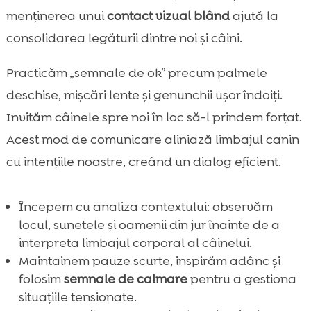
menţinerea unui
contact vizual blând
ajută la
consolidarea legăturii dintre noi și câini.
Practicăm „semnale de ok” precum palmele
deschise, mișcări lente și genunchii ușor îndoiți.
Invităm câinele spre noi în loc să-l prindem forţat.
Acest mod de comunicare aliniază limbajul canin
cu intențiile noastre, creând un dialog eficient.
Începem cu analiza contextului: observăm
locul, sunetele și oamenii din jur înainte de a
interpreta limbajul corporal al câinelui.
Maintainem pauze scurte, inspirăm adânc și
folosim
semnale de calmare
pentru a gestiona
situațiile tensionate.