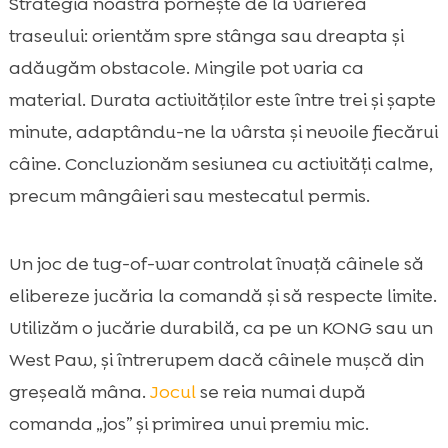
Strategia noastră pornește de la varierea
traseului: orientăm spre stânga sau dreapta și
adăugăm obstacole. Mingile pot varia ca
material. Durata activităților este între trei și șapte
minute, adaptându-ne la vârsta și nevoile fiecărui
câine. Concluzionăm sesiunea cu activități calme,
precum mângâieri sau mestecatul permis.
Un joc de tug-of-war controlat învață câinele să
elibereze jucăria la comandă și să respecte limite.
Utilizăm o jucărie durabilă, ca pe un KONG sau un
West Paw, și întrerupem dacă câinele mușcă din
greșeală mâna.
Jocul
se reia numai după
comanda „jos” și primirea unui premiu mic.