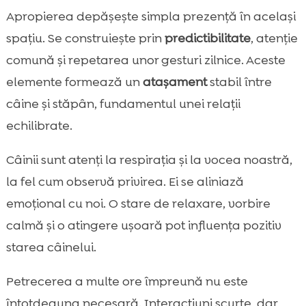
Apropierea depășește simpla prezență în același
spațiu. Se construiește prin
predictibilitate
, atenție
comună și repetarea unor gesturi zilnice. Aceste
elemente formează un
atașament
stabil între
câine și stăpân, fundamentul unei relații
echilibrate.
Câinii sunt atenți la respirația și la vocea noastră,
la fel cum observă privirea. Ei se aliniază
emoțional cu noi. O stare de relaxare, vorbire
calmă și o atingere ușoară pot influența pozitiv
starea câinelui.
Petrecerea a multe ore împreună nu este
întotdeauna necesară. Interacțiuni scurte, dar