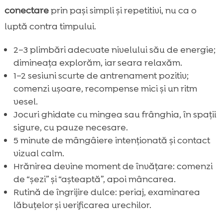
conectare
prin pași simpli și repetitivi, nu ca o
luptă contra timpului.
2–3 plimbări adecvate nivelului său de energie;
dimineața explorăm, iar seara relaxăm.
1–2 sesiuni scurte de antrenament pozitiv;
comenzi ușoare, recompense mici și un ritm
vesel.
Jocuri ghidate cu mingea sau frânghia, în spații
sigure, cu pauze necesare.
5 minute de mângâiere intenționată și contact
vizual calm.
Hrănirea devine moment de învățare: comenzi
de “șezi” și “așteaptă”, apoi mâncarea.
Rutină de îngrijire dulce: periaj, examinarea
lăbuțelor și verificarea urechilor.