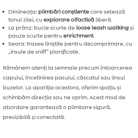
Dimineața:
plimbări conștiente
care setează
tonul zilei, cu
explorare olfactivă
liberă.
La prânz: bucle scurte de
loose leash walking
și
pauze scurte pentru
enrichment
.
Seara: trasee liniștite pentru decomprimare, cu
„insule de sniff” planificate.
Rămânem atenți la semnale precum întoarcerea
capului, încetinirea pasului, căscatul sau linsul
buzelor. La apariția acestora, oferim spațiu și
schimbăm direcția sau ne oprim. Acest mod de
abordare garantează o plimbare sigură,
previzibilă și conectată.