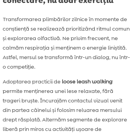
conectare, nu doar exercițiu
Transformarea plimbărilor zilnice în momente de
conștiență se realizează prioritizând ritmul comun
și explorarea olfactivă. Ne privim frecvent, ne
calmăm respirația și menținem o energie liniștită.
Astfel, mersul se transformă într-un dialog, nu într-
o competiție.
Adoptarea practicii de
loose leash walking
permite menținerea unei lese relaxate, fără
trageri bruște. Încurajăm contactul vizual venit
din partea câinelui și folosim reluarea mersului
drept răsplată. Alternăm segmente de explorare
liberă prin miros cu activități ușoare de