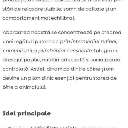
Rutine zilnice care susțin securitatea

emoțională
stări de relaxare vizibile, somn de calitate și un
Hrana potrivită, ingredient cheie al
comportament mai echilibrat.

bunăstării emoționale
Abordarea noastră se concentrează pe crearea
CricksyDog: alegeri hrănitoare pentru câini

fericiți
unei legături puternice
prin intermediul rutinei,
Construirea încrederii: expunere treptată la
comunicării și plimbărilor conștiente
. Integram

stimuli
dresajul pozitiv, nutriția adecvată și socializarea
Gestionarea timpului: cum împăcăm

controlată. Astfel, dinamica dintre câine și om
programul nostru cu nevoile lui
devine un pilon zilnic esențial pentru starea de
Semne că patrupedul are nevoie de mai

bine a animalului.
multă apropiere
Rutine de îngrijire ca momente de bonding

Socializarea controlată cu oameni și câini

Idei principale
Jocuri calme de conectare pentru serile

liniștite