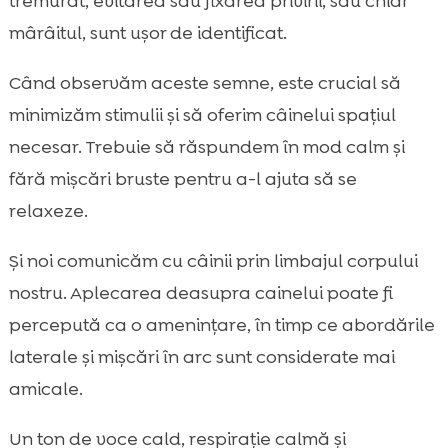
tremurat, evitarea sau fixarea privirii, sau chiar
mârâitul, sunt uşor de identificat.
Când observăm aceste semne, este crucial să
minimizăm stimulii şi să oferim câinelui spaţiul
necesar. Trebuie să răspundem în mod calm şi
fără mişcări bruste pentru a-l ajuta să se
relaxeze.
Și noi comunicăm cu câinii prin limbajul corpului
nostru. Aplecarea deasupra cainelui poate fi
percepută ca o amenințare, în timp ce abordările
laterale şi mişcări în arc sunt considerate mai
amicale.
Un ton de voce cald, respiraţie calmă şi