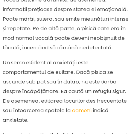
informații prețioase despre starea ei emoțională.
Poate mârâi, șuiera, sau emite mieunături intense
și repetate. Pe de altă parte, o pisică care era în
mod normal vocală poate deveni neobișnuit de
tăcută, încercând să rămână nedetectată.
Un semn evident al anxietății este
comportamentul de evitare. Dacă pisica se
ascunde sub pat sau în dulap, nu este vorba
despre încăpățânare. Ea caută un refugiu sigur.
De asemenea, evitarea locurilor des frecventate
sau întoarcerea spatele la
oameni
indică
anxietate.