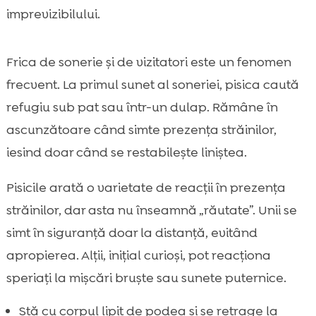
imprevizibilului.
Frica de sonerie și de vizitatori este un fenomen
frecvent. La primul sunet al soneriei, pisica caută
refugiu sub pat sau într-un dulap. Rămâne în
ascunzătoare când simte prezența străinilor,
iesind doar când se restabilește liniștea.
Pisicile arată o varietate de reacții în prezența
străinilor, dar asta nu înseamnă „răutate”. Unii se
simt în siguranță doar la distanță, evitând
apropierea. Alții, inițial curioși, pot reacționa
speriați la mișcări bruște sau sunete puternice.
Stă cu corpul lipit de podea și se retrage la