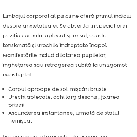
Limbajul corporal al pisicii ne oferă primul indiciu
despre anxietatea ei. Se observă în special prin
poziția corpului aplecat spre sol, coada
tensionată și urechile îndreptate înapoi.
Manifestările includ dilatarea pupilelor,
înghețarea sau retragerea subită la un zgomot
neașteptat.
Corpul aproape de sol, mișcări bruste
Urechi aplecate, ochi larg deschiși, fixarea
privirii
Ascunderea instantanee, urmată de statul
nemișcat
Vocea pisicii ne transmite, de asemenea,