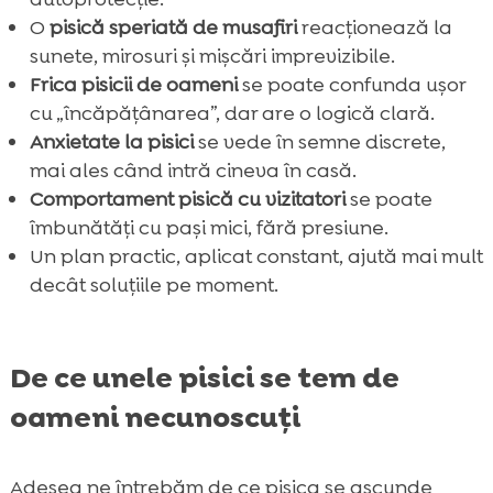
O
pisică speriată de musafiri
reacționează la
sunete, mirosuri și mișcări imprevizibile.
Frica pisicii de oameni
se poate confunda ușor
cu „încăpățânarea”, dar are o logică clară.
Anxietate la pisici
se vede în semne discrete,
mai ales când intră cineva în casă.
Comportament pisică cu vizitatori
se poate
îmbunătăți cu pași mici, fără presiune.
Un plan practic, aplicat constant, ajută mai mult
decât soluțiile pe moment.
De ce unele pisici se tem de
oameni necunoscuți
Adesea ne întrebăm de ce pisica se ascunde