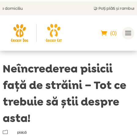
🤝
Poți plăti și ramburs
(0)
Neîncrederea pisicii
față de străini – Tot ce
trebuie să știi despre
asta!
m
pisică