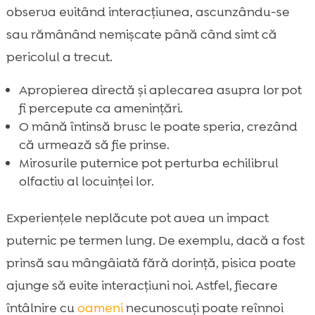
observa evitând interacțiunea, ascunzându-se
sau rămânând nemișcate până când simt că
pericolul a trecut.
Apropierea directă și aplecarea asupra lor pot
fi percepute ca amenințări.
O mână întinsă brusc le poate speria, crezând
că urmează să fie prinse.
Mirosurile puternice pot perturba echilibrul
olfactiv al locuinței lor.
Experiențele neplăcute pot avea un impact
puternic pe termen lung. De exemplu, dacă a fost
prinsă sau mângâiată fără dorință, pisica poate
ajunge să evite interacțiuni noi. Astfel, fiecare
întâlnire cu
oameni
necunoscuți poate reînnoi