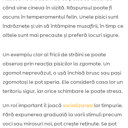
când vine cineva în vizită. Răspunsul poate fi
ascuns în temperamentul felin. Unele pisici sunt
îndrăznețe și vin să întâmpine musafirii, în timp ce
altele sunt mai precaute și preferă locuri sigure.
Un exemplu clar al fricii de străini se poate
observa prin reacția pisicilor la zgomote. Un
zgomot neprevăzut, o uşă închisă brusc sau paşi
zgomotoşi le pot speria. Ele consideră casa lor un
teritoriu sigur, iar orice schimbare le poate stresa.
Un rol important îl joacă
socializarea
lor timpurie.
Fără expunerea graduală la varii stimuli precum
voci sau mirosuri noi, pot crește reținute. Se pot