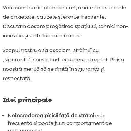
condiționare
Vom construi un plan concret, analizând semnele
Rolul rutinei și al îmbogățirii mediului în

de anxietate, cauzele și erorile frecvente.
creșterea încrederii
Discutăm despre pregătirea spațiului, tehnici non-
Cum îi ghidăm pe musafiri să interacționeze

invazive și stabilirea unei rutine.
corect cu pisica noastră
Când avem nevoie de ajutor: medic

Scopul nostru e să asociem „străinii” cu
veterinar, comportamentalist, semne de
„siguranța”, construind încrederea treptat. Pisica
alarmă
noastră merită să se simtă în siguranță și
Alimentația ca suport pentru echilibru și

confort: CricksyCat în rutina noastră
respectată.
Igiena și controlul mirosurilor: confortul

pisicii cu nisipul Purrfect Life
Idei principale
Plan practic pe termen scurt și lung pentru

o pisică mai relaxată cu străinii
Neîncrederea pisicii față de străini
este
Concluzie

frecventă și poate fi un comportament de
FAQ
autoprotecție.
