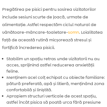
Pregătirea pe pisici pentru sosirea vizitatorilor
include sesiuni scurte de joacă, urmate de
alimentație. Astfel respectăm ciclul natural de
vânătoare-mâncare-toaletare-
somn
. Loialitatea
față de această rutină micșorează stresul și
fortifică încrederea pisicii.
Stabilim un spațiu retras unde vizitatorii nu au
acces, sprijinind astfel reducerea anxietății
feline.
Menținem acel colț echipat cu obiecte familiare:
pătură preferată, apă și litieră, menținând zona
confortabilă și liniștită.
Apropiem structuri verticale de acest spațiu,
astfel încât pisica să poată urca fără presiune