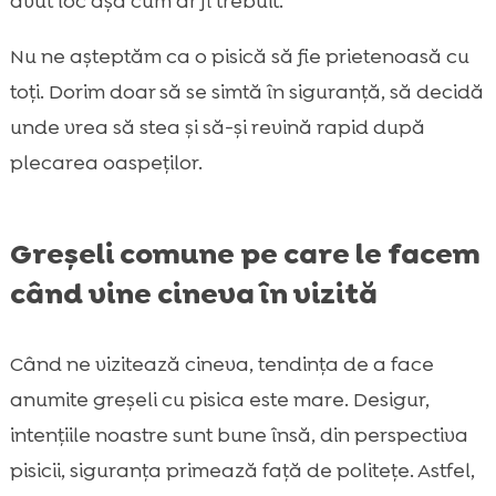
avut loc așa cum ar fi trebuit.
Nu ne așteptăm ca o pisică să fie prietenoasă cu
toți. Dorim doar să se simtă în siguranță, să decidă
unde vrea să stea și să-și revină rapid după
plecarea oaspeților.
Greșeli comune pe care le facem
când vine cineva în vizită
Când ne vizitează cineva, tendința de a face
anumite greșeli cu pisica este mare. Desigur,
intențiile noastre sunt bune însă, din perspectiva
pisicii, siguranța primează față de politețe. Astfel,