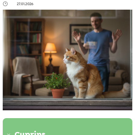
}
27.01.2026
Cuprins
3