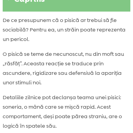
De ce unele pisici se tem de oameni
De ce presupunem că o pisică ar trebui să fie

necunoscuți
sociabilă? Pentru ea, un străin poate reprezenta
Semnele prin care recunoaștem anxietatea

un pericol.
pisicii în prezența străinilor
Cauze frecvente ale comportamentului
O pisică se teme de necunoscut, nu din moft sau

retras sau defensiv
„răsfăț”. Aceasta reacție se traduce prin
neîncrederea pisicii față de străini: ce

ascundere, rigidizare sau defensivă la apariția
înseamnă și cum se manifestă în viața de zi
unor stimuli noi.
cu zi
Greșeli comune pe care le facem când vine
Detaliile zilnice pot declanșa teama unei pisici:

cineva în vizită
soneria, o mână care se mișcă rapid. Acest
Cum pregătim casa înainte de a veni

comportament, deși poate părea straniu, are o
musafiri
logică în spatele său.
Tehnici blânde de desensibilizare și contra-
