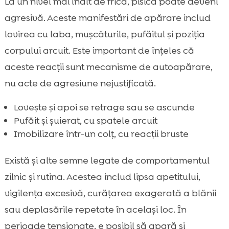
La un nivel mai înalt de frică, pisica poate deveni
agresivă. Aceste manifestări de apărare includ
lovirea cu laba, mușcăturile, pufăitul și poziția
corpului arcuit. Este important de înțeles că
aceste reacții sunt mecanisme de autoapărare,
nu acte de agresiune nejustificată.
Lovește și apoi se retrage sau se ascunde
Pufăit și șuierat, cu spatele arcuit
Imobilizare într-un colț, cu reacții bruste
Există și alte semne legate de comportamentul
zilnic și rutina. Acestea includ lipsa apetitului,
vigilența excesivă, curățarea exagerată a blănii
sau deplasările repetate în același loc. În
perioade tensionate, e posibil să apară și