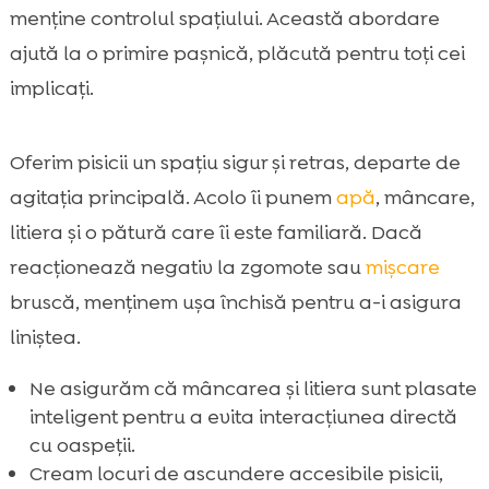
menține controlul spațiului. Această abordare
ajută la o primire pașnică, plăcută pentru toți cei
implicați.
Oferim pisicii un spațiu sigur și retras, departe de
agitația principală. Acolo îi punem
apă
, mâncare,
litiera și o pătură care îi este familiară. Dacă
reacționează negativ la zgomote sau
mișcare
bruscă, menținem ușa închisă pentru a-i asigura
liniștea.
Ne asigurăm că mâncarea și litiera sunt plasate
inteligent pentru a evita interacțiunea directă
cu oaspeții.
Cream locuri de ascundere accesibile pisicii,