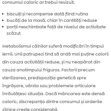
consumul caloric ar trebui revizuit.
biscuiți și recompense dată fiind rutina
bucăți de la masă, chiar în cantități reduse
porții neschimbate față de nivelul de activitate
scăzut
Metabolismul câinilor suferă modificări în timpul
iernii. Unii patrupezi tind să ardă mai puține calorii
din cauza activității reduse, și nu neapărat din
cauza anotimpului friguros. Factorii precum
sterilizarea, predispoziția genetică spre
îngrășare, vârsta sau problemele articulare
înrăutățesc situația. Dacă mâncarea este densă
caloric, discrepanța dintre consumul și arderile
zilnice crește considerabil.