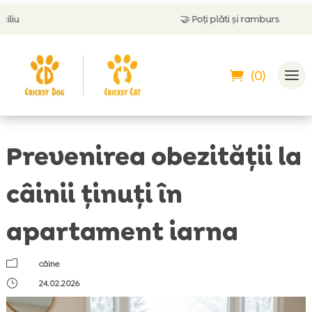
🤝
Poți plăti și ramburs
(0)
Prevenirea obezității la
câinii ținuți în
apartament iarna
m
câine
}
24.02.2026