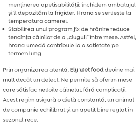
menținerea apetisabilității: închidem ambalajul
și îl depozităm la frigider. Hrana se servește la
temperatura camerei.
Stabilirea unui program fix de hrănire reduce
tendința câinilor de a „ciuguli” între mese. Astfel,
hrana umedă contribuie la o sațietate pe
termen lung.
Prin organizarea atentă,
Ely wet food
devine mai
mult decât un delect. Ne permite să oferim mese
care sătisfac nevoile câinelui, fără complicații.
Acest regim asigură o dietă constantă, un animal
de companie echilibrat și un apetit bine reglat în
sezonul rece.