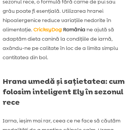
sezonul rece, o formulă fără carne de pui sau
grâu poate fi esențială. Utilizarea hranei
hipoalergenice reduce variațiile nedorite în
alimentație.
CricksyDog
România
ne ajută să
adaptăm dieta canină la condițiile de iarnă,
axându-ne pe calitate în loc de a limita simplu
cantitatea din bol.
Hrana umedă și sațietatea: cum
folosim inteligent Ely în sezonul
rece
Iarna, ieșim mai rar, ceea ce ne face să căutăm
modalități de a menține câinele calm. Hrana