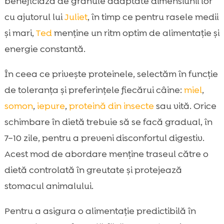
beneficiază de granule adaptate dimensiunii lor
cu ajutorul lui
Juliet
, în timp ce pentru rasele medii
și mari,
Ted
menține un ritm optim de alimentație și
energie constantă.
În ceea ce privește proteinele, selectăm în funcție
de toleranța și preferințele fiecărui câine:
miel
,
somon
,
iepure
,
proteină din insecte
sau vită. Orice
schimbare în dietă trebuie să se facă gradual, în
7–10 zile, pentru a preveni disconfortul digestiv.
Acest mod de abordare menține traseul către o
dietă controlată în greutate și protejează
stomacul animalului.
Pentru a asigura o alimentație predictibilă în