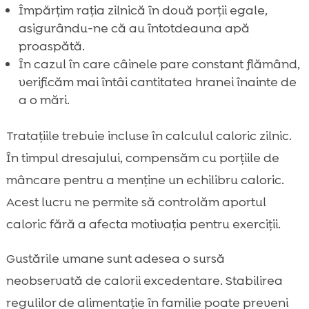
Împărțim rația zilnică în două porții egale,
asigurându-ne că au întotdeauna apă
proaspătă.
În cazul în care câinele pare constant flămând,
verificăm mai întâi cantitatea hranei înainte de
a o mări.
Tratațiile trebuie incluse în calculul caloric zilnic.
În timpul dresajului, compensăm cu porțiile de
mâncare pentru a menține un echilibru caloric.
Acest lucru ne permite să controlăm aportul
caloric fără a afecta motivația pentru exerciții.
Gustările umane sunt adesea o sursă
neobservată de calorii excedentare. Stabilirea
regulilor de alimentație în familie poate preveni