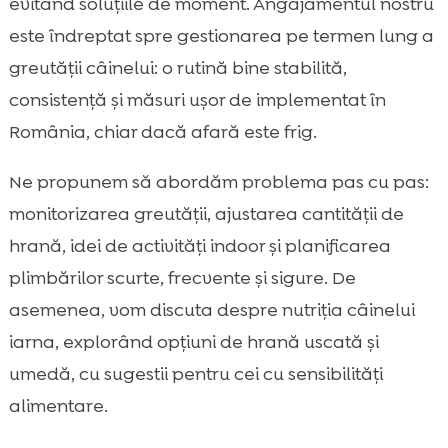
evitând soluțiile de moment. Angajamentul nostru
când afară e frig
este îndreptat spre gestionarea pe termen lung a
Jocuri de stimulare mentală care ard

greutății câinelui: o rutină bine stabilită,
energie și reduc cerșitul
consistență și măsuri ușor de implementat în
Plimbări de iarnă eficiente în România:

România, chiar dacă afară este frig.
scurte, dese și sigure
Suplimente și îngrijire pentru câini activi și

Ne propunem să abordăm problema pas cu pas:
sănătoși iarna
monitorizarea greutății, ajustarea cantității de
Greșeli frecvente care duc la obezitate în

hrană, idei de activități indoor și planificarea
interior și cum le evităm
plimbărilor scurte, frecvente și sigure. De
Concluzie

asemenea, vom discuta despre nutriția câinelui
FAQ

iarna, explorând opțiuni de hrană uscată și
umedă, cu sugestii pentru cei cu sensibilități
alimentare.