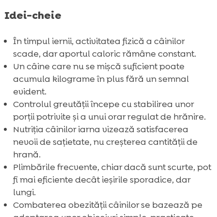
Idei-cheie
În timpul iernii, activitatea fizică a câinilor
scade, dar aportul caloric rămâne constant.
Un câine care nu se mișcă suficient poate
acumula kilograme în plus fără un semnal
evident.
Controlul greutății începe cu stabilirea unor
porții potrivite și a unui orar regulat de hrănire.
Nutriția câinilor iarna vizează satisfacerea
nevoii de sațietate, nu creșterea cantității de
hrană.
Plimbările frecvente, chiar dacă sunt scurte, pot
fi mai eficiente decât ieșirile sporadice, dar
lungi.
Combaterea obezității câinilor se bazează pe