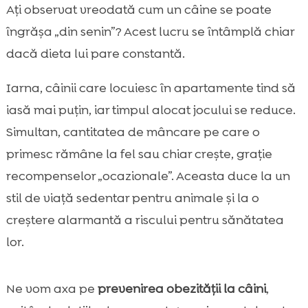
De ce câinii se îngrașă mai ușor iarna în
Ați observat vreodată cum un câine se poate

apartament
îngrășa „din senin”? Acest lucru se întâmplă chiar
Semne că patrupedul nostru ia în greutate

dacă dieta lui pare constantă.
înainte să fie prea târziu
câine iarnă prevenirea obezității în interior
Iarna, câinii care locuiesc în apartamente tind să

Evaluarea condiției corporale acasă: cum
iasă mai puțin, iar timpul alocat jocului se reduce.

ne dăm seama dacă e supraponderal
Simultan, cantitatea de mâncare pe care o
Porționare și program: baza controlului

primesc rămâne la fel sau chiar crește, grație
caloric pe timp de iarnă
recompenselor „ocazionale”. Aceasta duce la un
Alegerea hranei potrivite pentru controlul

stil de viață sedentar pentru animale și la o
greutății (și pentru câini sensibili)
creștere alarmantă a riscului pentru sănătatea
Hrana umedă și sațietatea: cum folosim

lor.
inteligent Ely în sezonul rece
Recompense fără sabotaj: tratamente și

alternative mai bune
Ne vom axa pe
prevenirea obezității la câini
,
Mișcare în apartament: idei de activitate
