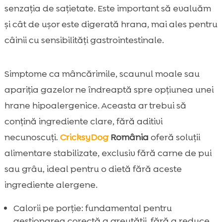
senzația de sațietate. Este important să evaluăm
și cât de ușor este digerată hrana, mai ales pentru
câinii cu sensibilități gastrointestinale.
Simptome ca mâncărimile, scaunul moale sau
apariția gazelor ne îndreaptă spre opțiunea unei
hrane hipoalergenice. Aceasta ar trebui să
conțină ingrediente clare, fără aditivi
necunoscuți.
CricksyDog
România
oferă soluții
alimentare stabilizate, exclusiv fără carne de pui
sau grâu, ideal pentru o dietă fără aceste
ingrediente alergene.
Calorii pe porție: fundamental pentru
gestionarea corectă a greutății, fără a reduce