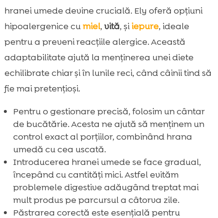
hranei umede devine crucială. Ely oferă opțiuni
hipoalergenice cu
miel
,
vită
, și
iepure
, ideale
pentru a preveni reacțiile alergice. Această
adaptabilitate ajută la menținerea unei diete
echilibrate chiar și în lunile reci, când câinii tind să
fie mai pretențioși.
Pentru o gestionare precisă, folosim un cântar
de bucătărie. Acesta ne ajută să menținem un
control exact al porțiilor, combinând hrana
umedă cu cea uscată.
Introducerea hranei umede se face gradual,
începând cu cantități mici. Astfel evităm
problemele digestive adăugând treptat mai
mult produs pe parcursul a câtorva zile.
Păstrarea corectă este esențială pentru