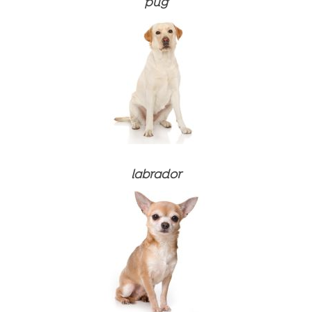
pug
Alimente uscate
labrador
Sosuri pentru hrană uscată
⚽ PACHET FOTBALISTIC
Alimente umede (conserve)
Alimente uscate
⚽ PACHET FOTBALISTIC
Tratamente
Sosuri pentru hrană uscată
Alimente uscate
Alimente uscate
Suplimente alimentare și vitamine
Alimente umede (conserve)
Sosuri pentru hrană uscată
Sosuri pentru hrană uscată
Alimente uscate
Produse de îngrijire
Tratamente
Alimente umede (conserve)
Alimente umede (conserve)
Alimente umede
Produse de îngrijire dentară
Tratamente
Tratamente
Nisip pentru pisici
Suplimente alimentare și vitamine
Produse de îngrijire dentară
Produse de îngrijire dentară