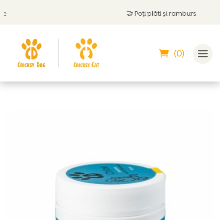
🤝
Poți plăti și ramburs
(0)