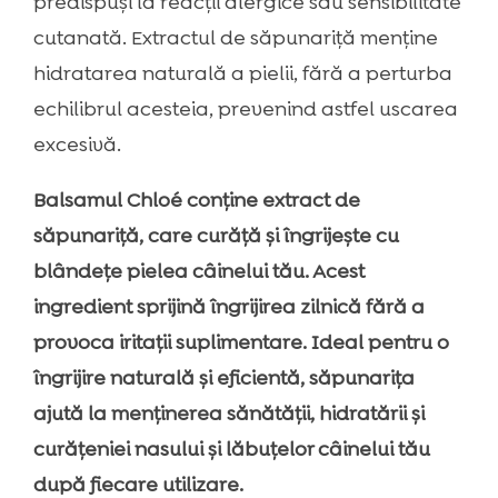
predispuși la reacții alergice sau sensibilitate
cutanată. Extractul de săpunariță menține
hidratarea naturală a pielii, fără a perturba
echilibrul acesteia, prevenind astfel uscarea
excesivă.
Balsamul Chloé conține extract de
săpunariță, care curăță și îngrijește cu
blândețe pielea câinelui tău. Acest
ingredient sprijină îngrijirea zilnică fără a
provoca iritații suplimentare. Ideal pentru o
îngrijire naturală și eficientă, săpunarița
ajută la menținerea sănătății, hidratării și
curățeniei nasului și lăbuțelor câinelui tău
după fiecare utilizare.