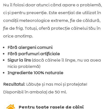
labe
Nu îl folosi doar atunci când apare o problemă,
și
ci și pentru prevenție. Este esențial de utilizat în
nas:
condiții meteorologice extreme, fie de căldură,
fără
fie de frig. Totuși, oferă protecție câinelui tău în
parfum
orice anotimp.
adăugat
(pentru
Fără alergeni comuni
Fără parfumuri artificiale
îngrijire
Sigur la lins
(dacă câinele îl linge, nu va avea
perfectă)
nicio problemă)
–
Ingrediente 100% naturale
50
Rezultatul
: Lăbuțe și nas moi și protejate!
ml
Disponibil în ambalaj de 50 ml.

Pentru toate rasele de câini