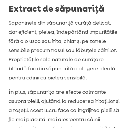
Extract de săpunariță
Saponinele din săpunariță curăță delicat,
dar eficient, pielea, îndepărtând impuritățile
fără a o usca sau irita, chiar și pe zonele
sensibile precum nasul sau lăbuțele câinilor.
Proprietățile sale naturale de curățare
blândă fac din săpunariță o alegere ideală
pentru câinii cu pielea sensibilă.
În plus, săpunarița are efecte calmante
asupra pielii, ajutând la reducerea iritațiilor și
a roșeții. Acest lucru face ca îngrijirea pielii să
fie mai plăcută, mai ales pentru câinii