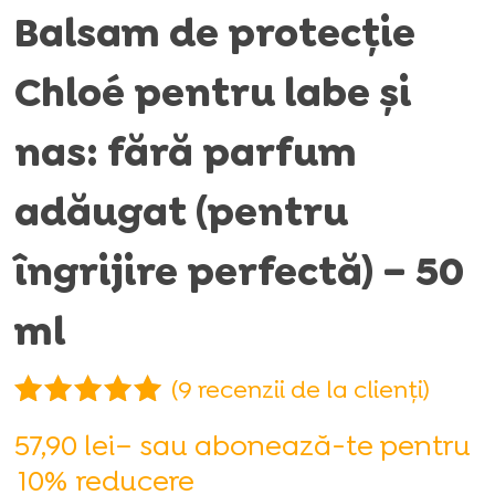
Balsam de protecție
Chloé pentru labe și
nas: fără parfum
adăugat (pentru
îngrijire perfectă) – 50
ml
(
9
recenzii de la clienți)
Evaluat la
57,90
lei
– sau abonează-te pentru
5.00
din 5
10%
reducere
pe baza a