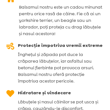
Balsamul nostru este un cadou minunat
pentru orice rasă de câine. Fie că ai un
yorkshire terrier, un beagle sau un
labrador, poți proteja cu drag lăbuțele
și nasul acestora!

Protecție împotriva vremii extreme
Înghețul și zăpada pot duce la
crăparea lăbuțelor, iar asfaltul sau
betonul fierbinte pot provoca arsuri.
Balsamul nostru oferă protecție
împotriva acestor pericole.

Hidratare și vindecare
Lăbuțele și nasul câinilor se pot usca și
crăpa, cauzându-le disconfort.