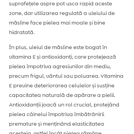
suprafețele aspre pot usca rapid aceste
zone, dar utilizarea regulată a uleiului de
măsline face pielea mai moale și bine
hidratată.
În plus, uleiul de măsline este bogat în
vitamina E și antioxidanți, care protejează
pielea împotriva agresiunilor din mediu,
precum frigul, vântul sau poluarea. Vitamina
E previne deteriorarea celulelor și susține
capacitatea naturală de apărare a pielii.
Antioxidanții joacă un rol crucial, protejând
pielea câinelui împotriva îmbătrânirii
premature și menținând elasticitatea
acesteia, astfel încât pielea rămâne