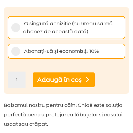
evaluări de
la clienți
Alegeți
O singură achiziție (nu vreau să mă
tipul
abonez de această dată)
de
achiziție
Abonați-vă și economisiți
10%
Cantitate
Adaugă în coș
Balsam
de
protecție
Balsamul nostru pentru câini Chloé este soluția
Chloé
perfectă pentru protejarea lăbuțelor și nasului
pentru
uscat sau crăpat.