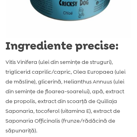
Ingrediente precise:
Vitis Vinifera (ulei din semințe de struguri),
triglicerid caprilic/capric, Olea Europaea (ulei
de măsline), glicerină, Helianthus Annuus (ulei
din semințe de floarea-soarelui), apă, extract
de propolis, extract din scoarță de Quillaja
Saponaria, tocoferol (vitamina E), extract de
Saponaria Officinalis (frunze/rădăcină de
săpunariță).