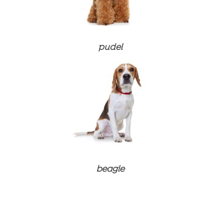
pudel
beagle