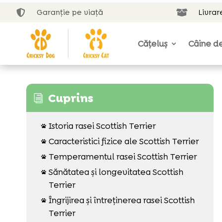
Garanție pe viață
Livrar


Cățeluș
Câine de
Cuprins
i
Istoria rasei Scottish Terrier

Caracteristici fizice ale Scottish Terrier

Temperamentul rasei Scottish Terrier

Sănătatea și longevitatea Scottish

Terrier
Îngrijirea și întreținerea rasei Scottish

Terrier