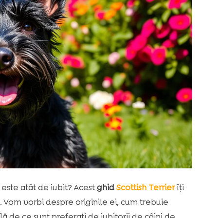
este atât de iubit? Acest
ghid
Scottish Terrier
îți
ă. Vom vorbi despre originile ei, cum trebuie
lă de ce sunt preferați de iubitorii de câini de