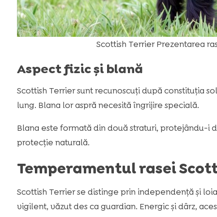
Scottish Terrier Prezentarea ra
Aspect fizic și blană
Scottish Terrier sunt recunoscuți după constituția so
lung. Blana lor aspră necesită îngrijire specială.
Blana este formată din două straturi, protejându-i 
protecție naturală.
Temperamentul rasei Scotti
Scottish Terrier se distinge prin independență și loia
vigilent, văzut des ca guardian. Energic și dârz, ace