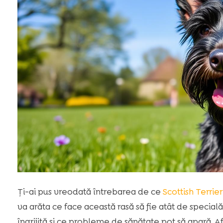
Ţi-ai pus vreodată întrebarea de ce
Scottish Terrier
va arăta ce face această rasă să fie atât de special
îngrijită și ce probleme de sănătate pot să apară. Af