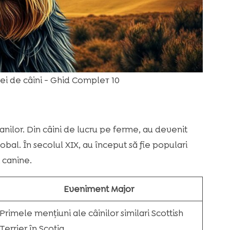
sei de câini - Ghid Compleт 10
nilor. Din câini de lucru pe ferme, au devenit
bal. În secolul XIX, au început să fie populari
i canine.
Eveniment Major
Primele mențiuni ale câinilor similari Scottish
Terrier în Scoția.