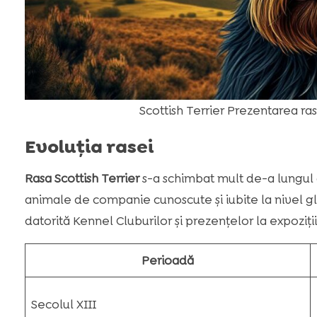
Scottish Terrier Prezentarea ra
Evoluția rasei
Rasa Scottish Terrier
s-a schimbat mult de-a lungul a
animale de companie cunoscute și iubite la nivel glo
datorită Kennel Cluburilor și prezențelor la expoziți
Perioadă
Secolul XIII