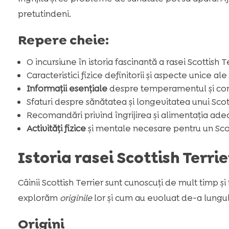
pretutindeni.
Repere cheie:
O incursiune în istoria fascinantă a rasei Scottish T
Caracteristici fizice definitorii și aspecte unice ale
Informații esențiale
despre temperamentul și co
Sfaturi despre sănătatea și longevitatea unui Scot
Recomandări privind îngrijirea și alimentația ade
Activități fizice
și mentale necesare pentru un Scotti
Istoria rasei Scottish Terrie
Câinii Scottish Terrier sunt cunoscuți de mult timp și 
explorăm
originile
lor și cum au evoluat de-a lungul
Origini