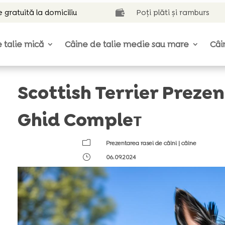
e gratuită la domiciliu
Poți plăti și ramburs

 talie mică
Câine de talie medie sau mare
Câi
Scottish Terrier Prezen
Ghid Compleт
m
Prezentarea rasei de câini
|
câine
}
06.09.2024