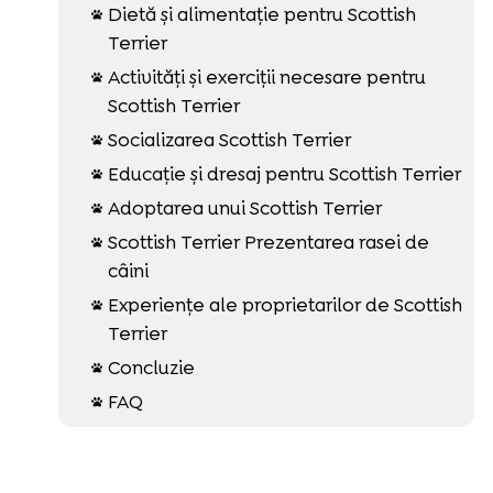
Dietă și alimentație pentru Scottish

Terrier
Activități și exerciții necesare pentru

Scottish Terrier
Socializarea Scottish Terrier

Educație și dresaj pentru Scottish Terrier

Adoptarea unui Scottish Terrier

Scottish Terrier Prezentarea rasei de

câini
Experiențe ale proprietarilor de Scottish

Terrier
Concluzie

FAQ
