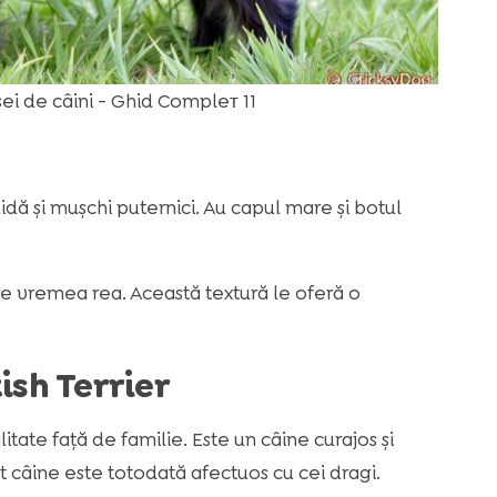
sei de câini - Ghid Compleт 11
lidă și mușchi puternici. Au capul mare și botul
de vremea rea. Această textură le oferă o
sh Terrier
litate față de familie. Este un câine curajos și
st câine este totodată afectuos cu cei dragi.