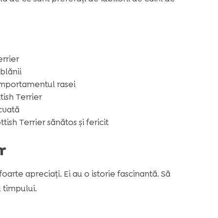
errier
 blănii
mportamentul rasei
tish Terrier
cvată
sh Terrier sănătos și fericit
r
foarte apreciați. Ei au o istorie fascinantă. Să
 timpului.