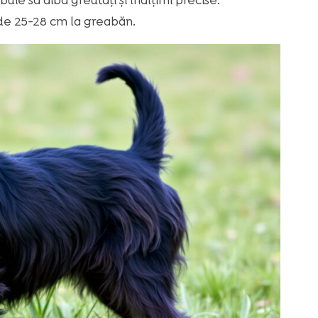
uie să aibă greutăți și înălțimi precise.
e de 25-28 cm la greabăn.