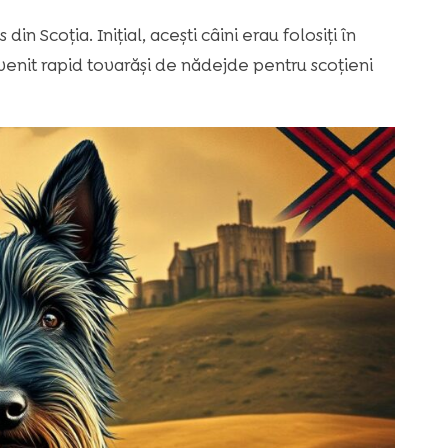
din Scoția. Inițial, acești câini erau folosiți în
evenit rapid tovarăși de nădejde pentru scoțieni