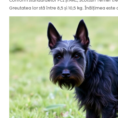
Conform standardelor FCI și AKC, Scottish Terrier treb
Greutatea lor stă între 8,5 și 10,5 kg. Înălțimea est