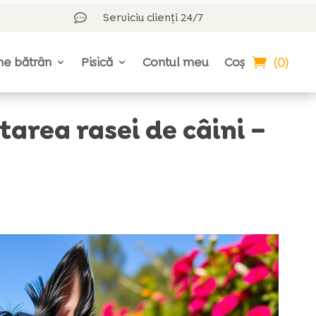
Serviciu clienți 24/7

(0)
ne bătrân
Pisică
Contul meu
Coș
tarea rasei de câini –