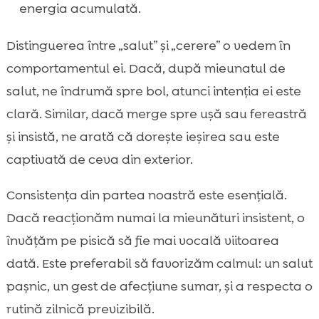
energia acumulată.
Distinguerea între „salut” și „cerere” o vedem în
comportamentul ei. Dacă, după mieunatul de
salut, ne îndrumă spre bol, atunci intenția ei este
clară. Similar, dacă merge spre ușă sau fereastră
și insistă, ne arată că dorește ieșirea sau este
captivată de ceva din exterior.
Consistența din partea noastră este esențială.
Dacă reacționăm numai la mieunături insistent, o
învățăm pe pisică să fie mai vocală viitoarea
dată. Este preferabil să favorizăm calmul: un salut
pașnic, un gest de afecțiune sumar, și a respecta o
rutină zilnică previzibilă.