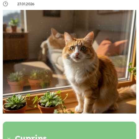
}
27.01.2026
Cuprins
3