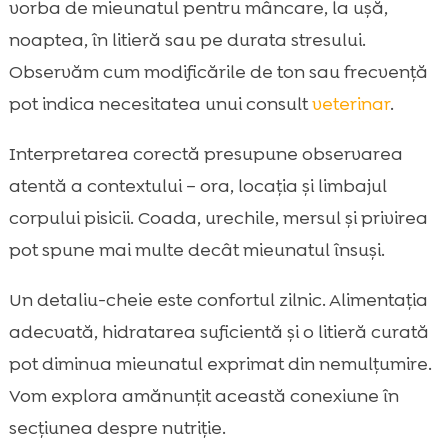
vorba de mieunatul pentru mâncare, la ușă,
Mieunatul nocturn: de ce se întâmplă și ce

noaptea, în litieră sau pe durata stresului.
putem face
Observăm cum modificările de ton sau frecvență
Mieunatul în litieră: semnale despre

disconfort și igienă
pot indica necesitatea unui consult
veterinar
.
Mieunatul de durere sau boală: când

Interpretarea corectă presupune observarea
mergem la veterinar
atentă a contextului – ora, locația și limbajul
Pui vs. adult vs. senior: cum se schimbă

mieunatul odată cu vârsta
corpului pisicii. Coada, urechile, mersul și privirea
Rase mai „vorbărețe” și personalitate:
pot spune mai multe decât mieunatul însuși.

genetica și mediul
Un detaliu-cheie este confortul zilnic. Alimentația
Cum răspundem corect la mieunat: ce

încurajăm și ce descurajăm
adecvată, hidratarea suficientă și o litieră curată
Hrana și mieunatul: sațietate, digestie și un
pot diminua mieunatul exprimat din nemulțumire.

confort mai bun cu CricksyCat
Vom explora amănunțit această conexiune în
Concluzie

secțiunea despre nutriție.
FAQ
