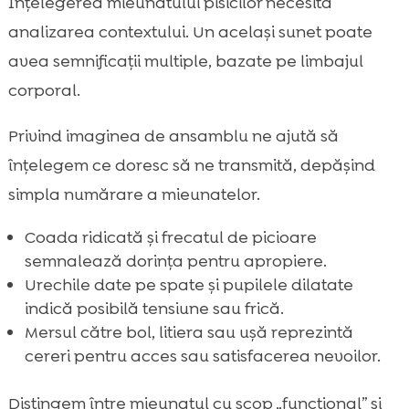
Înțelegerea mieunatului pisicilor necesită
analizarea contextului. Un același sunet poate
avea semnificații multiple, bazate pe limbajul
corporal.
Privind imaginea de ansamblu ne ajută să
înțelegem ce doresc să ne transmită, depășind
simpla numărare a mieunatelor.
Coada ridicată și frecatul de picioare
semnalează dorința pentru apropiere.
Urechile date pe spate și pupilele dilatate
indică posibilă tensiune sau frică.
Mersul către bol, litiera sau ușă reprezintă
cereri pentru acces sau satisfacerea nevoilor.
Distingem între mieunatul cu scop „funcțional” și