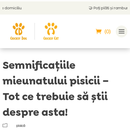
🤝
Poți plăti și ramburs
(0)
Semnificațiile
mieunatului pisicii –
Tot ce trebuie să știi
despre asta!
m
pisică