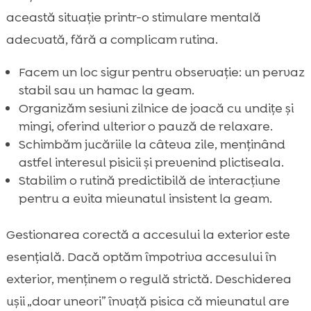
această situație printr-o stimulare mentală
adecvată, fără a complicam rutina.
Facem un loc sigur pentru observație: un pervaz
stabil sau un hamac la geam.
Organizăm sesiuni zilnice de joacă cu undițe și
mingi, oferind ulterior o pauză de relaxare.
Schimbăm jucăriile la câteva zile, menținând
astfel interesul pisicii și prevenind plictiseala.
Stabilim o rutină predictibilă de interacțiune
pentru a evita mieunatul insistent la geam.
Gestionarea corectă a accesului la exterior este
esențială. Dacă optăm împotriva accesului în
exterior, menținem o regulă strictă. Deschiderea
ușii „doar uneori” învață pisica că mieunatul are