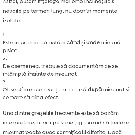
Astfel, putem înțelege mai bine înclinațiile și
nevoile pe termen lung, nu doar în momente
izolate.
Este important să notăm
când
și
unde
mieună
pisica.
De asemenea, trebuie să documentăm ce se
întâmplă
înainte
de mieunat.
Observăm și ce reacție urmează
după
mieunat și
ce pare să aibă efect.
Una dintre greșelile frecvente este să bazăm
interpretarea doar pe sunet, ignorând că fiecare
mieunat poate avea semnificații diferite. Dacă