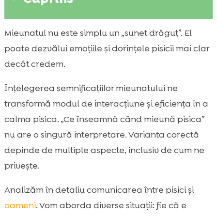
De ce mieună pisicile: cum comunică cu noi
Mieunatul nu este simplu un „sunet drăguț”. El

în viața de zi cu zi
poate dezvălui emoțiile și dorințele pisicii mai clar
Semnificațiile mieunatului pisicii: ghid rapid

decât credem.
al mesajelor pe care ni le transmit
Tipuri de mieunat și tonalitate: cum
Înțelegerea semnificațiilor mieunatului ne

interpretăm sunetele
transformă modul de interacțiune și eficiența în a
Mieunatul de salut și de apropiere: când

calma pisica. „Ce înseamnă când mieună pisica”
pisica vrea contact
nu are o singură interpretare. Varianta corectă
Mieunatul pentru mâncare: cereri, program

depinde de multiple aspecte, inclusiv de cum ne
și obiceiuri
privește.
Mieunatul la ușă și la geam: curiozitate,

teritoriu și plictiseală
Analizăm în detaliu comunicarea între pisici și
Mieunatul de stres sau anxietate: schimbări

oameni
. Vom aborda diverse situații: fie că e
în casă, musafiri, mutări