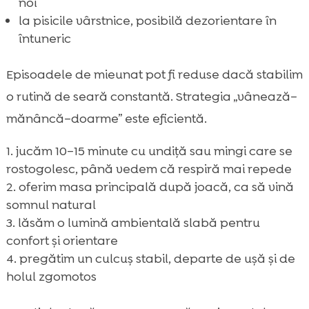
noi
la pisicile vârstnice, posibilă dezorientare în
întuneric
Episoadele de mieunat pot fi reduse dacă stabilim
o rutină de seară constantă. Strategia „vânează–
mănâncă–doarme” este eficientă.
jucăm 10–15 minute cu undiță sau mingi care se
rostogolesc, până vedem că respiră mai repede
oferim masa principală după joacă, ca să vină
somnul natural
lăsăm o lumină ambientală slabă pentru
confort și orientare
pregătim un culcuș stabil, departe de ușă și de
holul zgomotos