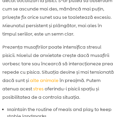
decât vocalizări la pisici. S-ar putea să observăm
cum se ascunde mai des, mănâncă mai puțin,
privește fix orice sunet sau se toaletează excesiv.
Mieunatul persistent și plângător, mai ales în
timpul seriilor, este un semn clar.
Prezența musafirilor poate intensifica stresul
pisicii. Nivelul de anxietate crește dacă musafirii
vorbesc tare sau încearcă să interacționeze prea
repede cu pisica. Situația devine și mai tensionată
dacă sunt și
alte animale
în preajmă. Putem
atenua acest
stres
oferindu-i pisicii spațiu și
posibilitatea de a controla situația.
Maintain the routine of meals and play to keep
stable landmarks.