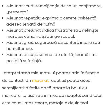
Mieunat scurt: semnificație de salut, confirmare,
„prezența”.
Mieunat repetitiv: exprimă o cerere insistentă,
adesea legată de rutină.
Mieunat prelung: indică frustrare sau neliniște,
mai ales când nu își atinge scopul.
Mieunat grav: sugerează disconfort, iritare sau
nemulțumire.
Mieunat ascuțit: semnal de alertă, teamă sau
posibilă suferință.
Interpretarea mieunatului poate varia în funcție
de context. Un
mieunat
repetitiv poate avea
semnificații diferite dacă apare la bolul cu
mâncare, la ușă sau în miez de noapte, când totul
este calm. Prin urmare, mesajele devin mai