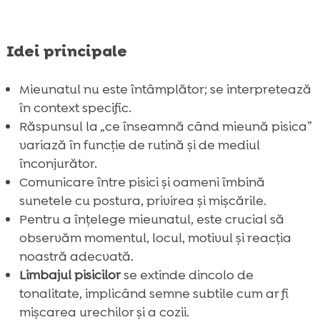
Idei principale
Mieunatul nu este întâmplător; se interpretează
în context specific.
Răspunsul la „ce înseamnă când mieună pisica”
variază în funcție de rutină și de mediul
înconjurător.
Comunicare între pisici și oameni îmbină
sunetele cu postura, privirea și mișcările.
Pentru a înțelege mieunatul, este crucial să
observăm momentul, locul, motivul și reacția
noastră adecvată.
Limbajul pisicilor
se extinde dincolo de
tonalitate, implicând semne subtile cum ar fi
mișcarea urechilor și a cozii.