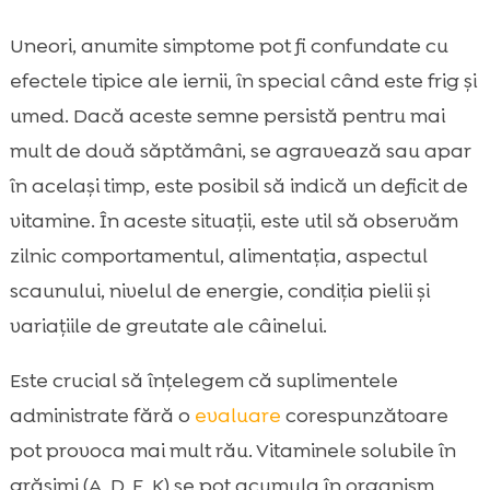
Uneori, anumite simptome pot fi confundate cu
efectele tipice ale iernii, în special când este frig și
umed. Dacă aceste semne persistă pentru mai
mult de două săptămâni, se agravează sau apar
în același timp, este posibil să indică un deficit de
vitamine. În aceste situații, este util să observăm
zilnic comportamentul, alimentația, aspectul
scaunului, nivelul de energie, condiția pielii și
variațiile de greutate ale câinelui.
Este crucial să înțelegem că suplimentele
administrate fără o
evaluare
corespunzătoare
pot provoca mai mult rău. Vitaminele solubile în
grăsimi (A, D, E, K) se pot acumula în organism,