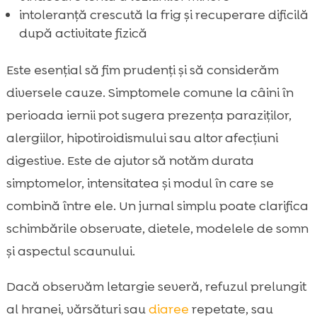
intoleranță crescută la frig și recuperare dificilă
după activitate fizică
Este esențial să fim prudenți și să considerăm
diversele cauze. Simptomele comune la câini în
perioada iernii pot sugera prezența paraziților,
alergiilor, hipotiroidismului sau altor afecțiuni
digestive. Este de ajutor să notăm durata
simptomelor, intensitatea și modul în care se
combină între ele. Un jurnal simplu poate clarifica
schimbările observate, dietele, modelele de somn
și aspectul scaunului.
Dacă observăm letargie severă, refuzul prelungit
al hranei, vărsături sau
diaree
repetate, sau