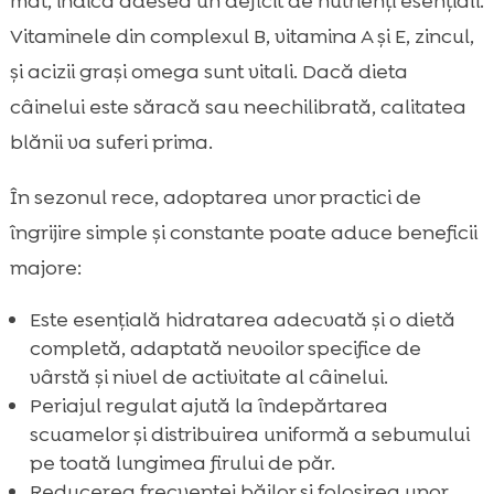
mat, indică adesea un deficit de nutrienți esențiali.
Vitaminele din complexul B, vitamina A și E, zincul,
și acizii grași omega sunt vitali. Dacă dieta
câinelui este săracă sau neechilibrată, calitatea
blănii va suferi prima.
În sezonul rece, adoptarea unor practici de
îngrijire simple și constante poate aduce beneficii
majore:
Este esențială hidratarea adecvată și o dietă
completă, adaptată nevoilor specifice de
vârstă și nivel de activitate al câinelui.
Periajul regulat ajută la îndepărtarea
scuamelor și distribuirea uniformă a sebumului
pe toată lungimea firului de păr.
Reducerea frecvenței băilor și folosirea unor