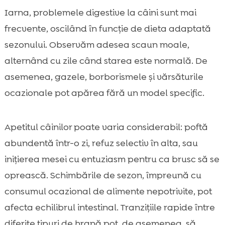
Iarna, problemele digestive la câini sunt mai
frecvente, oscilând în funcție de dieta adaptată
sezonului. Observăm adesea scaun moale,
alternând cu zile când starea este normală. De
asemenea, gazele, borborismele și vărsăturile
ocazionale pot apărea fără un model specific.
Apetitul câinilor poate varia considerabil: poftă
abundentă într-o zi, refuz selectiv în alta, sau
inițierea mesei cu entuziasm pentru ca brusc să se
oprească. Schimbările de sezon, împreună cu
consumul ocazional de alimente nepotrivite, pot
afecta echilibrul intestinal. Tranzițiile rapide între
diferite tipuri de hrană pot, de asemenea, să