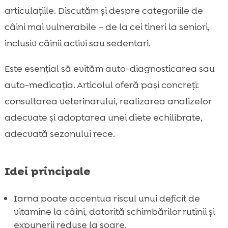
articulațiile. Discutăm și despre categoriile de
Diagnostic corect: cum confirmăm deficitul

de vitamine
câini mai vulnerabile – de la cei tineri la seniori,
Prevenție prin alimentație: cum alegem o
inclusiv câinii activi sau sedentari.

hrană potrivită iarna
Este esențial să evităm auto-diagnosticarea sau
Recomandările noastre: CricksyDog și

suplimente utile pentru iarnă
auto-medicația. Articolul oferă pași concreți:
Concluzie
consultarea veterinarului, realizarea analizelor

FAQ
adecvate și adoptarea unei diete echilibrate,

adecvată sezonului rece.
Idei principale
Iarna poate accentua riscul unui deficit de
vitamine la câini, datorită schimbărilor rutinii și
expunerii reduse la soare.