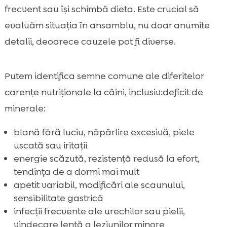
frecvent sau își schimbă dieta. Este crucial să
evaluăm situația în ansamblu, nu doar anumite
detalii, deoarece cauzele pot fi diverse.
Putem identifica semne comune ale diferitelor
carențe nutriționale la câini, inclusiv:deficit de
minerale:
blană fără luciu, năpârlire excesivă, piele
uscată sau iritații
energie scăzută, rezistență redusă la efort,
tendința de a dormi mai mult
apetit variabil, modificări ale scaunului,
sensibilitate gastrică
infecții frecvente ale urechilor sau pielii,
vindecare lentă a leziunilor minore