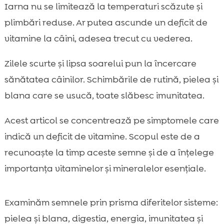
De ce apar mai des carențele de vitamine
Iarna nu se limitează la temperaturi scăzute și

la câini iarna
plimbări reduse. Ar putea ascunde un deficit de
câine iarnă simptome deficit vitamine

vitamine la câini, adesea trecut cu vederea.
Semne generale care ne pot indica un

deficit de vitamine
Zilele scurte și lipsa soarelui pun la încercare
Piele uscată, mătreață și blană ternă în
sănătatea câinilor. Schimbările de rutină, pielea și

sezonul rece
blana care se usucă, toate slăbesc imunitatea.
Imunitate scăzută și infecții repetate în

lunile de iarnă
Acest articol se concentrează pe simptomele care
Probleme digestive și apetit instabil
indică un deficit de vitamine. Scopul este de a

Oboseală, apatie și schimbări de
recunoaște la timp aceste semne și de a înțelege

comportament
importanța vitaminelor și mineralelor esențiale.
Articulații rigide și mobilitate redusă: rolul

vitaminelor și mineralelor
Examinăm semnele prin prisma diferitelor sisteme:
Vulnerabilități pe grupe de vârstă și stil de

pielea și blana, digestia, energia, imunitatea și
viață