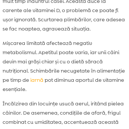
mult timp înăuntrul casei. Aceasta duce la
carente ale vitaminei D, o problemă ce poate fi
ușor ignorată. Scurtarea plimbărilor, care adesea
se fac noaptea, agravează situația.
Mișcarea limitată afectează negativ
metabolismul. Apetitul poate varia, iar unii câini
devin mai grăși chiar și cu o dietă săracă
nutrițional. Schimbările necugetate în alimentație
pe timp de
iarnă
pot diminua aportul de vitamine
esențiale.
Încălzirea din locuințe usucă aerul, iritând pielea
câinilor. De asemenea, condițiile de afară, frigul
combinat cu umiditatea, accentuează această