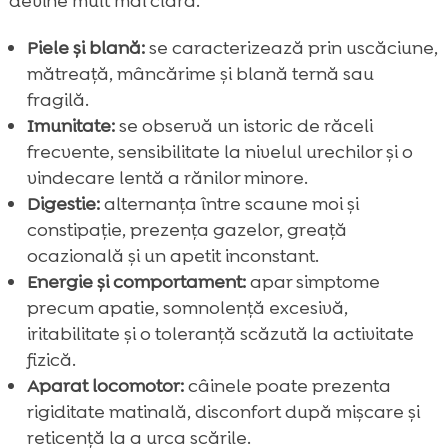
devine mult mai clară.
Piele și blană:
se caracterizează prin uscăciune,
mătreață, mâncărime și blană ternă sau
fragilă.
Imunitate:
se observă un istoric de răceli
frecvente, sensibilitate la nivelul urechilor și o
vindecare lentă a rănilor minore.
Digestie:
alternanța între scaune moi și
constipație, prezența gazelor, greață
ocazională și un apetit inconstant.
Energie și comportament:
apar simptome
precum apatie, somnolență excesivă,
iritabilitate și o toleranță scăzută la activitate
fizică.
Aparat locomotor:
câinele poate prezenta
rigiditate matinală, disconfort după mișcare și
reticență la a urca scările.