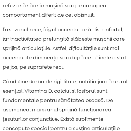
refuza să săre în mașină sau pe canapea,
comportament diferit de cel obișnuit.
În sezonul rece, frigul accentuează disconfortul,
iar inactivitatea prelungită slăbește mușchii care
sprijină articulațiile. Astfel, dificultățile sunt mai
accentuate dimineața sau după ce câinele a stat
pe jos, pe suprafețe reci.
Când vine vorba de rigiditate, nutriția joacă un rol
esențial. Vitamina D, calciul și fosforul sunt
fundamentale pentru sănătatea osoasă. De
asemenea, manganul sprijină funcționarea
țesuturilor conjunctive. Există suplimente
concepute special pentru a susține articulațiile