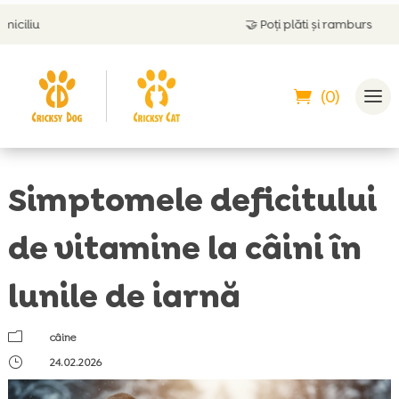
🤝
Poți plăti și ramburs
(0)
Simptomele deficitului
de vitamine la câini în
lunile de iarnă
m
câine
}
24.02.2026