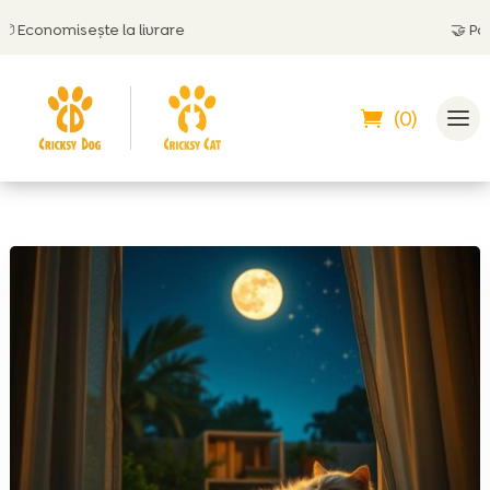
conomisește la livrare
🤝
Poți plă
(0)