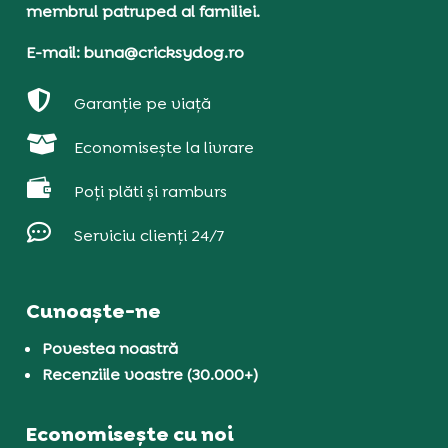
membrul patruped al familiei.
E-mail: buna@cricksydog.ro

Garanție pe viață

Economisește la livrare

Poți plăti și ramburs

Serviciu clienți 24/7
Cunoaște-ne
Povestea noastră
Recenziile voastre (30.000+)
Economisește cu noi