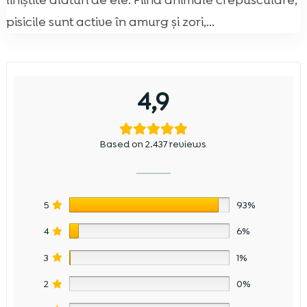
liniștite alături de ele. Fiind animale crepusculare,
pisicile sunt active în amurg și zori,...
4,9
Based on 2.437 reviews
5
93%
4
6%
3
1%
2
0%