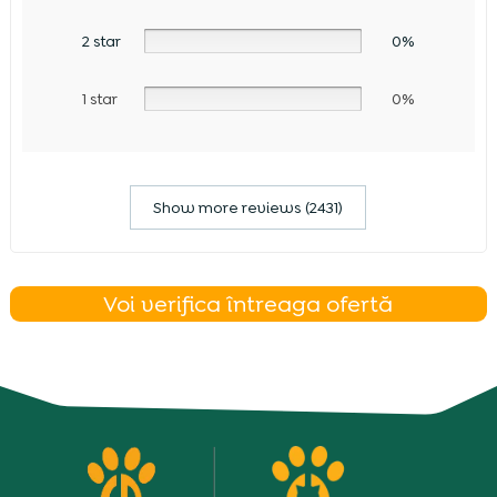
2 star
0%
1 star
0%
Show more reviews (2431)
Voi verifica întreaga ofertă