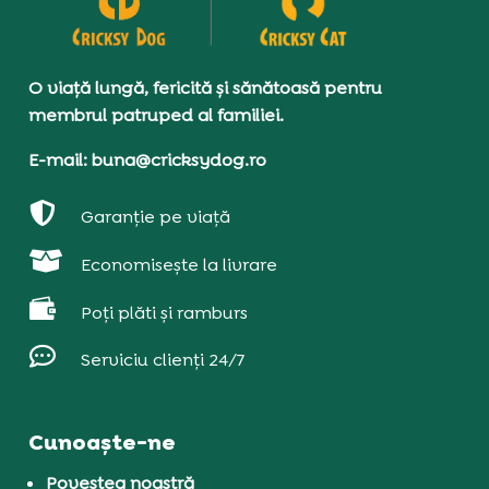
O viață lungă, fericită și sănătoasă pentru
membrul patruped al familiei.
E-mail: buna@cricksydog.ro

Garanție pe viață

Economisește la livrare

Poți plăti și ramburs

Serviciu clienți 24/7
Cunoaște-ne
Povestea noastră