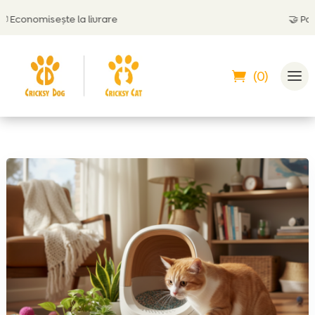
onomisește la livrare
🤝
Poți plă
(0)