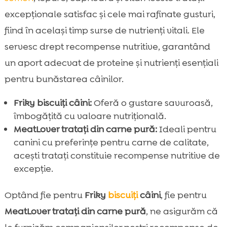
excepționale satisfac și cele mai rafinate gusturi,
fiind în același timp surse de nutrienți vitali. Ele
servesc drept recompense nutritive, garantând
un aport adecvat de proteine și nutrienți esențiali
pentru bunăstarea câinilor.
Friky biscuiți câini:
Oferă o gustare savuroasă,
îmbogățită cu valoare nutrițională.
MeatLover tratați din carne pură:
Ideali pentru
canini cu preferințe pentru carne de calitate,
acești tratați constituie recompense nutritive de
excepție.
Optând fie pentru
Friky
biscuiți
câini
, fie pentru
MeatLover tratați din carne pură
, ne asigurăm că