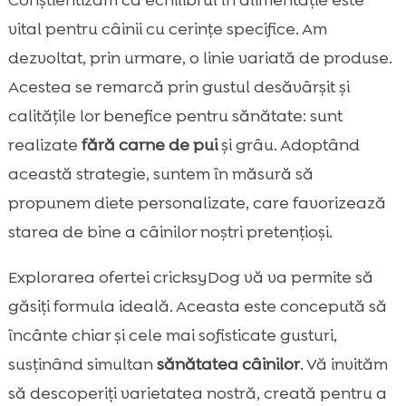
Conștientizăm că echilibrul în alimentație este
vital pentru câinii cu cerințe specifice. Am
dezvoltat, prin urmare, o linie variată de produse.
Acestea se remarcă prin gustul desăvârșit și
calitățile lor benefice pentru sănătate: sunt
realizate
fără carne de pui
și grâu. Adoptând
această strategie, suntem în măsură să
propunem diete personalizate, care favorizează
starea de bine a câinilor noștri pretențioși.
Explorarea ofertei cricksyDog vă va permite să
găsiți formula ideală. Aceasta este concepută să
încânte chiar și cele mai sofisticate gusturi,
susținând simultan
sănătatea câinilor
. Vă invităm
să descoperiți varietatea nostră, creată pentru a