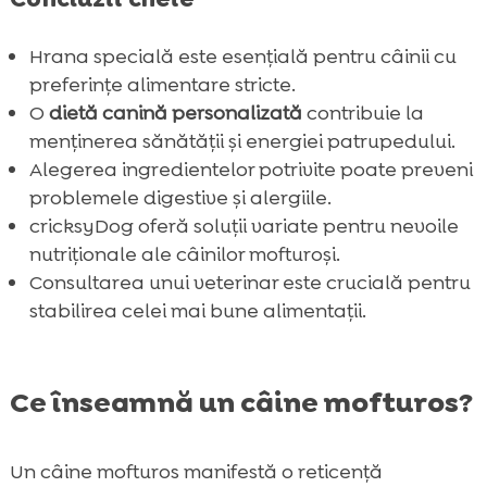
Recenzii și testimoniale

Concluzie

Hrana specială este esențială pentru câinii cu
FAQ
preferințe alimentare stricte.

O
dietă canină personalizată
contribuie la
menținerea sănătății și energiei patrupedului.
Alegerea ingredientelor potrivite poate preveni
problemele digestive și alergiile.
cricksyDog oferă soluții variate pentru nevoile
nutriționale ale câinilor mofturoși.
Consultarea unui veterinar este crucială pentru
stabilirea celei mai bune alimentații.
Ce înseamnă un câine mofturos?
Un câine mofturos manifestă o reticență