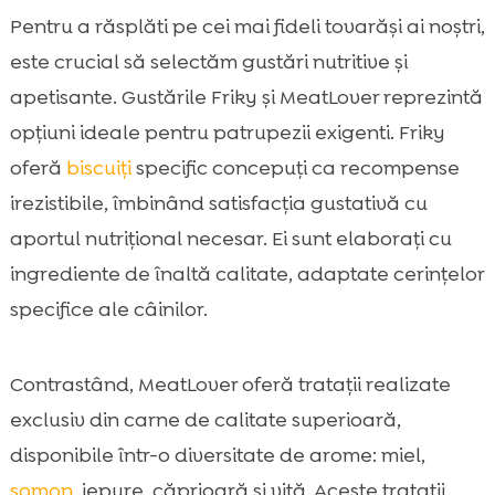
Pentru a răsplăti pe cei mai fideli tovarăși ai noștri,
este crucial să selectăm gustări nutritive și
apetisante. Gustările Friky și MeatLover reprezintă
opțiuni ideale pentru patrupezii exigenti. Friky
oferă
biscuiți
specific concepuți ca recompense
irezistibile, îmbinând satisfacția gustativă cu
aportul nutrițional necesar. Ei sunt elaborați cu
ingrediente de înaltă calitate, adaptate cerințelor
specifice ale câinilor.
Contrastând, MeatLover oferă tratații realizate
exclusiv din carne de calitate superioară,
disponibile într-o diversitate de arome: miel,
somon
, iepure, căprioară și vită. Aceste tratații