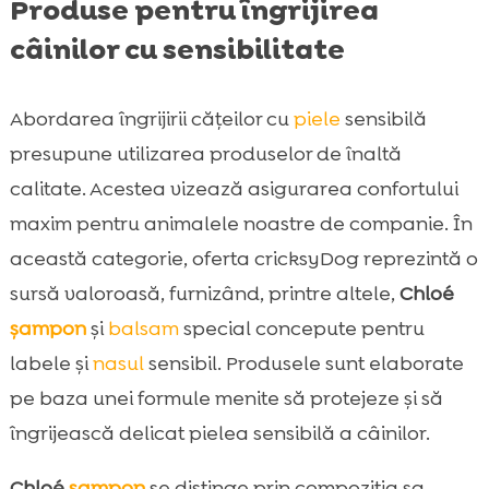
Produse pentru îngrijirea
câinilor cu sensibilitate
Abordarea îngrijirii cățeilor cu
piele
sensibilă
presupune utilizarea produselor de înaltă
calitate. Acestea vizează asigurarea confortului
maxim pentru animalele noastre de companie. În
această categorie, oferta cricksyDog reprezintă o
sursă valoroasă, furnizând, printre altele,
Chloé
șampon
și
balsam
special concepute pentru
labele și
nasul
sensibil. Produsele sunt elaborate
pe baza unei formule menite să protejeze și să
îngrijească delicat pielea sensibilă a câinilor.
Chloé
șampon
se distinge prin compoziția sa