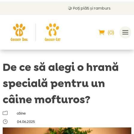
🤝
Poți plăti și ramburs
(0)
De ce să alegi o hrană
specială pentru un
câine mofturos?
m
câine
}
04.06.2025