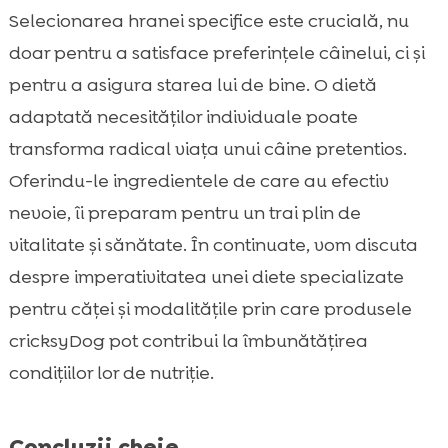
mofturoși
Selecionarea hranei specifice este crucială, nu
Ce ingrediente trebuie să evităm?

doar pentru a satisface preferințele câinelui, ci și
Hrană specială pentru câini mofturoși:

pentru a asigura starea lui de bine. O dietă
cricksyDog
adaptată necesităților individuale poate
Opțiunile cricksyDog pentru câini mofturoși

transforma radical viața unui câine pretentios.
Hrana umedă Ely de la cricksyDog

Oferindu-le ingredientele de care au efectiv
Gustările Friky și MeatLover

nevoie, îi preparam pentru un trai plin de
Twinky: vitamine pentru câini

vitalitate și sănătate. În continuate, vom discuta
Produse pentru îngrijirea câinilor cu

despre imperativitatea unei diete specializate
sensibilitate
pentru căței și modalitățile prin care produsele
De ce să evitați hrana comună pentru un

câine mofturos?
cricksyDog pot contribui la îmbunătățirea
Cum să alegeți cea mai bună hrană pentru
condițiilor lor de nutriție.

un câine mofturos?
Importanța consultării unui veterinar

Concluzii cheie