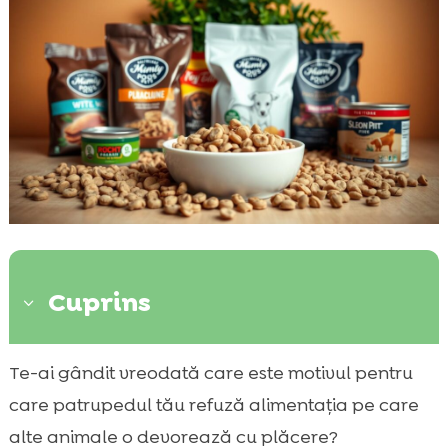
Cuprins
3
Ce înseamnă un câine mofturos?
Te-ai gândit vreodată care este motivul pentru

Importanța unei alimentații echilibrate
care patrupedul tău refuză alimentația pe care

Avantajele unei hrane speciale pentru câini
alte animale o devorează cu plăcere?
